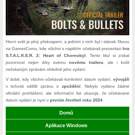
Herní svět je plný překvapení, a jedním z nich byl i stánek Xboxu
na GamesComu, kde všichni s napětím očekávali prezentaci
hra
S.T.A.L.K.E.R. 2: Heart of Chornobyl
. Tento titul si získal
pozornost nejen díky svému
novému traileru
, ale i kvůli
nečekaným zprávám ohledně jeho vydání.
V době, kdy všichni očekávali konkrétní datum vydání,
vývojáři
v tichosti sdělili zprávu o
zpoždění
. Nebylo vydáno žádné
oficiální prohlášení, ale informační list ukazuje, že očekávané
datum vydání je nyní v
prvním čtvrtletí roku 2024
.
Domů
Aplikace Windows