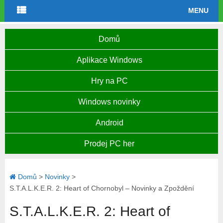
MENU
Domů
Aplikace Windows
Hry na PC
Windows novinky
Android
Prodej PC her
Domů
>
Novinky
>
S.T.A.L.K.E.R. 2: Heart of Chornobyl – Novinky a Zpoždění
S.T.A.L.K.E.R. 2: Heart of