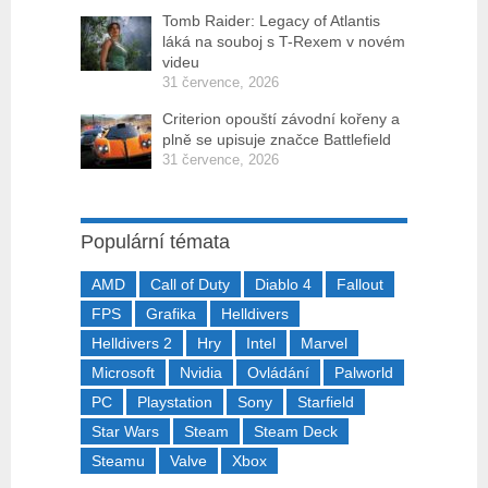
Tomb Raider: Legacy of Atlantis
láká na souboj s T-Rexem v novém
videu
31 července, 2026
Criterion opouští závodní kořeny a
plně se upisuje značce Battlefield
31 července, 2026
Populární témata
AMD
Call of Duty
Diablo 4
Fallout
FPS
Grafika
Helldivers
Helldivers 2
Hry
Intel
Marvel
Microsoft
Nvidia
Ovládání
Palworld
PC
Playstation
Sony
Starfield
Star Wars
Steam
Steam Deck
Steamu
Valve
Xbox