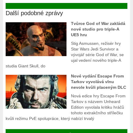
Další podobné zprávy
Tvůrce God of War zakládá
nové studio pro triple-A
UE5 hru
Stig Asmussen, režisér hry
Star Wars Jedi Survivor a
vývojář série God of War, se
ujal vedení nového triple-A
studia Giant Skull, do
Nové vydání Escape From
Tarkov vyvolává vlnu
nevole kvůli placeným DLC
Nová edice hry Escape From
Tarkov s názvem Unheard
Edition vyvolala kritiku hráčů
tohoto extrakčního střílečku
kvůli režimu PvE spolupráce, který nabízí trvalý