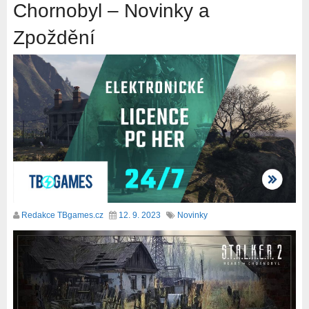
Chornobyl – Novinky a
Zpoždění
Redakce TBgames.cz
12. 9. 2023
Novinky