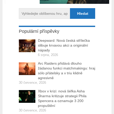
Populární příspěvky
Deepward: Nová česká střílečka
slibuje krvavou akci a originální
nápady
6 srpna, 2026
Arc Raiders přidává dlouho
žádanou funkci matchmakingu: hraj
sólo přátelsky a v triu klidně
agresivně
30 července, 2026
Xbox v krizi: nová šéfka Asha
Sharma kritizuje strategii Phila
Spencera a oznamuje 3 200
propuštění
30 července, 2026