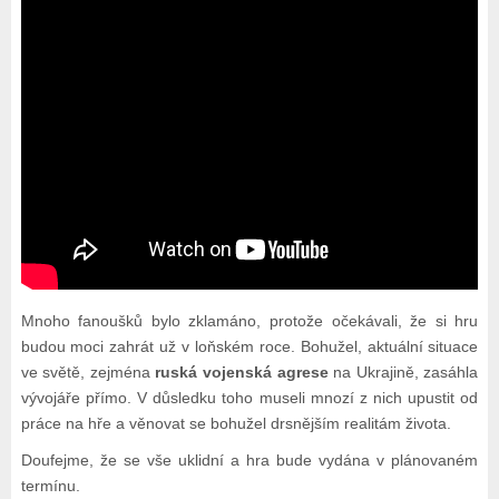
Mnoho fanoušků bylo zklamáno, protože očekávali, že si hru
budou moci zahrát už v loňském roce. Bohužel, aktuální situace
ve světě, zejména
ruská vojenská agrese
na Ukrajině, zasáhla
vývojáře přímo. V důsledku toho museli mnozí z nich upustit od
práce na hře a věnovat se bohužel drsnějším realitám života.
Doufejme, že se vše uklidní a hra bude vydána v plánovaném
termínu.