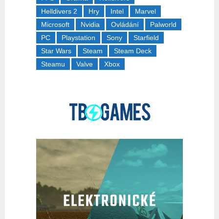
Helldivers 2
Hry
Intel
Marvel
Microsoft
Nvidia
Ovládání
Palworld
PC
Playstation
Sony
Starfield
Star Wars
Steam
Steam Deck
Steamu
Valve
Xbox