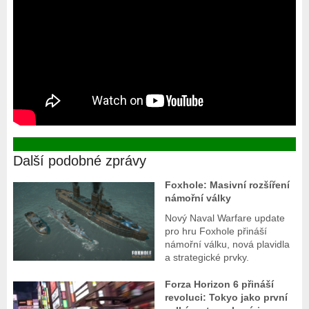
Další podobné zprávy
Foxhole: Masivní rozšíření
námořní války
Nový Naval Warfare update
pro hru Foxhole přináší
námořní válku, nová plavidla
a strategické prvky.
Forza Horizon 6 přináší
revoluci: Tokyo jako první