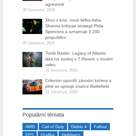
agresivně
30 července, 2026
Xbox v krizi: nová šéfka Asha
Sharma kritizuje strategii Phila
Spencera a oznamuje 3 200
propuštění
30 července, 2026
Tomb Raider: Legacy of Atlantis
láká na souboj s T-Rexem v novém
videu
31 července, 2026
Criterion opouští závodní kořeny a
plně se upisuje značce Battlefield
31 července, 2026
Populární témata
AMD
Call of Duty
Diablo 4
Fallout
FPS
Grafika
Helldivers