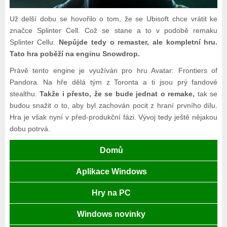
Už delší dobu se hovořilo o tom, že se Ubisoft chce vrátit ke
značce Splinter Cell. Což se stane a to v podobě remaku
Splinter Cellu.
Nepůjde tedy o remaster, ale kompletní hru.
Tato hra poběží na enginu Snowdrop.
Právě tento engine je využíván pro hru Avatar: Frontiers of
Pandora. Na hře dělá tým z Toronta a ti jsou prý fandové
stealthu.
Takže i přesto, že se bude jednat o remake,
tak se
budou snažit o to, aby byl zachován pocit z hraní prvního dílu.
Hra je však nyní v před-produkční fázi. Vývoj tedy ještě nějakou
dobu potrvá.
Domů
Aplikace Windows
Hry na PC
Windows novinky