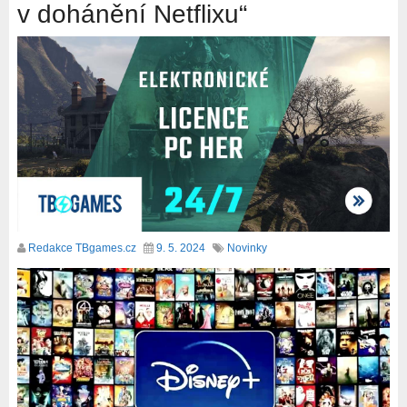
v dohánění Netflixu“
Redakce TBgames.cz
9. 5. 2024
Novinky