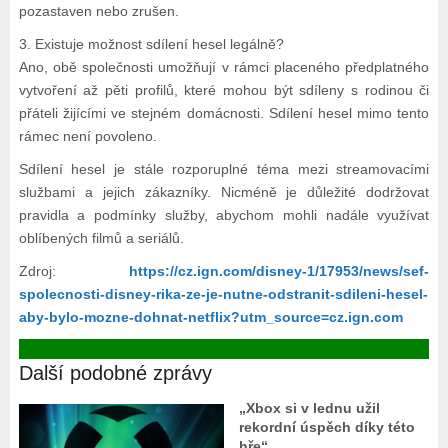
pozastaven nebo zrušen.
3. Existuje možnost sdílení hesel legálně?
Ano, obě společnosti umožňují v rámci placeného předplatného
vytvoření až pěti profilů, které mohou být sdíleny s rodinou či
přáteli žijícími ve stejném domácnosti. Sdílení hesel mimo tento
rámec není povoleno.
Sdílení hesel je stále rozporuplné téma mezi streamovacími
službami a jejich zákazníky. Nicméně je důležité dodržovat
pravidla a podmínky služby, abychom mohli nadále využívat
oblíbených filmů a seriálů.
Zdroj:
https://cz.ign.com/disney-1/17953/news/sef-
spolecnosti-disney-rika-ze-je-nutne-odstranit-sdileni-hesel-
aby-bylo-mozne-dohnat-netflix?utm_source=cz.ign.com
Další podobné zprávy
„Xbox si v lednu užil
rekordní úspěch díky této
hře“