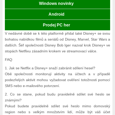
Windows novinky
Android
Prodej PC her
V nedávné době se k této platformě přidal také Disney+ se svou
bohatou nabídkou filmů a seriálů od Disney, Marvel, Star Wars a
dalších. Šéf společnosti Disney Bob Iger nazval krok Disney+ ve
stopách Netflixu zásadním krokem ve streamovací válce.
FAQ:
1. Jak se Netflix a Disney+ snaží zabránit sdílení hesel?
Obě společnosti monitorují aktivity na účtech a v případě
podezřelých aktivit mohou vyžadovat ověření totožnosti pomocí
SMS nebo e-mailového potvrzení.
2. Co se stane, pokud budu pravidelně sdílet své heslo se
známými?
Pokud budete pravidelně sdílet své heslo mimo domovský
region nebo s velkým množstvím lidí, může být váš účet