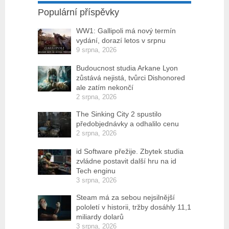
Populární příspěvky
WW1: Gallipoli má nový termín
vydání, dorazí letos v srpnu
9 srpna, 2026
Budoucnost studia Arkane Lyon
zůstává nejistá, tvůrci Dishonored
ale zatím nekončí
2 srpna, 2026
The Sinking City 2 spustilo
předobjednávky a odhalilo cenu
2 srpna, 2026
id Software přežije. Zbytek studia
zvládne postavit další hru na id
Tech enginu
3 srpna, 2026
Steam má za sebou nejsilnější
pololetí v historii, tržby dosáhly 11,1
miliardy dolarů
3 srpna, 2026