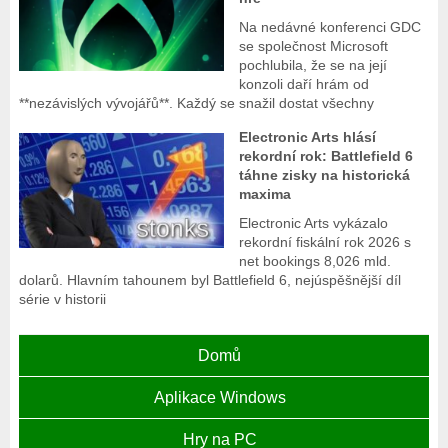
Na nedávné konferenci GDC
se společnost Microsoft
pochlubila, že se na její
konzoli daří hrám od
**nezávislých vývojářů**. Každý se snažil dostat všechny
Electronic Arts hlásí
rekordní rok: Battlefield 6
táhne zisky na historická
maxima
Electronic Arts vykázalo
rekordní fiskální rok 2026 s
net bookings 8,026 mld.
dolarů. Hlavním tahounem byl Battlefield 6, nejúspěšnější díl
série v historii
Domů
Aplikace Windows
Hry na PC