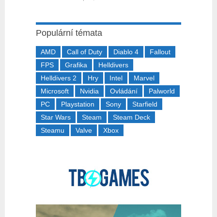
Populární témata
AMD
Call of Duty
Diablo 4
Fallout
FPS
Grafika
Helldivers
Helldivers 2
Hry
Intel
Marvel
Microsoft
Nvidia
Ovládání
Palworld
PC
Playstation
Sony
Starfield
Star Wars
Steam
Steam Deck
Steamu
Valve
Xbox