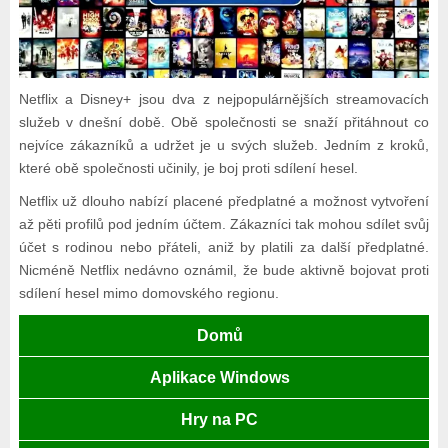
Netflix a Disney+ jsou dva z nejpopulárnějších streamovacích
služeb v dnešní době. Obě společnosti se snaží přitáhnout co
nejvíce zákazníků a udržet je u svých služeb. Jedním z kroků,
které obě společnosti učinily, je boj proti sdílení hesel.
Netflix už dlouho nabízí placené předplatné a možnost vytvoření
až pěti profilů pod jedním účtem. Zákazníci tak mohou sdílet svůj
účet s rodinou nebo přáteli, aniž by platili za další předplatné.
Nicméně Netflix nedávno oznámil, že bude aktivně bojovat proti
sdílení hesel mimo domovského regionu.
Domů
Aplikace Windows
Hry na PC