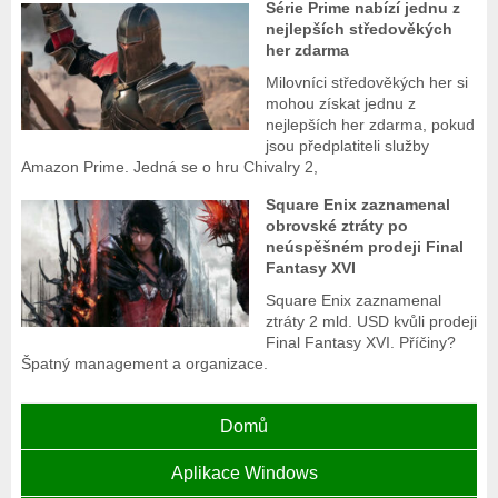
Série Prime nabízí jednu z
nejlepších středověkých
her zdarma
Milovníci středověkých her si
mohou získat jednu z
nejlepších her zdarma, pokud
jsou předplatiteli služby
Amazon Prime. Jedná se o hru Chivalry 2,
Square Enix zaznamenal
obrovské ztráty po
neúspěšném prodeji Final
Fantasy XVI
Square Enix zaznamenal
ztráty 2 mld. USD kvůli prodeji
Final Fantasy XVI. Příčiny?
Špatný management a organizace.
Domů
Aplikace Windows