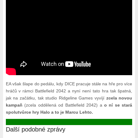
EA však šlape do pedálu, kdy DICE pracuje stále na hře pro více
hráčů v rámci Battlefield 2042 a nyní není tato hra tak špatná,
jak na začátku, tak studio Ridgeline Games vyvíjí
zcela novou
kampaň
(zcela oddělená od Battlefield 2042) a
o ní se stará
spolutvůrce hry Halo a to je Marcu Lehto.
Další podobné zprávy