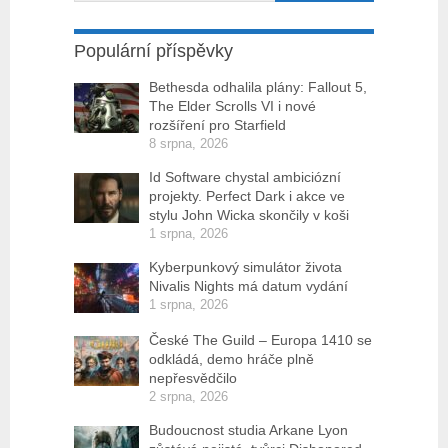
Populární příspěvky
Bethesda odhalila plány: Fallout 5,
The Elder Scrolls VI i nové
rozšíření pro Starfield
8 srpna, 2026
Id Software chystal ambiciózní
projekty. Perfect Dark i akce ve
stylu John Wicka skončily v koši
1 srpna, 2026
Kyberpunkový simulátor života
Nivalis Nights má datum vydání
1 srpna, 2026
České The Guild – Europa 1410 se
odkládá, demo hráče plně
nepřesvědčilo
2 srpna, 2026
Budoucnost studia Arkane Lyon