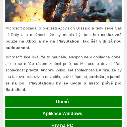
Microsoft požádal o převzetí Activision Blizzard a tedy série Call
of Duty a s možností, že by mohla být tato hra
exkluzivně
pouze na Xbox a ne na PlayStation, tak šéf vidí zářnou
budoucnost.
Microsoft sice říká, že to neudělá, alespoň ne v dohledné době,
ale to se může rázem změnit poté, co Microsoftu dovolí úřad
společnost převzít. Andrew Wilso, šéf společnosti EA říká, že by
mu taková exkluzivita nevadila, což chápeme,
protože je jasné,
že na poli PlayStationu by se uvolnilo místo právě pro
Battlefield.
Domů
Aplikace Windows
Hry na PC