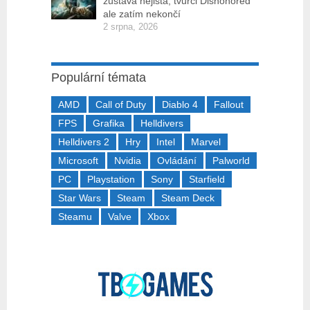
zůstává nejistá, tvůrci Dishonored
ale zatím nekončí
2 srpna, 2026
Populární témata
AMD
Call of Duty
Diablo 4
Fallout
FPS
Grafika
Helldivers
Helldivers 2
Hry
Intel
Marvel
Microsoft
Nvidia
Ovládání
Palworld
PC
Playstation
Sony
Starfield
Star Wars
Steam
Steam Deck
Steamu
Valve
Xbox