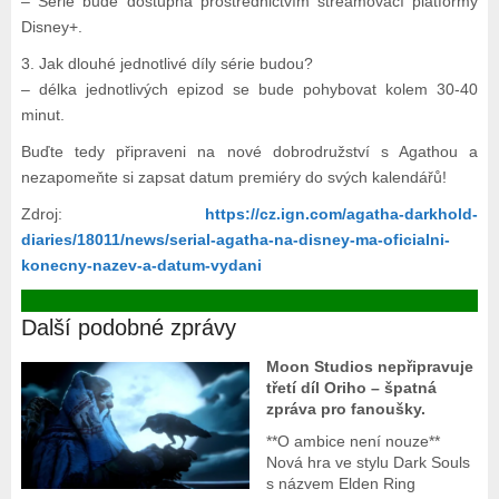
– Série bude dostupná prostřednictvím streamovací platformy
Disney+.
3. Jak dlouhé jednotlivé díly série budou?
– délka jednotlivých epizod se bude pohybovat kolem 30-40
minut.
Buďte tedy připraveni na nové dobrodružství s Agathou a
nezapomeňte si zapsat datum premiéry do svých kalendářů!
Zdroj:
https://cz.ign.com/agatha-darkhold-
diaries/18011/news/serial-agatha-na-disney-ma-oficialni-
konecny-nazev-a-datum-vydani
Další podobné zprávy
Moon Studios nepřipravuje
třetí díl Oriho – špatná
zpráva pro fanoušky.
**O ambice není nouze**
Nová hra ve stylu Dark Souls
s názvem Elden Ring