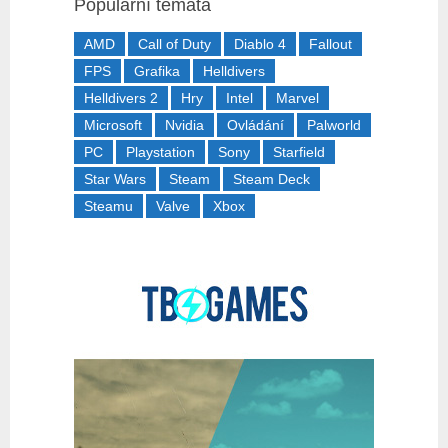
Populární témata
AMD
Call of Duty
Diablo 4
Fallout
FPS
Grafika
Helldivers
Helldivers 2
Hry
Intel
Marvel
Microsoft
Nvidia
Ovládání
Palworld
PC
Playstation
Sony
Starfield
Star Wars
Steam
Steam Deck
Steamu
Valve
Xbox