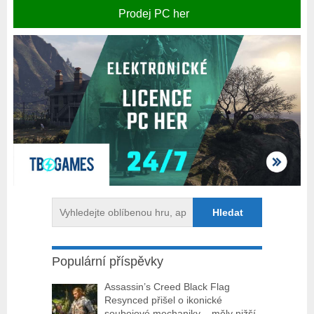
Prodej PC her
Populární příspěvky
Assassin’s Creed Black Flag
Resynced přišel o ikonické
soubojové mechaniky – měly nižší