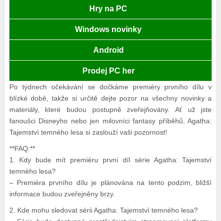
Hry na PC
Windows novinky
Android
Prodej PC her
Po týdnech očekávání se dočkáme premiéry prvního dílu v
blízké době, takže si určitě dejte pozor na všechny novinky a
materiály, které budou postupně zveřejňovány. Ať už jste
fanoušci Disneyho nebo jen milovníci fantasy příběhů, Agatha:
Tajemství temného lesa si zaslouží vaši pozornost!
**FAQ:**
1. Kdy bude mít premiéru první díl série Agatha: Tajemství
temného lesa?
– Premiéra prvního dílu je plánována na tento podzim, bližší
informace budou zveřejněny brzy.
2. Kde mohu sledovat sérii Agatha: Tajemství temného lesa?