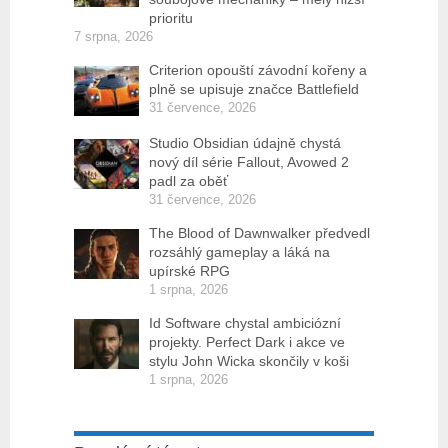
prioritu
7 srpna, 2026
Criterion opouští závodní kořeny a
plně se upisuje značce Battlefield
31 července, 2026
Studio Obsidian údajně chystá
nový díl série Fallout, Avowed 2
padl za oběť
31 července, 2026
The Blood of Dawnwalker předvedl
rozsáhlý gameplay a láká na
upírské RPG
1 srpna, 2026
Id Software chystal ambiciózní
projekty. Perfect Dark i akce ve
stylu John Wicka skončily v koši
1 srpna, 2026