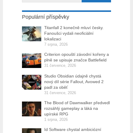
Populární příspěvky
Titanfall 2 konečně mluví česky.
Fanoušci vydali neoficiální
lokalizaci
7 srpna, 2026
Criterion opouští závodní kořeny a
plně se upisuje značce Battlefield
31 července, 2026
Studio Obsidian údajně chystá
nový díl série Fallout, Avowed 2
padl za oběť
31 července, 2026
The Blood of Dawnwalker předvedl
rozsáhlý gameplay a láká na
upírské RPG
1 srpna, 2026
Id Software chystal ambiciózní