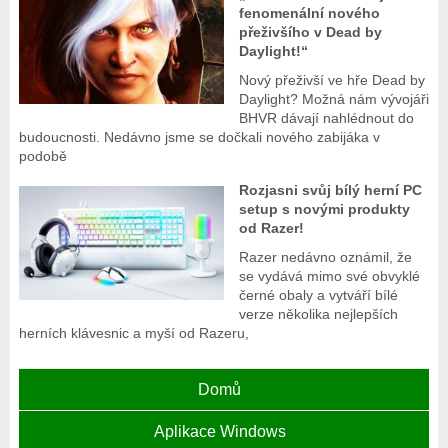
fenomenální nového
přeživšího v Dead by
Daylight!“
Nový přeživší ve hře Dead by
Daylight? Možná nám vývojáři
BHVR dávají nahlédnout do
budoucnosti. Nedávno jsme se dočkali nového zabijáka v
podobě
Rozjasni svůj bílý herní PC
setup s novými produkty
od Razer!
Razer nedávno oznámil, že
se vydává mimo své obvyklé
černé obaly a vytváří bílé
verze několika nejlepších
herních klávesnic a myší od Razeru,
Domů
Aplikace Windows