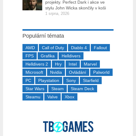
projekty. Perfect Dark i akce ve
stylu John Wicka skončily v koši
1 srpna, 2026
Populární témata
AMD
Call of Duty
Diablo 4
Fallout
FPS
Grafika
Helldivers
Helldivers 2
Hry
Intel
Marvel
Microsoft
Nvidia
Ovládání
Palworld
PC
Playstation
Sony
Starfield
Star Wars
Steam
Steam Deck
Steamu
Valve
Xbox