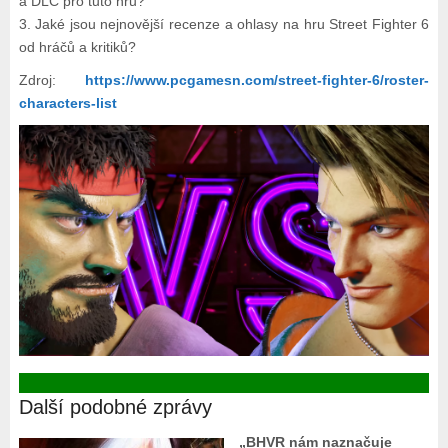
a DLC pro tuto hru?
3. Jaké jsou nejnovější recenze a ohlasy na hru Street Fighter 6
od hráčů a kritiků?
Zdroj:
https://www.pcgamesn.com/street-fighter-6/roster-
characters-list
Další podobné zprávy
„BHVR nám naznačuje