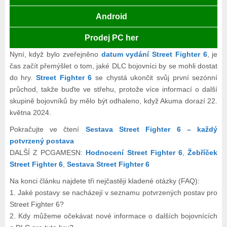
Android
Prodej PC her
Nyní, když bylo zveřejněno
datum vydání Street Fighter 6
, je
čas začít přemýšlet o tom, jaké DLC bojovníci by se mohli dostat
do hry.
Street Fighter 6
se chystá ukončit svůj první sezónní
průchod, takže buďte ve střehu, protože více informací o další
skupině bojovníků by mělo být odhaleno, když Akuma dorazí 22.
května 2024.
Pokračujte ve čtení
Sestava Street Fighter 6 – každý
potvrzený postava
DALŠÍ Z PCGAMESN:
Hodnocení Street Fighter 6
,
Žebříček
Street Fighter 6
,
Sestava Street Fighter 6
Na konci článku najdete tři nejčastěji kladené otázky (FAQ):
1. Jaké postavy se nacházejí v seznamu potvrzených postav pro
Street Fighter 6?
2. Kdy můžeme očekávat nové informace o dalších bojovnících