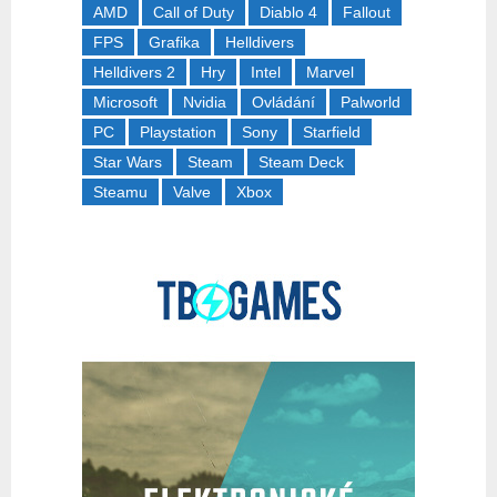
AMD
Call of Duty
Diablo 4
Fallout
FPS
Grafika
Helldivers
Helldivers 2
Hry
Intel
Marvel
Microsoft
Nvidia
Ovládání
Palworld
PC
Playstation
Sony
Starfield
Star Wars
Steam
Steam Deck
Steamu
Valve
Xbox