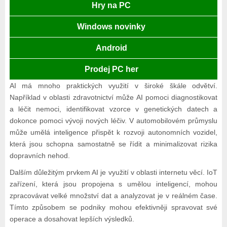
Hry na PC
Windows novinky
Android
Prodej PC her
AI má mnoho praktických využití v široké škále odvětví.
Například v oblasti zdravotnictví může AI pomoci diagnostikovat
a léčit nemoci, identifikovat vzorce v genetických datech a
dokonce pomoci vývoji nových léčiv. V automobilovém průmyslu
může umělá inteligence přispět k rozvoji autonomních vozidel,
která jsou schopna samostatně se řídit a minimalizovat rizika
dopravních nehod.
Dalším důležitým prvkem AI je využití v oblasti internetu věcí. IoT
zařízení, která jsou propojena s umělou inteligencí, mohou
zpracovávat velké množství dat a analyzovat je v reálném čase.
Tímto způsobem se podniky mohou efektivněji spravovat své
operace a dosahovat lepších výsledků.