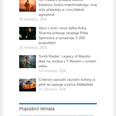
žádanou funkci matchmakingu: hraj
sólo přátelsky a v triu klidně
agresivně
30 července, 2026
Xbox v krizi: nová šéfka Asha
Sharma kritizuje strategii Phila
Spencera a oznamuje 3 200
propuštění
30 července, 2026
Tomb Raider: Legacy of Atlantis
láká na souboj s T-Rexem v novém
videu
31 července, 2026
Criterion opouští závodní kořeny a
plně se upisuje značce Battlefield
31 července, 2026
Populární témata