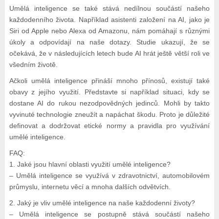
Umělá inteligence se také stává nedílnou součástí našeho
každodenního života. Například asistenti založení na AI, jako je
Siri od Apple nebo Alexa od Amazonu, nám pomáhají s různými
úkoly a odpovídají na naše dotazy. Studie ukazují, že se
očekává, že v následujících letech bude AI hrát ještě větší roli ve
všedním životě.
Ačkoli umělá inteligence přináší mnoho přínosů, existují také
obavy z jejího využití. Představte si například situaci, kdy se
dostane AI do rukou nezodpovědných jedinců. Mohli by takto
vyvinuté technologie zneužít a napáchat škodu. Proto je důležité
definovat a dodržovat etické normy a pravidla pro využívání
umělé inteligence.
FAQ:
1. Jaké jsou hlavní oblasti využití umělé inteligence?
– Umělá inteligence se využívá v zdravotnictví, automobilovém
průmyslu, internetu věcí a mnoha dalších odvětvích.
2. Jaký je vliv umělé inteligence na naše každodenní životy?
– Umělá inteligence se postupně stává součástí našeho