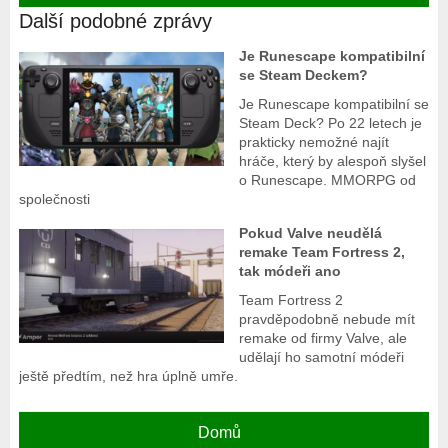
Další podobné zprávy
Je Runescape kompatibilní
se Steam Deckem?
Je Runescape kompatibilní se
Steam Deck? Po 22 letech je
prakticky nemožné najít
hráče, který by alespoň slyšel
o Runescape. MMORPG od
společnosti
Pokud Valve neudělá
remake Team Fortress 2,
tak módeři ano
Team Fortress 2
pravděpodobně nebude mít
remake od firmy Valve, ale
udělají ho samotní módeři
ještě předtím, než hra úplně umře.
Domů