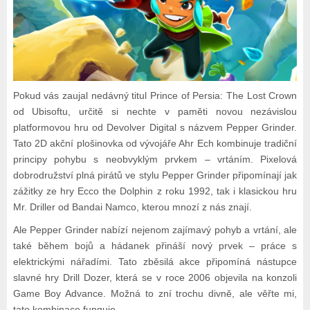
Pokud vás zaujal nedávný titul Prince of Persia: The Lost Crown
od Ubisoftu, určitě si nechte v paměti novou nezávislou
platformovou hru od Devolver Digital s názvem Pepper Grinder.
Tato 2D akční plošinovka od vývojáře Ahr Ech kombinuje tradiční
principy pohybu s neobvyklým prvkem – vrtáním. Pixelová
dobrodružství plná pirátů ve stylu Pepper Grinder připomínají jak
zážitky ze hry Ecco the Dolphin z roku 1992, tak i klasickou hru
Mr. Driller od Bandai Namco, kterou mnozí z nás znají.
Ale Pepper Grinder nabízí nejenom zajímavý pohyb a vrtání, ale
také během bojů a hádanek přináší nový prvek – práce s
elektrickými nářadími. Tato zběsilá akce připomíná nástupce
slavné hry Drill Dozer, která se v roce 2006 objevila na konzoli
Game Boy Advance. Možná to zní trochu divně, ale věřte mi,
tato kombinace funguje.