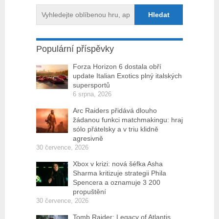
Populární příspěvky
Forza Horizon 6 dostala obří
update Italian Exotics plný italských
supersportů
6 srpna, 2026
Arc Raiders přidává dlouho
žádanou funkci matchmakingu: hraj
sólo přátelsky a v triu klidně
agresivně
30 července, 2026
Xbox v krizi: nová šéfka Asha
Sharma kritizuje strategii Phila
Spencera a oznamuje 3 200
propuštění
30 července, 2026
Tomb Raider: Legacy of Atlantis