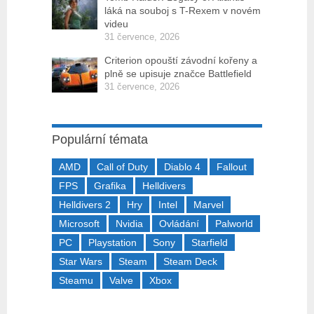
láká na souboj s T-Rexem v novém
videu
31 července, 2026
Criterion opouští závodní kořeny a
plně se upisuje značce Battlefield
31 července, 2026
Populární témata
AMD
Call of Duty
Diablo 4
Fallout
FPS
Grafika
Helldivers
Helldivers 2
Hry
Intel
Marvel
Microsoft
Nvidia
Ovládání
Palworld
PC
Playstation
Sony
Starfield
Star Wars
Steam
Steam Deck
Steamu
Valve
Xbox