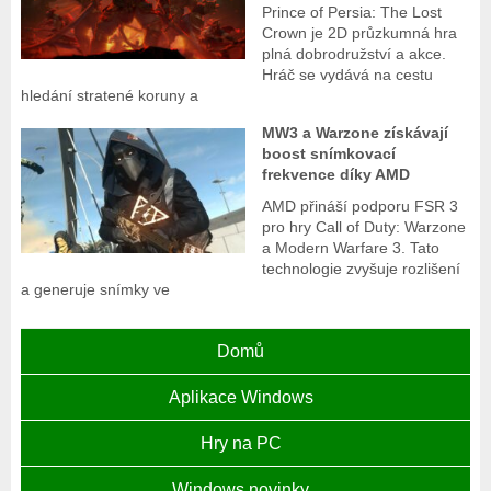
Prince of Persia: The Lost
Crown je 2D průzkumná hra
plná dobrodružství a akce.
Hráč se vydává na cestu
hledání stratené koruny a
MW3 a Warzone získávají
boost snímkovací
frekvence díky AMD
AMD přináší podporu FSR 3
pro hry Call of Duty: Warzone
a Modern Warfare 3. Tato
technologie zvyšuje rozlišení
a generuje snímky ve
Domů
Aplikace Windows
Hry na PC
Windows novinky