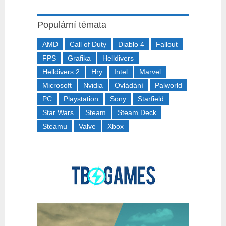
Populární témata
AMD
Call of Duty
Diablo 4
Fallout
FPS
Grafika
Helldivers
Helldivers 2
Hry
Intel
Marvel
Microsoft
Nvidia
Ovládání
Palworld
PC
Playstation
Sony
Starfield
Star Wars
Steam
Steam Deck
Steamu
Valve
Xbox