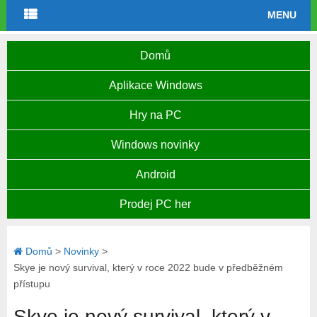
MENU
Domů
Aplikace Windows
Hry na PC
Windows novinky
Android
Prodej PC her
Domů
>
Novinky
>
Skye je nový survival, který v roce 2022 bude v předběžném
přístupu
Skye je nový survival, který v