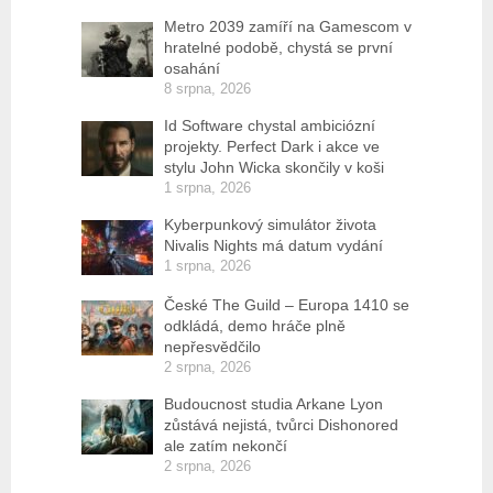
Metro 2039 zamíří na Gamescom v
hratelné podobě, chystá se první
osahání
8 srpna, 2026
Id Software chystal ambiciózní
projekty. Perfect Dark i akce ve
stylu John Wicka skončily v koši
1 srpna, 2026
Kyberpunkový simulátor života
Nivalis Nights má datum vydání
1 srpna, 2026
České The Guild – Europa 1410 se
odkládá, demo hráče plně
nepřesvědčilo
2 srpna, 2026
Budoucnost studia Arkane Lyon
zůstává nejistá, tvůrci Dishonored
ale zatím nekončí
2 srpna, 2026