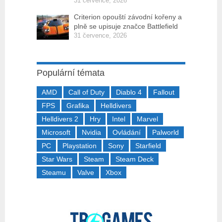
31 července, 2026
Criterion opouští závodní kořeny a
plně se upisuje značce Battlefield
31 července, 2026
Populární témata
AMD
Call of Duty
Diablo 4
Fallout
FPS
Grafika
Helldivers
Helldivers 2
Hry
Intel
Marvel
Microsoft
Nvidia
Ovládání
Palworld
PC
Playstation
Sony
Starfield
Star Wars
Steam
Steam Deck
Steamu
Valve
Xbox