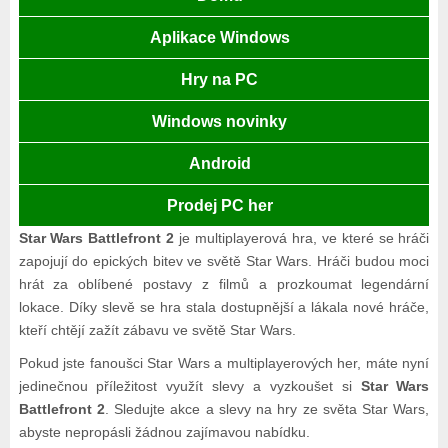
Aplikace Windows
Hry na PC
Windows novinky
Android
Prodej PC her
Star Wars Battlefront 2
je multiplayerová hra, ve které se hráči
zapojují do epických bitev ve světě Star Wars. Hráči budou moci
hrát za oblíbené postavy z filmů a prozkoumat legendární
lokace. Díky slevě se hra stala dostupnější a lákala nové hráče,
kteří chtějí zažít zábavu ve světě Star Wars.
Pokud jste fanoušci Star Wars a multiplayerových her, máte nyní
jedinečnou příležitost využít slevy a vyzkoušet si
Star Wars
Battlefront 2
. Sledujte akce a slevy na hry ze světa Star Wars,
abyste nepropásli žádnou zajímavou nabídku.