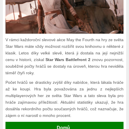
V rámci každoroční slevové akce May the Fourth na hry ze světa
Star Wars máte vždy možnost rozšířit svou knihovnu o některé z
klasik. Letos díky velké slevě, která ji dostala na její nejnižší
cenu v historii, získal
Star Wars Battlefront 2
znovu pozornost,
souběžné počty hráčů se dostaly na úroveň, kterou hra neviděla
téměř čtyři roky.
Počet hráčů se drasticky zvýšil díky nabídce, která lákala hráče
až ke koupi. Hra byla považována za jednu z nejlepších
multiplayerových her ze světa Star Wars a tato sleva byla pro
hráče zajímavou příležitostí. Aktuální statistiky ukazují, že hra
dosáhla rekordního počtu současných hráčů, což naznačuje, že
zájem o ní narostl o mnoho procent.
Domů