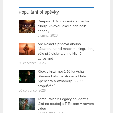
Populární příspěvky
Deepward: Nová česká střílečka
slibuje krvavou akci a originální
nápady
6 srpna, 2026
Arc Raiders přidává dlouho
žádanou funkci matchmakingu: hraj
sólo přátelsky a v triu klidně
agresivně
30 července, 2026
Xbox v krizi: nová šéfka Asha
Sharma kritizuje strategii Phila
Spencera a oznamuje 3 200
propuštění
30 července, 2026
Tomb Raider: Legacy of Atlantis
láká na souboj s T-Rexem v novém
videu