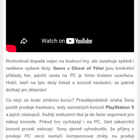
Rozhodnutí dopadá nejen na budoucí hry, ale zasahuje zpětně i
nedávno vydané tituly.
Saros
a
Ghost of Yōtei
jsou konkrétní
příklady her, jejichž cesta na PC je tímto krokem uzavřena.
Hráči, kteří na tyto tituly čekali a konzoli nevlastní, se patrně
dočkají jen zklamání.
Co stojí za touto změnou kurzu? Pravděpodobně snaha Sony
posílit prodeje hardwaru, tedy samotných konzolí
PlayStation 5
a jejích nástupců. Každý exkluzivní titul je de facto argument pro
nákup konzole. Pokud hry vycházejí i na PC, část zákazníků
konzoli prostě nekoupí. Sony zjevně vyhodnotilo, že příjmy z
prodeje PC verzí nestačí kompenzovat ztráty na prodeji