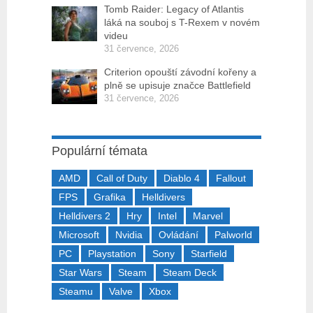
Tomb Raider: Legacy of Atlantis
láká na souboj s T-Rexem v novém
videu
31 července, 2026
Criterion opouští závodní kořeny a
plně se upisuje značce Battlefield
31 července, 2026
Populární témata
AMD
Call of Duty
Diablo 4
Fallout
FPS
Grafika
Helldivers
Helldivers 2
Hry
Intel
Marvel
Microsoft
Nvidia
Ovládání
Palworld
PC
Playstation
Sony
Starfield
Star Wars
Steam
Steam Deck
Steamu
Valve
Xbox