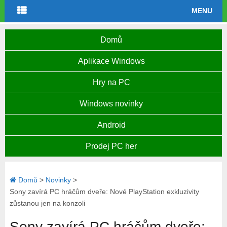
MENU
Domů
Aplikace Windows
Hry na PC
Windows novinky
Android
Prodej PC her
Domů
>
Novinky
>
Sony zavírá PC hráčům dveře: Nové PlayStation exkluzivity
zůstanou jen na konzoli
Sony zavírá PC hráčům dveře: