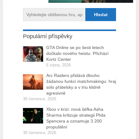
Populární příspěvky
GTA Online se po šesti letech
dočkalo nového heistu. Přichází
Kortz Center
6 srpna, 2026
Arc Raiders přidává dlouho
žádanou funkci matchmakingu: hraj
sólo přátelsky a v triu klidně
agresivně
30 července, 2026
Xbox v krizi: nová šéfka Asha
Sharma kritizuje strategii Phila
Spencera a oznamuje 3 200
propuštění
30 července, 2026