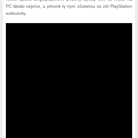
PC lákalo nejvíce, a přesně ty nyní zůstanou za zdí PlayStation
exkluzivity.