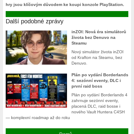
hry jsou klíčovým důvodem ke koupi konzole PlayStation.
Další podobné zprávy
inZOI: Nová éra simulátorů
života bez Denuvo na
Steamu
Nový simulátor života inZOI
od Krafton na Steamu, bez
Denuvo.
Plán po vydání Borderlands
4: sezónní eventy, DLC i
první raid boss
Plán po vydání Borderlands 4
zahrnuje sezónní eventy,
placená DLC, raid bosse i
nového Vault Huntera C4SH
— komplexní roadmap až do roku