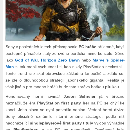
Sony v posledních letech překvapovalo
PC hráče
příjemně, když
postupně přinášelo tituly ze svého portfolia mimo konzole. Série
jako
God of War
,
Horizon Zero Dawn
nebo
Marvel’s Spider-
Man
si tak mohli vychutnat i ti, kdo nikdy PlayStation nevlastnili.
Tento trend si získal obrovskou základnu fanoušků a zdálo se,
že jde o dlouhodobou strategii japonského giganta. Realita je
však jiná a pro mnoho hráčů bude tato zpráva hořkou pilulkou.
Renomovaný herní novinář
Jason Schreier
již v březnu
naznačil, že éra
PlayStation first party her
na PC se chýlí ke
konci. Jeho slova se nyní potvrdila naplno. Vedení herní divize
Sony oficiálně oznámilo interní změnu strategie, podle níž
nadcházející
singleplayerové first party tituly
vyjdou výhradně
na
PlayStationu
a na PC se nepodívají. Oznámení bylo