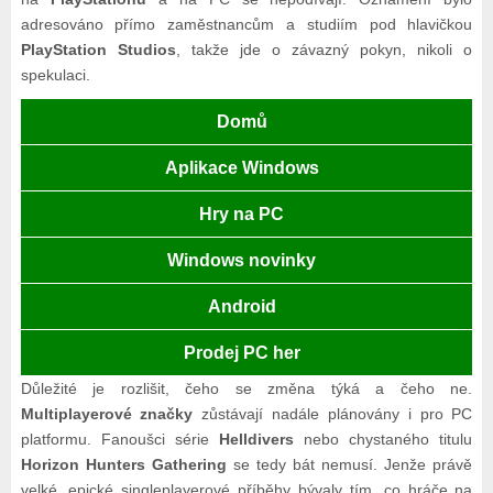
adresováno přímo zaměstnancům a studiím pod hlavičkou
PlayStation Studios
, takže jde o závazný pokyn, nikoli o
spekulaci.
Domů
Aplikace Windows
Hry na PC
Windows novinky
Android
Prodej PC her
Důležité je rozlišit, čeho se změna týká a čeho ne.
Multiplayerové značky
zůstávají nadále plánovány i pro PC
platformu. Fanoušci série
Helldivers
nebo chystaného titulu
Horizon Hunters Gathering
se tedy bát nemusí. Jenže právě
velké, epické singleplayerové příběhy bývaly tím, co hráče na