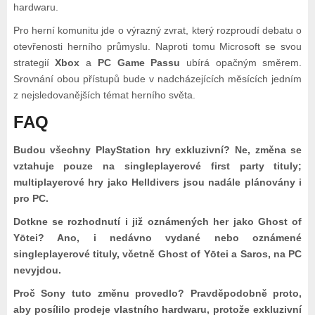
hardwaru.
Pro herní komunitu jde o výrazný zvrat, který rozproudí debatu o
otevřenosti herního průmyslu. Naproti tomu Microsoft se svou
strategií
Xbox
a
PC Game Passu
ubírá opačným směrem.
Srovnání obou přístupů bude v nadcházejících měsících jedním
z nejsledovanějších témat herního světa.
FAQ
Budou všechny PlayStation hry exkluzivní? Ne, změna se
vztahuje pouze na singleplayerové first party tituly;
multiplayerové hry jako Helldivers jsou nadále plánovány i
pro PC.
Dotkne se rozhodnutí i již oznámených her jako Ghost of
Yōtei? Ano, i nedávno vydané nebo oznámené
singleplayerové tituly, včetně Ghost of Yōtei a Saros, na PC
nevyjdou.
Proč Sony tuto změnu provedlo? Pravděpodobně proto,
aby posílilo prodeje vlastního hardwaru, protože exkluzivní