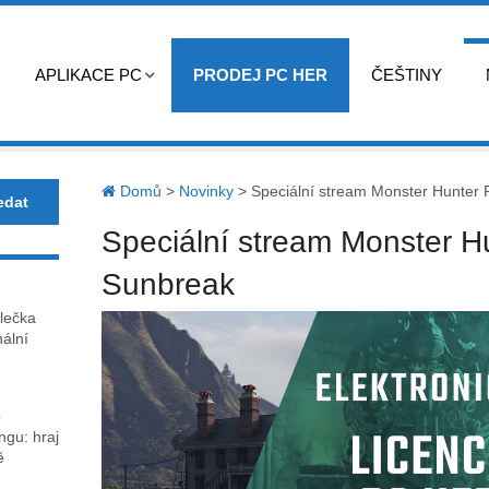
APLIKACE PC
PRODEJ PC HER
ČEŠTINY
Domů
>
Novinky
>
Speciální stream Monster Hunter 
Speciální stream Monster H
Sunbreak
lečka
nální
o
gu: hraj
ě