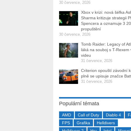
30 července, 2026
Xbox v krizi: nová šéfka As
Sharma kritizuje strategii P
Spencera a oznamuje 3 2
propuštění
30 července, 2026
Tomb Raider: Legacy of Atl
láká na souboj s T-Rexem
videu
31 července, 2026
Criterion opouští závodní 
plně se upisuje značce Batt
31 července, 2026
Populární témata
AMD
Call of Duty
Diablo 4
F
FPS
Grafika
Helldivers
Helldivers 2
Hry
Intel
Marvel