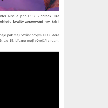
unter Rise a jeho DLC Sunbreak. Hra
pohledu kvality zpracování hry, tak i
rodeje pak mají vzrůst novým DLC, které
ě
, ale 15. března mají vývojáři stream,