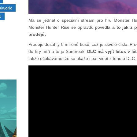
alworld
d
Má se jednat o speciální stream pro hru Monster H
Monster Hunter Rise se opravdu povedla
a to jak z 
prodejů.
Prodeje dosáhly 8 miliónů kusů, což je skvělé číslo. P
do hry míří a to je Sunbreak.
DLC má vyjít letos v lét
takže očekáváme, že se ukáže i pár videí z tohoto DLC.