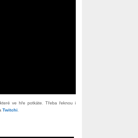
které ve hře potkáte. Třeba řeknou i
na
Twitchi
.