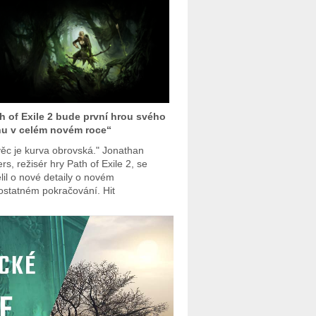
h of Exile 2 bude první hrou svého
u v celém novém roce“
věc je kurva obrovská." Jonathan
rs, režisér hry Path of Exile 2, se
lil o nové detaily o novém
statném pokračování. Hit