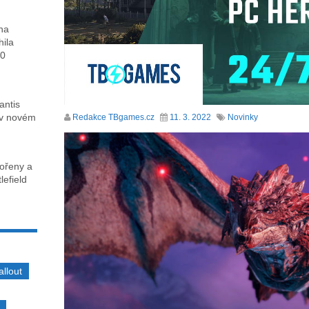
ha
hila
00
antis
 v novém
Redakce TBgames.cz
11. 3. 2022
Novinky
kořeny a
lefield
allout