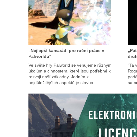
„Nejlepší kamarádi pro ruční práce v
„Pat
Palworldu“
druh
Ve světě hry Palworld se věnujeme různým
"Ta 
úkolům a činnostem, které jsou potřebné k
Roge
rozvoji naší základny. Jedním z
podě
nejdůležitějších aspektů je stavba
samo