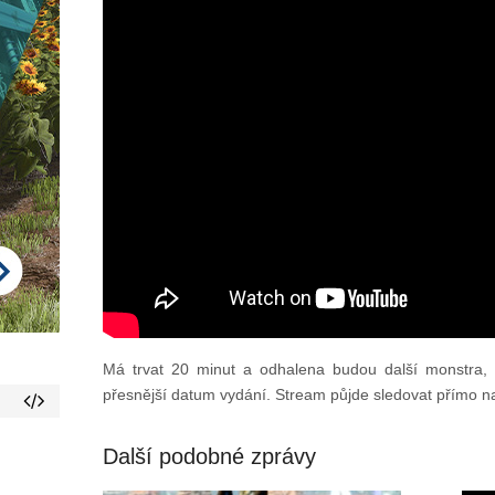
Má trvat 20 minut a odhalena budou další monstra, 
přesnější datum vydání. Stream půjde sledovat přímo 
Další podobné zprávy