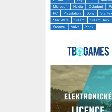
Microsoft
Nvidia
Ovládání
P
PC
Playstation
Sony
Starfiel
Star Wars
Steam
Steam Deck
Steamu
Valve
Xbox