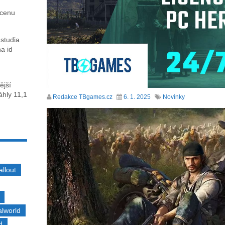
 cenu
 studia
na id
ější
sáhly 11,1
Redakce TBgames.cz
6. 1. 2025
Novinky
allout
alworld
d