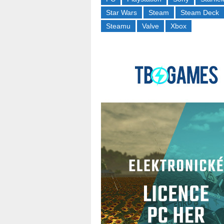
Star Wars
Steam
Steam Deck
Steamu
Valve
Xbox