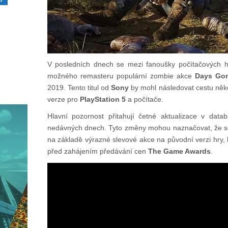
V posledních dnech se mezi fanoušky počítačových he
možného remasteru populární zombie akce
Days Go
2019. Tento titul od
Sony
by mohl následovat cestu něko
verze pro
PlayStation 5
a počítače.
Hlavní pozornost přitahují četné aktualizace v data
nedávných dnech. Tyto změny mohou naznačovat, že se
na základě výrazné slevové akce na původní verzi hry, 
před zahájením předávání cen
The Game Awards
.