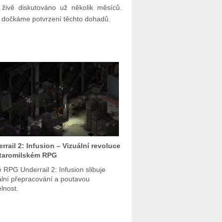
živě diskutováno už několik měsíců.
 dočkáme potvrzení těchto dohadů.
rrail 2: Infusion – Vizuální revoluce
staromilském RPG
 RPG Underrail 2: Infusion slibuje
ální přepracování a poutavou
elnost.