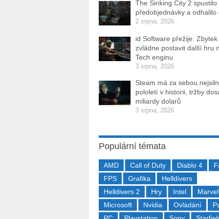
The Sinking City 2 spustilo
předobjednávky a odhalilo
2 srpna, 2026
id Software přežije. Zbytek
zvládne postavit další hru 
Tech enginu
3 srpna, 2026
Steam má za sebou nejsiln
pololetí v historii, tržby do
miliardy dolarů
3 srpna, 2026
Populární témata
AMD
Call of Duty
Diablo 4
F
FPS
Grafika
Helldivers
Helldivers 2
Hry
Intel
Marvel
Microsoft
Nvidia
Ovládání
P
PC
Playstation
Sony
Starfiel