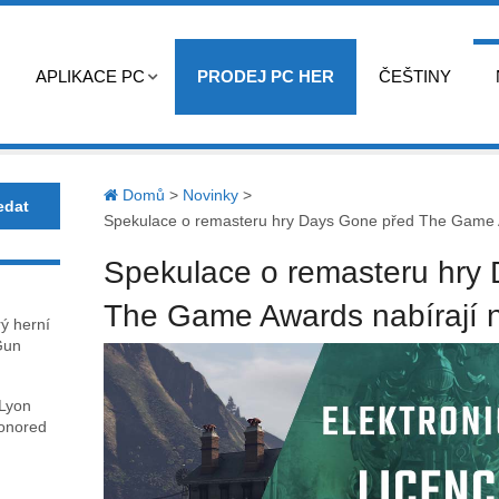
APLIKACE PC
PRODEJ PC HER
ČEŠTINY
Domů
>
Novinky
>
Spekulace o remasteru hry Days Gone před The Game A
Spekulace o remasteru hry
The Game Awards nabírají n
rý herní
Gun
 Lyon
honored