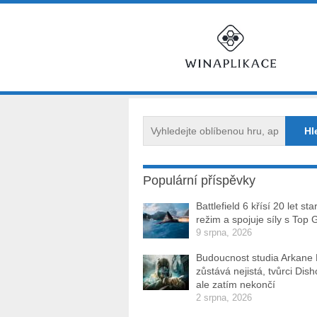
Populární příspěvky
Battlefield 6 křísí 20 let sta
režim a spojuje síly s Top 
9 srpna, 2026
Budoucnost studia Arkane
zůstává nejistá, tvůrci Dis
ale zatím nekončí
2 srpna, 2026