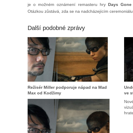
je o možném oznámení remasteru hry
Days Gone
Otázkou zůstává, zda se na nadcházejícím ceremoniálu
Další podobné zprávy
Režisér Miller podporuje nápad na Mad
Unde
Max od Kodžimy
ve 
Nové
vizu
hrat