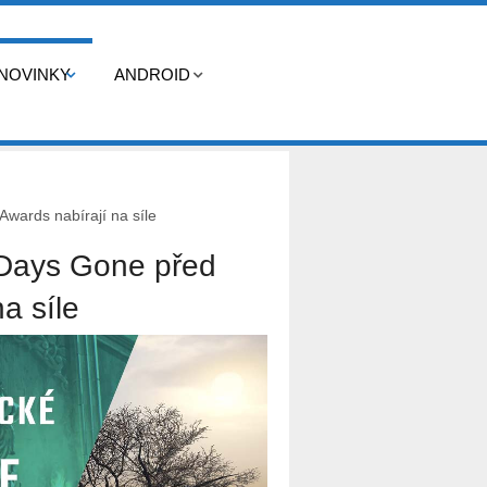
NOVINKY
ANDROID
wards nabírají na síle
 Days Gone před
a síle