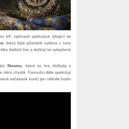
r šíří zajímavé spekulace týkající se
ne
, která byla původně vydána v roce
lika dalších her a dočkat se vylepšené
bázi
Steamu
, které se hra dočkala v
 něco chystá. Fanoušci dále spekulují
která nečekaně končí jen několik hodin