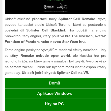
Ubisoft oficiálně představil nový
Splinter Cell Remake
. Vývoj
povede kanadské studio Ubisoft Toronto, které se postaralo o
poslední díl
Splinter Cell Blacklist
. Hra poběží na enginu
Snowdrop, tedy enginu, který používá hra
The Division, Avatar:
Frontiers of Pandora nebo novou Star Wars hru.
Tento engine poskytne vývojářům moderní efekty nasvícení i hry
se stíny.
Remake nebude open-world
, ale klasická hra pro
jednoho hráče, na který jsme v minulosti byli zvyklí. Vývoj je však
na samém začátku. Příští rok bychom mohli vidět alespoň krátký
gameplay.
Ubisoft ještě chystá Splinter Cell na VR.
Domů
Aplikace Windows
Hry na PC