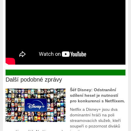
Další podobné zprávy
Šéf Disney: Odstranění
sdílení hesel je nutností
pro konkurenci s Netflixem.
Netflix a Disney+ jsou dva
dominantní hráči na poli
streamovacích služeb, kteří
soupeří o pozornost diváků