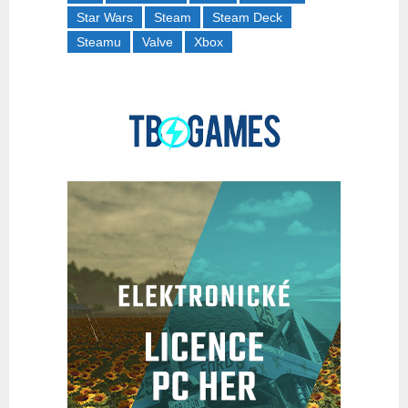
Star Wars
Steam
Steam Deck
Steamu
Valve
Xbox