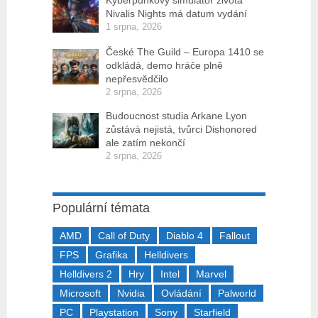
Kyberpunkový simulátor života
Nivalis Nights má datum vydání
1 srpna, 2026
České The Guild – Europa 1410 se
odkládá, demo hráče plně
nepřesvědčilo
2 srpna, 2026
Budoucnost studia Arkane Lyon
zůstává nejistá, tvůrci Dishonored
ale zatím nekončí
2 srpna, 2026
Populární témata
AMD
Call of Duty
Diablo 4
Fallout
FPS
Grafika
Helldivers
Helldivers 2
Hry
Intel
Marvel
Microsoft
Nvidia
Ovládání
Palworld
PC
Playstation
Sony
Starfield