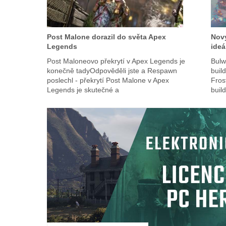
Post Malone dorazil do světa Apex
Nový
Legends
ideá
Post Maloneovo překrytí v Apex Legends je
Bulw
konečně tadyOdpověděli jste a Respawn
buil
poslechl - překrytí Post Malone v Apex
Fros
Legends je skutečné a
build