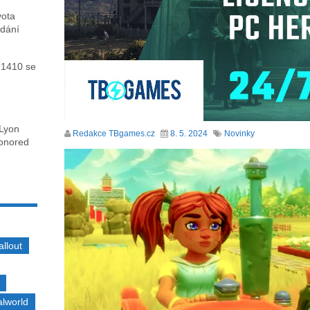
vota
ydání
 1410 se
 Lyon
Redakce TBgames.cz
8. 5. 2024
Novinky
honored
allout
alworld