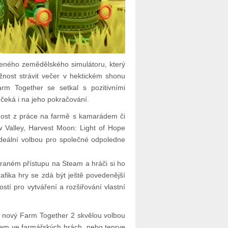
eného zemědělského simulátoru, který
žnost strávit večer v hektickém shonu
arm Together se setkal s pozitivními
čeká i na jeho pokračování.
enost z práce na farmě s kamarádem či
w Valley, Harvest Moon: Light of Hope
deální volbou pro společné odpoledne
raném přístupu na Steam a hráči si ho
afika hry se zdá být ještě povedenější
tí pro vytváření a rozšiřování vlastní
y nový Farm Together 2 skvělou volbou
ánem ve farmářských hrách, nebo teprve