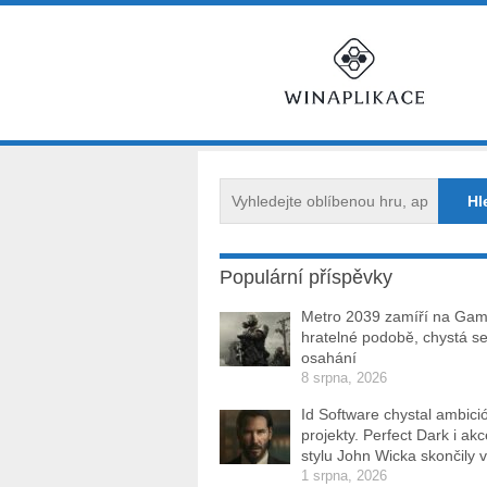
Populární příspěvky
Metro 2039 zamíří na Ga
hratelné podobě, chystá se
osahání
8 srpna, 2026
Id Software chystal ambici
projekty. Perfect Dark i ak
stylu John Wicka skončily v
1 srpna, 2026