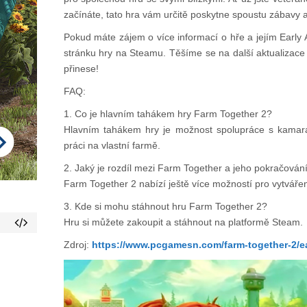
začínáte, tato hra vám určitě poskytne spoustu zábavy a
Pokud máte zájem o více informací o hře a jejím Early A
stránku hry na Steamu. Těšíme se na další aktualizace
přinese!
FAQ:
1. Co je hlavním tahákem hry Farm Together 2?
Hlavním tahákem hry je možnost spolupráce s kamar
práci na vlastní farmě.
2. Jaký je rozdíl mezi Farm Together a jeho pokračová
Farm Together 2 nabízí ještě více možností pro vytvářen
3. Kde si mohu stáhnout hru Farm Together 2?
Hru si můžete zakoupit a stáhnout na platformě Steam.
Zdroj:
https://www.pcgamesn.com/farm-together-2/e