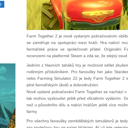
d
Farm Together 2 je nově vydaným pokračováním oblíb
se zaměřuje na spolupráci mezi hráči. Hra nabízí mo
farmářské práce ve společnosti přátel. Originální F
recenzemi na platformě Steam a zdá se, že stejný osud 
Jedním z hlavních taháků hry je možnost sdílet zkuš
rodinným příslušníkem. Pro fanoušky her jako Starde
nebo Farming Simulator 22 je tedy Farm Together 2 i
plné farmářských úkolů a dobrodružství.
Nově vydané pokračování Farm Together se nachází v 
tak mohou vyzkoušet ještě před oficiálním vydáním. Gr
než u původního dílu a nabízí hráčům ještě více možnos
farmy.
Pro všechny fanoušky zemědělských simulátorů je ted
pro společnou hru se svými blízkými. Ať už jste veter