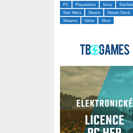
PC
Playstation
Sony
Starfiel
Star Wars
Steam
Steam Deck
Steamu
Valve
Xbox