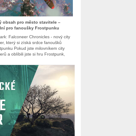
 obsah pro město stavitele –
lní pro fanoušky Frostpunku
ark: Falconeer Chronicles - nový city
der, který si získá srdce fanoušků
tpunku Pokud jste milovníkem city
erů a oblíbili jste si hru Frostpunk,