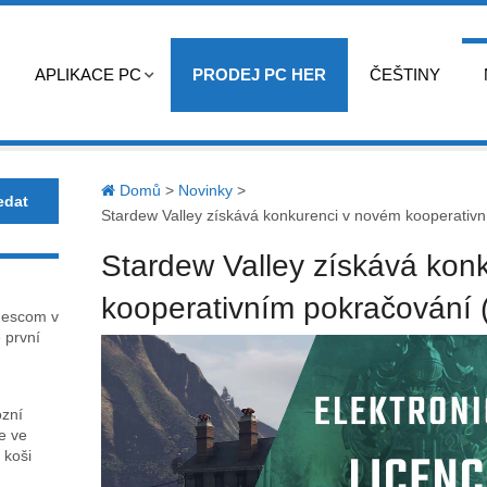
APLIKACE PC
PRODEJ PC HER
ČEŠTINY
Domů
>
Novinky
>
Stardew Valley získává konkurenci v novém kooperativ
Stardew Valley získává kon
kooperativním pokračování 
mescom v
 první
ózní
ce ve
 koši