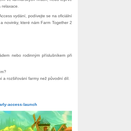
 relaxace.
ccess vydání, podívejte se na oficiální
 a novinky, které nám Farm Together 2
ádem nebo rodinným příslušníkem při
ním?
í a rozšiřování farmy než původní díl.
arly-access-launch