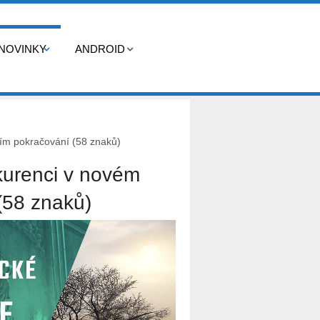
NOVINKY
ANDROID
ním pokračování (58 znaků)
kurenci v novém
(58 znaků)