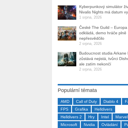
Kyberpunkový simulátor ži
Nivalis Nights má datum v
1 srpna, 2026
České The Guild – Europa
odkládá, demo hráče plně
nepřesvědčilo
2 srpna, 2026
Budoucnost studia Arkane
zůstává nejistá, tvůrci Dis
ale zatím nekončí
2 srpna, 2026
Populární témata
AMD
Call of Duty
Diablo 4
F
FPS
Grafika
Helldivers
Helldivers 2
Hry
Intel
Marvel
Microsoft
Nvidia
Ovládání
P