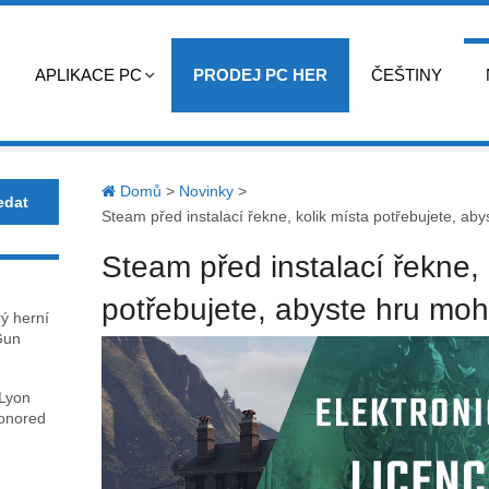
APLIKACE PC
PRODEJ PC HER
ČEŠTINY
Domů
>
Novinky
>
Steam před instalací řekne, kolik místa potřebujete, aby
Steam před instalací řekne, 
potřebujete, abyste hru mohl
rý herní
Gun
 Lyon
honored