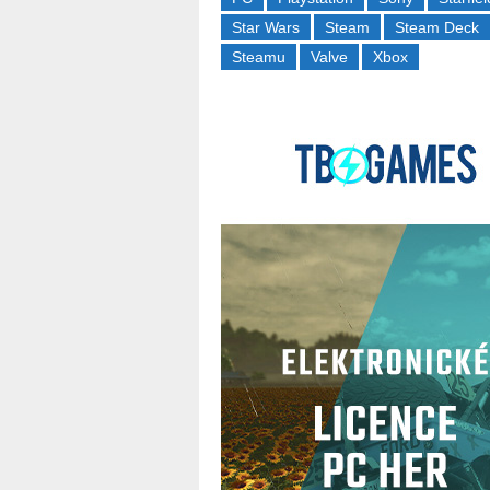
Star Wars
Steam
Steam Deck
Steamu
Valve
Xbox