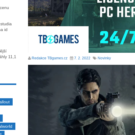
 cenu
 studia
na id
ější
sáhly 11,1
Redakce TBgames.cz
7. 2. 2022
Novinky
allout
alworld
d