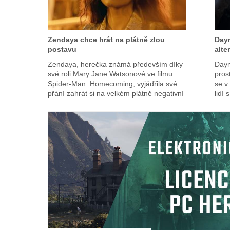
Zendaya chce hrát na plátně zlou
Daym
postavu
alte
Zendaya, herečka známá především díky
Daym
své roli Mary Jane Watsonové ve filmu
pros
Spider-Man: Homecoming, vyjádřila své
se v
přání zahrát si na velkém plátně negativní
lidí s