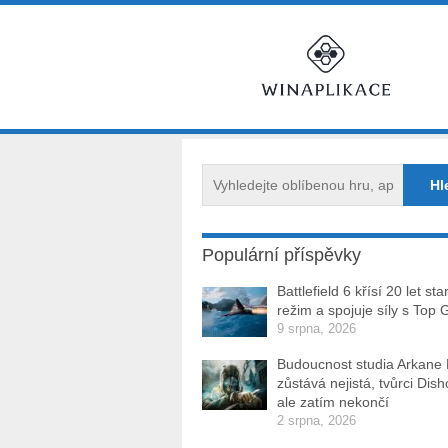
Populární příspěvky
Battlefield 6 křísí 20 let sta
režim a spojuje síly s Top 
9 srpna, 2026
Budoucnost studia Arkane
zůstává nejistá, tvůrci Dis
ale zatím nekončí
2 srpna, 2026