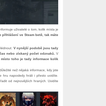
formuje uživatelé o tom, kolik místa je
e přihlášení ve Steam betě, tak máte
hlédnout.
V nynější podobě jsou tady
í čas nebo získaný počet odznaků.
V
a
místo toho je tady informace kolik
důležité než nějaká informace, kdy jste
 hru naposledy hráli i přesto uvidíte.
adit od nejnovějších hraných. Uvidíte