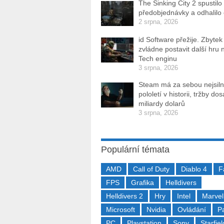
The Sinking City 2 spustilo
předobjednávky a odhalilo
2 srpna, 2026
id Software přežije. Zbytek
zvládne postavit další hru 
Tech enginu
3 srpna, 2026
Steam má za sebou nejsiln
pololetí v historii, tržby do
miliardy dolarů
3 srpna, 2026
Populární témata
AMD
Call of Duty
Diablo 4
F
FPS
Grafika
Helldivers
Helldivers 2
Hry
Intel
Marvel
Microsoft
Nvidia
Ovládání
P
PC
Playstation
Sony
Starfiel