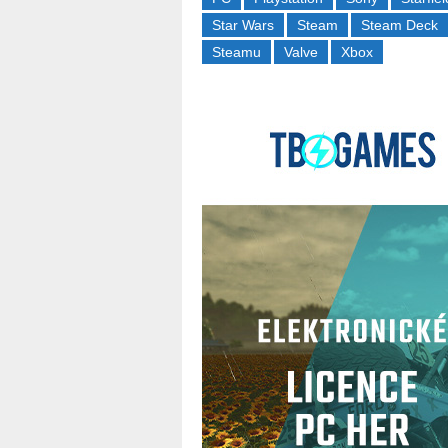
Star Wars
Steam
Steam Deck
Steamu
Valve
Xbox