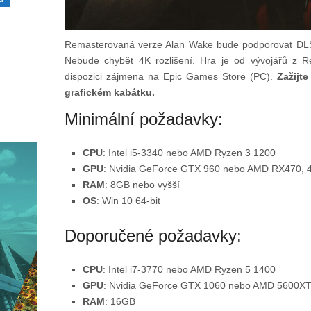
Remasterovaná verze Alan Wake bude podporovat DLSS
Nebude chybět 4K rozlišení. Hra je od vývojářů z R
dispozici zájmena na Epic Games Store (PC).
Zažijt
grafickém kabátku.
Minimální požadavky:
CPU
: Intel i5-3340 nebo AMD Ryzen 3 1200
GPU
: Nvidia GeForce GTX 960 nebo AMD RX470,
RAM
: 8GB nebo vyšší
OS
: Win 10 64-bit
Doporučené požadavky:
CPU
: Intel i7-3770 nebo AMD Ryzen 5 1400
GPU
: Nvidia GeForce GTX 1060 nebo AMD 5600X
RAM
: 16GB