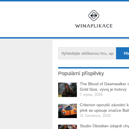
Populární příspěvky
The Blood of Dawnwalker 
Gold fáze, vývoj je hotový
7 srpna, 2026
Criterion opouští závodní 
plně se upisuje značce Batt
31 července, 2026
Studio Obsidian údajně ch