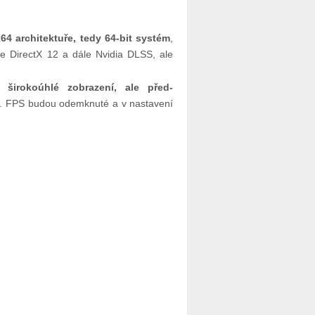
4 architektuře, tedy 64-bit systém
,
je DirectX 12 a dále Nvidia DLSS, ale
širokoúhlé zobrazení, ale před-
. FPS budou odemknuté a v nastavení