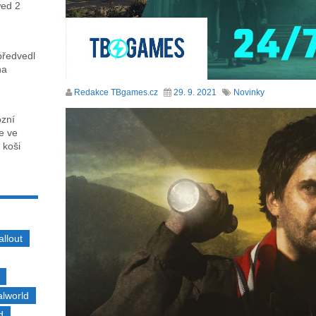
wed 2
předvedl
na
Redakce TBgames.cz
29. 9. 2021
Novinky
ózní
ce ve
 koši
allout
alworld
d