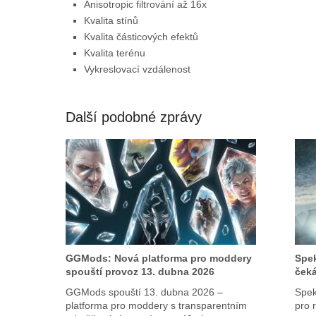
Anisotropic filtrování až 16x
Kvalita stínů
Kvalita částicových efektů
Kvalita terénu
Vykreslovací vzdálenost
Další podobné zprávy
GGMods: Nová platforma pro moddery
Spek
spouští provoz 13. dubna 2026
čeká
GGMods spouští 13. dubna 2026 –
Spek
platforma pro moddery s transparentním
pro 