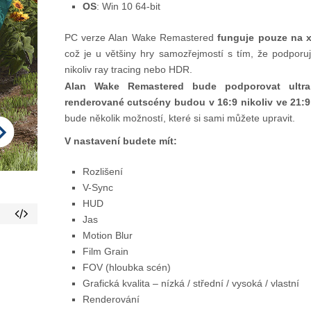
OS
: Win 10 64-bit
PC verze Alan Wake Remastered
funguje pouze na x6
což je u většiny hry samozřejmostí s tím, že podporu
nikoliv ray tracing nebo HDR.
Alan Wake Remastered bude podporovat ultra 
renderované cutscény budou v 16:9 nikoliv ve 21:9
bude několik možností, které si sami můžete upravit.
V nastavení budete mít:
Rozlišení
V-Sync
HUD
Jas
Motion Blur
Film Grain
FOV (hloubka scén)
Grafická kvalita – nízká / střední / vysoká / vlastní
Renderování