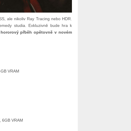
, ale nikoliv Ray Tracing nebo HDR.
emedy studia. Exkluzivně bude hra k
e hororový přběh opětovně v novém
 4GB VRAM
T, 6GB VRAM