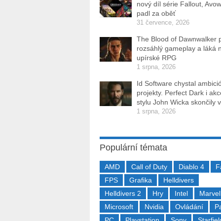
nový díl série Fallout, Avo
padl za oběť
31 července, 2026
The Blood of Dawnwalker 
rozsáhlý gameplay a láká 
upírské RPG
1 srpna, 2026
Id Software chystal ambici
projekty. Perfect Dark i ak
stylu John Wicka skončily v
1 srpna, 2026
Populární témata
AMD
Call of Duty
Diablo 4
F
FPS
Grafika
Helldivers
Helldivers 2
Hry
Intel
Marvel
Microsoft
Nvidia
Ovládání
P
PC
Playstation
Sony
Starfiel