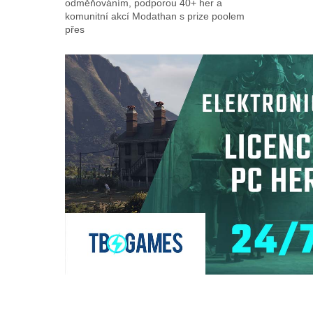
odměňováním, podporou 40+ her a
komunitní akcí Modathan s prize poolem
přes