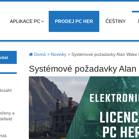
APLIKACE PC
PRODEJ PC HER
ČEŠTINY
Domů
>
Novinky
>
Systémové požadavky Alan Wake
Systémové požadavky Alan
dosáhl
kořeny a
lefield
ystá