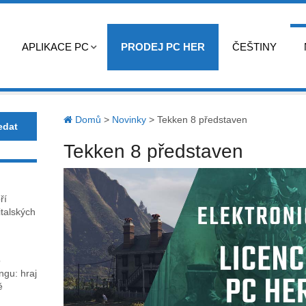
APLIKACE PC
PRODEJ PC HER
ČEŠTINY
Domů
>
Novinky
>
Tekken 8 představen
Tekken 8 představen
ří
italských
o
gu: hraj
ě