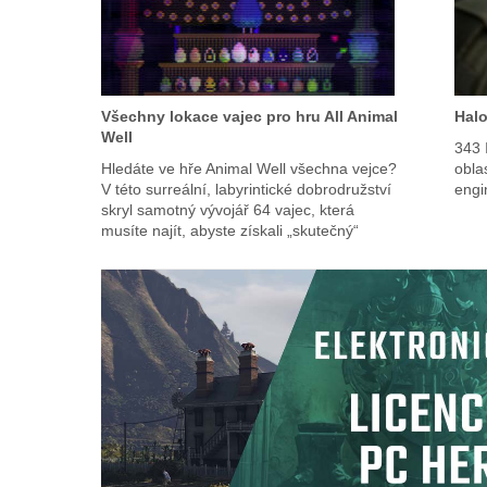
Všechny lokace vajec pro hru All Animal
Halo
Well
343 
Hledáte ve hře Animal Well všechna vejce?
obla
V této surreální, labyrintické dobrodružství
engi
skryl samotný vývojář 64 vajec, která
musíte najít, abyste získali „skutečný“