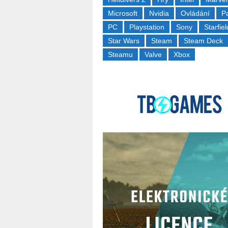
Microsoft
Nvidia
Ovládání
P
PC
Playstation
Sony
Starfiel
Star Wars
Steam
Steam Deck
Steamu
Valve
Xbox