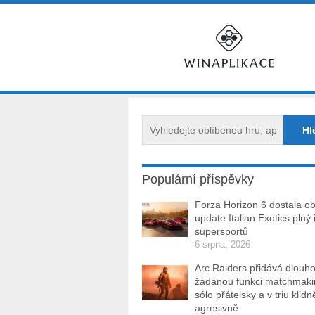
Populární příspěvky
Forza Horizon 6 dostala ob
update Italian Exotics plný 
supersportů
6 srpna, 2026
Arc Raiders přidává dlouh
žádanou funkci matchmakin
sólo přátelsky a v triu klidn
agresivně