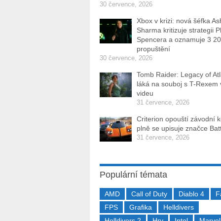
30 července, 2026
Xbox v krizi: nová šéfka As
Sharma kritizuje strategii P
Spencera a oznamuje 3 2
propuštění
30 července, 2026
Tomb Raider: Legacy of Atl
láká na souboj s T-Rexem
videu
31 července, 2026
Criterion opouští závodní 
plně se upisuje značce Batt
31 července, 2026
Populární témata
AMD
Call of Duty
Diablo 4
F
FPS
Grafika
Helldivers
Helldivers 2
Hry
Intel
Marvel