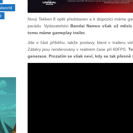
alworld
d
Nový Tekken 8 opět představen a k dispozici máme game
parádu. Vydavatelství
Bandai Namco však už měsíc z
tomu máme gameplay trailer.
Jde o část příběhu, takže postavy, které v traileru vi
Záběry jsou renderovány v reálném čase při 60FPS.
Te
generace. Prozatím se však neví, kdy se tak přesně 