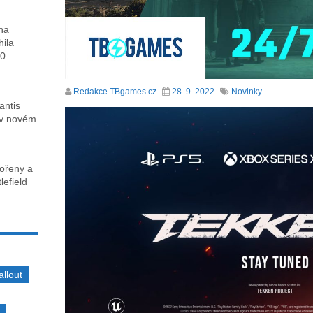
ha
hila
00
Redakce TBgames.cz
28. 9. 2022
Novinky
antis
 v novém
kořeny a
lefield
allout