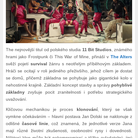
The nejnovější titul od polského studia
11 Bit Studios
, známého
hrami jako Frostpunk či This War of Mine, přináší v
The Alters
svěží pojetí
survival
žánru s neotřelým příběhovým základem.
Hráči se ocitají v roli jediného přeživšího, jehož cílem je dostat
se domů, přičemž základna se pohybuje jako gigantické kolo v
nehostinné krajině. Základní koncept stavby a správy
pohyblivé
základny
zvyšuje pocit zranitelnosti i potřebu strategického
uvažování.
Klíčovou mechanikou je proces
klonování
, který se však
vymkne očekáváním – hlavní postava Jan Dolski se naklonuje z
odlišné
časové linie
, což znamená, že jednotlivé verze Jana
mají různé životní zkušenosti, osobnostní rysy i dovednosti.
Některý klon může být nekompromisní a těžko ovladatelný, jiný