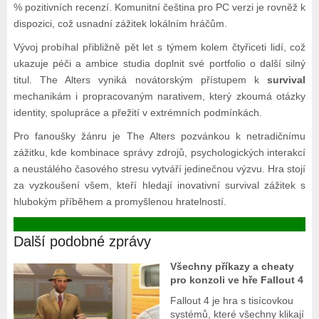
% pozitivních recenzí. Komunitní čeština pro PC verzi je rovněž k
dispozici, což usnadní zážitek lokálním hráčům.
Vývoj probíhal přibližně pět let s týmem kolem čtyřiceti lidí, což
ukazuje péči a ambice studia doplnit své portfolio o další silný
titul. The Alters vyniká novátorským přístupem k
survival
mechanikám i propracovaným narativem, který zkoumá otázky
identity, spolupráce a přežití v extrémních podmínkách.
Pro fanoušky žánru je The Alters pozvánkou k netradičnímu
zážitku, kde kombinace správy zdrojů, psychologických interakcí
a neustálého časového stresu vytváří jedinečnou výzvu. Hra stojí
za vyzkoušení všem, kteří hledají inovativní survival zážitek s
hlubokým příběhem a promyšlenou hratelností.
Další podobné zprávy
Všechny příkazy a cheaty
pro konzoli ve hře Fallout 4
Fallout 4 je hra s tisícovkou
systémů, které všechny klikají