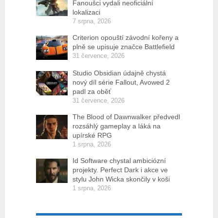
Fanoušci vydali neoficiální
lokalizaci
7 srpna, 2026
Criterion opouští závodní kořeny a
plně se upisuje značce Battlefield
31 července, 2026
Studio Obsidian údajně chystá
nový díl série Fallout, Avowed 2
padl za oběť
31 července, 2026
The Blood of Dawnwalker předvedl
rozsáhlý gameplay a láká na
upírské RPG
1 srpna, 2026
Id Software chystal ambiciózní
projekty. Perfect Dark i akce ve
stylu John Wicka skončily v koši
1 srpna, 2026