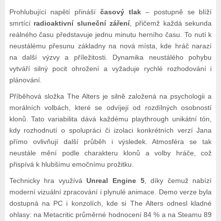
Prohlubující napětí přináší
časový tlak
– postupně se blíží
smrtící
radioaktivní sluneční záření
, přičemž každá sekunda
reálného času představuje jednu minutu herního času. To nutí k
neustálému přesunu základny na nová místa, kde hráč narazí
na další výzvy a příležitosti. Dynamika neustálého pohybu
vytváří silný pocit ohrožení a vyžaduje rychlé rozhodování i
plánování.
Příběhová složka The Alters je silně založená na psychologii a
morálních volbách, které se odvíjejí od rozdílných osobností
klonů. Tato variabilita dává každému playthrough unikátní tón,
kdy rozhodnutí o spolupráci či izolaci konkrétních verzí Jana
přímo ovlivňují další průběh i výsledek. Atmosféra se tak
neustále mění podle charakteru klonů a volby hráče, což
přispívá k hlubšímu emočnímu prožitku.
Technicky hra využívá
Unreal Engine 5
, díky čemuž nabízí
moderní vizuální zpracování i plynulé animace. Demo verze byla
dostupná na PC i konzolích, kde si The Alters odnesl kladné
ohlasy: na Metacritic průměrné hodnocení 84 % a na Steamu 89