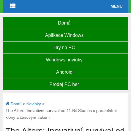
MENU
Domů
Aplikace Windows
Hry na PC
Windows novinky
Android
Prodej PC her
Domů
>
Novinky
>
The Alters: Inovativní survival od 11 Bit Studios s paralelními
klony a časovým tlakem
The Alters: Inovativní survival od