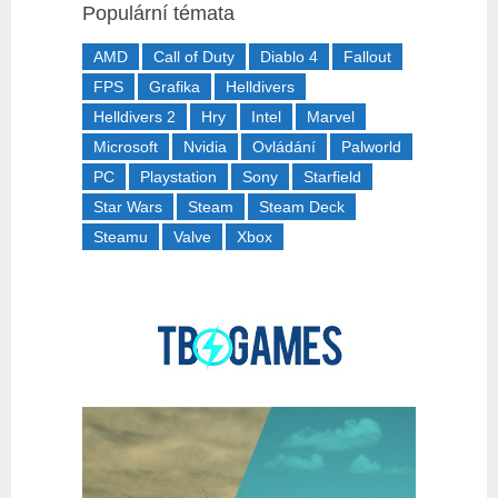
Populární témata
AMD
Call of Duty
Diablo 4
Fallout
FPS
Grafika
Helldivers
Helldivers 2
Hry
Intel
Marvel
Microsoft
Nvidia
Ovládání
Palworld
PC
Playstation
Sony
Starfield
Star Wars
Steam
Steam Deck
Steamu
Valve
Xbox