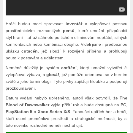
Hráči budou moci spravovat
inventář
a vylepšovat postavu
prostřednictvím rozmanitých
perků
, které umožní přizpůsobit
styl hraní – ať už sáhnete po tichém eliminování nepřátel, silných
konfrontacích nebo kombinaci obojího. Viděli jsme i předběžnou
ukázku
cutscén
, jež slouží k rozvíjení příběhu a prohlubují
pouto k postavám a událostem.
Neméně důležitý je systém
craftění
, který umožní vytvářet či
vylepšovat výbavu, a
glosář
, jež pomůže orientovat se v herním
světě a jeho terminologii. Tyto prvky zajišťují hloubku a podporují
prozkoumávání.
Datum vydání nebylo upřesněno, autoři však potvrdili, že
The
Blood of Dawnwalker
vyjde příští rok a bude dostupná na
PC
,
PlayStation 5
a
Xbox Series X/S
. Fanoušci upířích her a hráči,
kteří ocení proměnlivé prostředí a strategické možnosti, by si
tuto novinku rozhodně neměli nechat ujít.