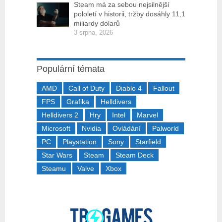
Steam má za sebou nejsilnější
pololetí v historii, tržby dosáhly 11,1
miliardy dolarů
3 srpna, 2026
Populární témata
AMD
Call of Duty
Diablo 4
Fallout
FPS
Grafika
Helldivers
Helldivers 2
Hry
Intel
Marvel
Microsoft
Nvidia
Ovládání
Palworld
PC
Playstation
Sony
Starfield
Star Wars
Steam
Steam Deck
Steamu
Valve
Xbox