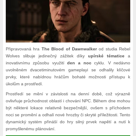
Připravovaná hra
The Blood of Dawnwalker
od studia Rebel
Wolves slibuje jedinečný zážitek díky
upírské tématice
a
inovativnímu způsobu využití
den a noc
cyklu. V nedávno
uvolněném dvacetiminutovém gameplayi se odhalily klíčové
prvky, které nabídnou hráčům bohaté možnosti přístupu k
úkolům a prostředí.
Prostředí se mění v závislosti na denní době, což výrazně
ovlivňuje průchodnost oblastí i chování NPC. Během dne mohou
být některé lokace relativně bezpečnější, ovšem s příchodem
noci se promění a odhalí nové hrozby či skryté příležitosti. Tento
dynamický systém přináší do hry silný prvek napětí a nutí k
promyšlenému plánování.