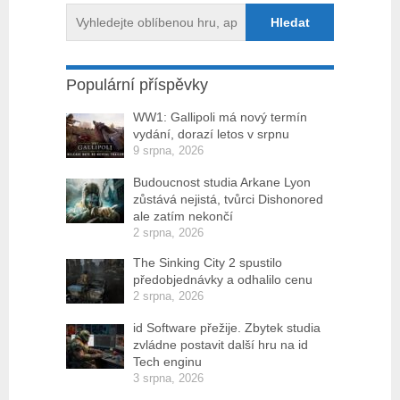
Populární příspěvky
WW1: Gallipoli má nový termín
vydání, dorazí letos v srpnu
9 srpna, 2026
Budoucnost studia Arkane Lyon
zůstává nejistá, tvůrci Dishonored
ale zatím nekončí
2 srpna, 2026
The Sinking City 2 spustilo
předobjednávky a odhalilo cenu
2 srpna, 2026
id Software přežije. Zbytek studia
zvládne postavit další hru na id
Tech enginu
3 srpna, 2026