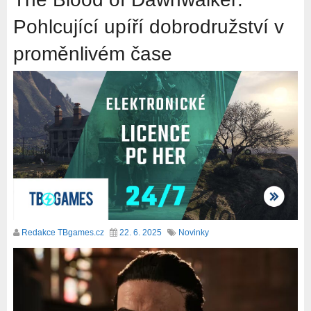
Pohlcující upíří dobrodružství v
proměnlivém čase
Redakce TBgames.cz
22. 6. 2025
Novinky