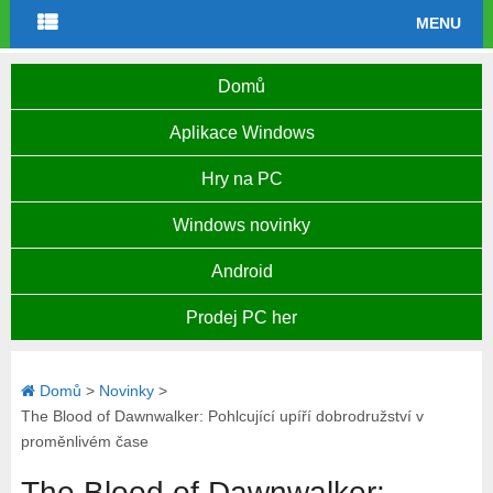
MENU
Domů
Aplikace Windows
Hry na PC
Windows novinky
Android
Prodej PC her
Domů
>
Novinky
>
The Blood of Dawnwalker: Pohlcující upíří dobrodružství v
proměnlivém čase
The Blood of Dawnwalker: