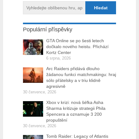
Populární příspěvky
GTA Online se po šesti letech
dočkalo nového heistu. Přichází
Kortz Center
6 srpna, 2026
Arc Raiders přidává dlouho
žádanou funkci matchmakingu: hraj
sólo přátelsky a v triu klidně
agresivně
30 července, 2026
Xbox v krizi: nová šéfka Asha
Sharma kritizuje strategii Phila
Spencera a oznamuje 3 200
propuštění
30 července, 2026
Tomb Raider: Legacy of Atlantis