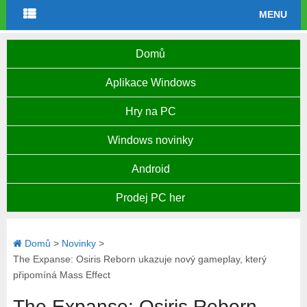
MENU
Domů
Aplikace Windows
Hry na PC
Windows novinky
Android
Prodej PC her
Domů
>
Novinky
>
The Expanse: Osiris Reborn ukazuje nový gameplay, který
připomíná Mass Effect
The Expanse: Osiris Reborn