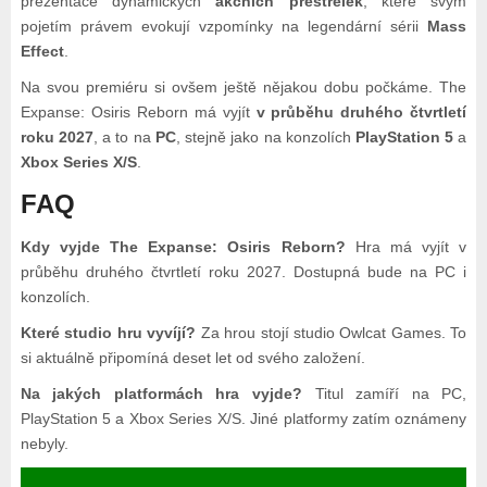
prezentace dynamických
akčních přestřelek
, které svým
pojetím právem evokují vzpomínky na legendární sérii
Mass
Effect
.
Na svou premiéru si ovšem ještě nějakou dobu počkáme. The
Expanse: Osiris Reborn má vyjít
v průběhu druhého čtvrtletí
roku 2027
, a to na
PC
, stejně jako na konzolích
PlayStation 5
a
Xbox Series X/S
.
FAQ
Kdy vyjde The Expanse: Osiris Reborn?
Hra má vyjít v
průběhu druhého čtvrtletí roku 2027. Dostupná bude na PC i
konzolích.
Které studio hru vyvíjí?
Za hrou stojí studio Owlcat Games. To
si aktuálně připomíná deset let od svého založení.
Na jakých platformách hra vyjde?
Titul zamíří na PC,
PlayStation 5 a Xbox Series X/S. Jiné platformy zatím oznámeny
nebyly.