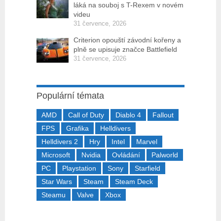
láká na souboj s T-Rexem v novém
videu
31 července, 2026
Criterion opouští závodní kořeny a
plně se upisuje značce Battlefield
31 července, 2026
Populární témata
AMD
Call of Duty
Diablo 4
Fallout
FPS
Grafika
Helldivers
Helldivers 2
Hry
Intel
Marvel
Microsoft
Nvidia
Ovládání
Palworld
PC
Playstation
Sony
Starfield
Star Wars
Steam
Steam Deck
Steamu
Valve
Xbox