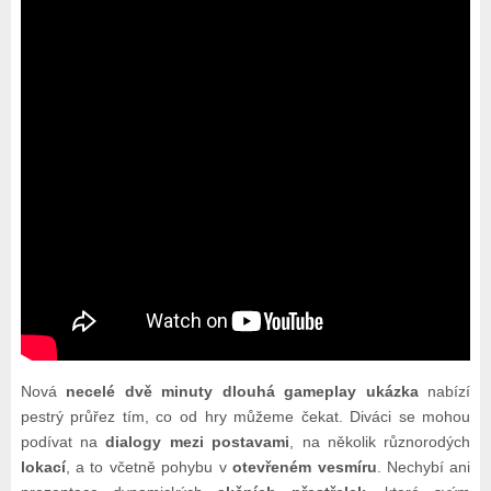
Nová
necelé dvě minuty dlouhá gameplay ukázka
nabízí
pestrý průřez tím, co od hry můžeme čekat. Diváci se mohou
podívat na
dialogy mezi postavami
, na několik různorodých
lokací
, a to včetně pohybu v
otevřeném vesmíru
. Nechybí ani