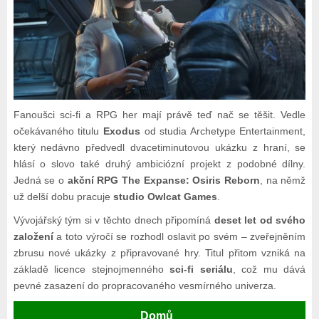
Fanoušci sci-fi a RPG her mají právě teď nač se těšit. Vedle
očekávaného titulu
Exodus
od studia Archetype Entertainment,
který nedávno předvedl dvacetiminutovou ukázku z hraní, se
hlásí o slovo také druhý ambiciózní projekt z podobné dílny.
Jedná se o
akční RPG The Expanse: Osiris Reborn
, na němž
už delší dobu pracuje
studio Owlcat Games
.
Vývojářský tým si v těchto dnech připomíná
deset let od svého
založení
a toto výročí se rozhodl oslavit po svém – zveřejněním
zbrusu nové ukázky z připravované hry. Titul přitom vzniká na
základě licence stejnojmenného
sci-fi seriálu
, což mu dává
pevné zasazení do propracovaného vesmírného univerza.
Domů