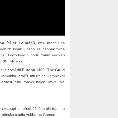
orující až 12 hráčů
, kteří mohou na
odních koalicí, nebo se naopak tvrdě
sti konzolových portů zatím vývojáři
C (Windows)
.
jíž první díl
Europa 1400: The Guild
 komunitu hráčů milujících komplexní
itost tuto tradici nejen oživit, ale
ra vstoupí do předběžného přístupu na
 brněnské studio Ashborne Games.