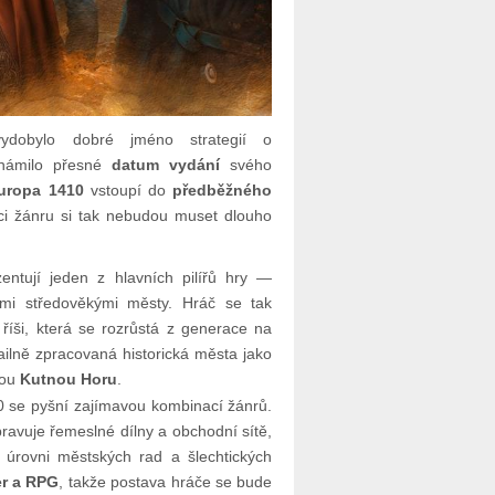
ydobylo dobré jméno strategií o
námilo přesné
datum vydání
svého
uropa 1410
vstoupí do
předběžného
ci žánru si tak nebudou muset dlouho
ntují jeden z hlavních pilířů hry —
mi středověkými městy. Hráč se tak
 říši, která se rozrůstá z generace na
ailně zpracovaná historická města jako
kou
Kutnou Horu
.
0 se pyšní zajímavou kombinací žánrů.
pravuje řemeslné dílny a obchodní sítě,
úrovni městských rad a šlechtických
er a RPG
, takže postava hráče se bude