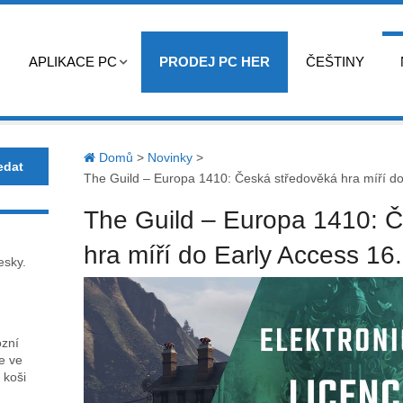
APLIKACE PC
PRODEJ PC HER
ČEŠTINY
Domů
>
Novinky
>
The Guild – Europa 1410: Česká středověká hra míří do
The Guild – Europa 1410: 
hra míří do Early Access 16
esky.
ózní
ce ve
 koši