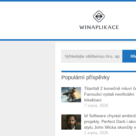
Populární příspěvky
Titanfall 2 konečně mluví č
Fanoušci vydali neoficiální
lokalizaci
7 srpna, 2026
Id Software chystal ambici
projekty. Perfect Dark i ak
stylu John Wicka skončily v
1 srpna, 2026