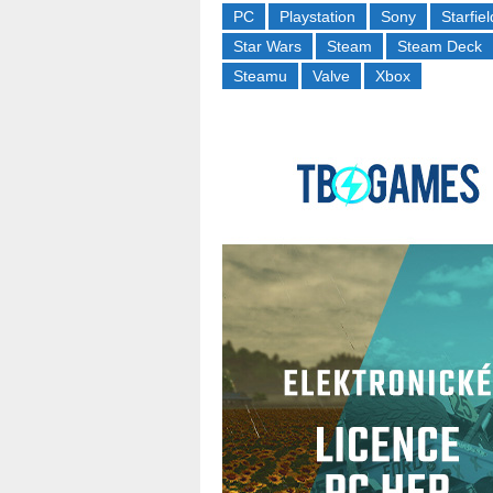
PC
Playstation
Sony
Starfiel
Star Wars
Steam
Steam Deck
Steamu
Valve
Xbox