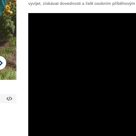
vyvíjet, získávat dovednosti a čelit osobním příběhovým