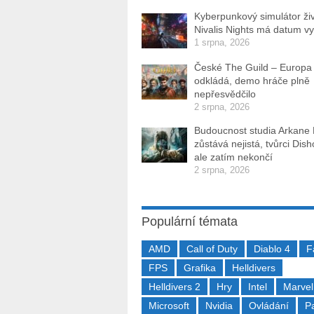
Kyberpunkový simulátor ži
Nivalis Nights má datum v
1 srpna, 2026
České The Guild – Europa
odkládá, demo hráče plně
nepřesvědčilo
2 srpna, 2026
Budoucnost studia Arkane
zůstává nejistá, tvůrci Dis
ale zatím nekončí
2 srpna, 2026
Populární témata
AMD
Call of Duty
Diablo 4
F
FPS
Grafika
Helldivers
Helldivers 2
Hry
Intel
Marvel
Microsoft
Nvidia
Ovládání
P