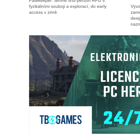
Fatekeeper: temné first-person RPG s
fyzikálními souboji a explorací, do early
Vývo
access v zimě.
zamě
desi
nazn