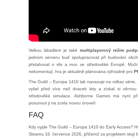
Velkou lákadlem je také
multiplayerový režim podp
jednom serveru buď spolupracovat při budování obch
přetahovat o vliv a moc ve středověké Evropě. Možno
nekomentují, hra je aktuálně plánována výhradně pro
P
The Guild – Europa 1410 tak navazuje na odkaz série, je
vyšel před více než dvaceti lety a získal si věrnou
středověké simulace. Ashborne Games má nyní přílež
posunout ji na zcela novou úroveň.
FAQ
Kdy vyjde The Guild – Europa 1410 do Early Access? H
Steamu 16. července 2026, přičemž za projektem stojí