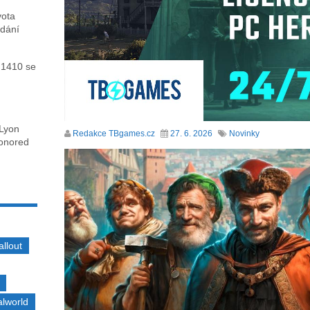
vota
ydání
 1410 se
 Lyon
Redakce TBgames.cz
27. 6. 2026
Novinky
honored
allout
alworld