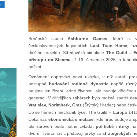
d
Brněnské studio
Ashborne Games
, které si v
československých legionářích
Last Train Home
, oz
dalšího projektu. Středověká simulace
The Guild – E
přístupu na Steamu
již 16. července 2026, a fanouš
počkat.
Oznámení doprovází nová ukázka, v níž autoři preze
postupné
budování rodinné dynastie
napříč různý
neujme jen řízení jedné živnosti, ale buduje dědičnou
generaci. V dřívějších záběrech bylo možné spatřit det
Vratislav, Norimberk, Graz
(Štýrský Hradec) nebo čes
Co se herních mechanik týče, The Guild – Europa 141
Čeká nás
ekonomická simulace
, kde hráč buduje a s
ale zároveň bude nutné zvládat
politické intriky
na 
dvorů. Tvůrci navíc přidávají prvky ze
strategických h