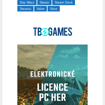
Star Wars
Steam
Steam Deck
Steamu
Valve
Xbox