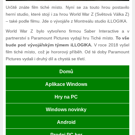
Určitě znáte film tiché místo. Nyní se za touto hrou postavilo
herní studio, které stojí i za hrou World War Z (Světová Válka Z)
– také podle filmu. Jde o vývojáře z Montreálu studio iLLOGIKA.
World War Z bylo vytvořeno firmou Saber Interactive a v
partnerství s Paramount Pictures vydají hru Tiché místo.
To vše
bude pod vývojářským týmem iLLOGIKA.
V roce 2018 vyšel
film tiché místo, což je hororový příběh. Od té doby Paramount
Pictures vydali i druhý díl a chystá se třetí.
Domů
Aplikace Windows
Hry na PC
Windows novinky
Android
Prodej PC her