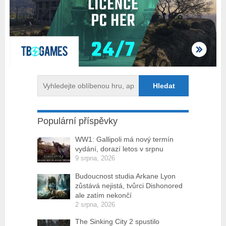
Populární příspěvky
WW1: Gallipoli má nový termín
vydání, dorazí letos v srpnu
9 srpna, 2026
Budoucnost studia Arkane Lyon
zůstává nejistá, tvůrci Dishonored
ale zatím nekončí
2 srpna, 2026
The Sinking City 2 spustilo