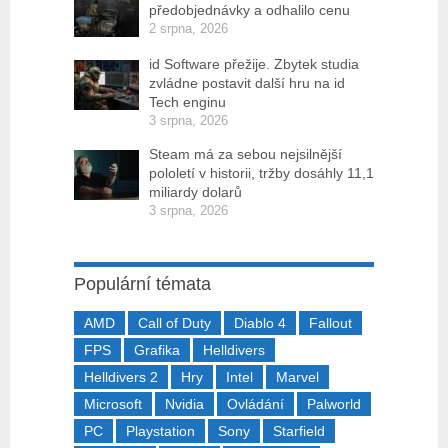
předobjednávky a odhalilo cenu
2 srpna, 2026
id Software přežije. Zbytek studia
zvládne postavit další hru na id
Tech enginu
3 srpna, 2026
Steam má za sebou nejsilnější
pololetí v historii, tržby dosáhly 11,1
miliardy dolarů
3 srpna, 2026
Populární témata
AMD
Call of Duty
Diablo 4
Fallout
FPS
Grafika
Helldivers
Helldivers 2
Hry
Intel
Marvel
Microsoft
Nvidia
Ovládání
Palworld
PC
Playstation
Sony
Starfield