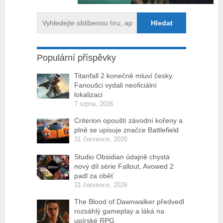
Populární příspěvky
Titanfall 2 konečně mluví česky.
Fanoušci vydali neoficiální
lokalizaci
7 srpna, 2026
Criterion opouští závodní kořeny a
plně se upisuje značce Battlefield
31 července, 2026
Studio Obsidian údajně chystá
nový díl série Fallout, Avowed 2
padl za oběť
31 července, 2026
The Blood of Dawnwalker předvedl
rozsáhlý gameplay a láká na
upírské RPG