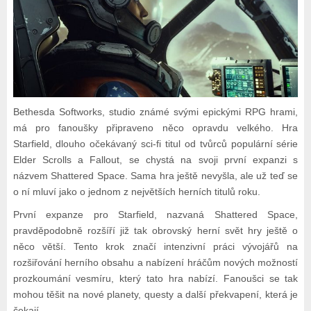
Bethesda Softworks, studio známé svými epickými RPG hrami,
má pro fanoušky připraveno něco opravdu velkého. Hra
Starfield, dlouho očekávaný sci-fi titul od tvůrců populární série
Elder Scrolls a Fallout, se chystá na svoji první expanzi s
názvem Shattered Space. Sama hra ještě nevyšla, ale už teď se
o ní mluví jako o jednom z největších herních titulů roku.
První expanze pro Starfield, nazvaná Shattered Space,
pravděpodobně rozšíří již tak obrovský herní svět hry ještě o
něco větší. Tento krok značí intenzivní práci vývojářů na
rozšiřování herního obsahu a nabízení hráčům nových možností
prozkoumání vesmíru, který tato hra nabízí. Fanoušci se tak
mohou těšit na nové planety, questy a další překvapení, která je
čekají.