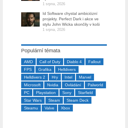
1 srpna, 2026
Id Software chystal ambiciózní
projekty. Perfect Dark i akce ve
stylu John Wicka skončily v koši
1 srpna, 2026
Populární témata
AMD
Call of Duty
Diablo 4
Fallout
FPS
Grafika
Helldivers
Helldivers 2
Hry
Intel
Marvel
Microsoft
Nvidia
Ovládání
Palworld
PC
Playstation
Sony
Starfield
Star Wars
Steam
Steam Deck
Steamu
Valve
Xbox