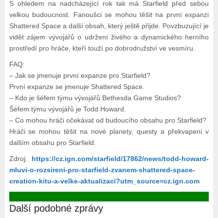
S ohledem na nadcházející rok tak má Starfield před sebou
velkou budoucnost. Fanoušci se mohou těšit na první expanzi
Shattered Space a další obsah, který ještě přijde. Povzbuzující je
vidět zájem vývojářů o udržení živého a dynamického herního
prostředí pro hráče, kteří touží po dobrodružství ve vesmíru.
FAQ:
– Jak se jmenuje první expanze pro Starfield?
První expanze se jmenuje Shattered Space.
– Kdo je šéfem týmu vývojářů Bethesda Game Studios?
Šéfem týmu vývojářů je Todd Howard.
– Co mohou hráči očekávat od budoucího obsahu pro Starfield?
Hráči se mohou těšit na nové planety, questy a překvapení v
dalším obsahu pro Starfield.
Zdroj:
https://cz.ign.com/starfield/17862/news/todd-howard-
mluvi-o-rozsireni-pro-starfield-zvanem-shattered-space-
creation-kitu-a-velke-aktualizaci?utm_source=cz.ign.com
Další podobné zprávy