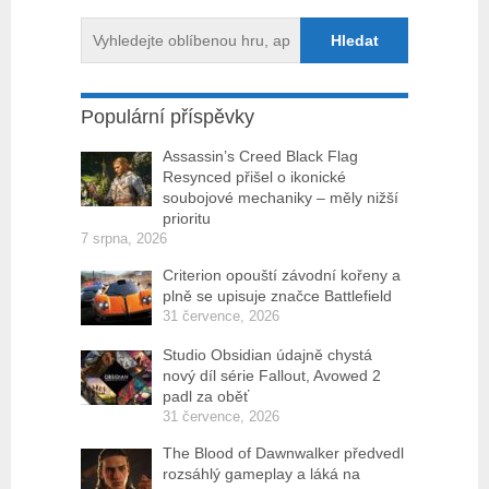
Populární příspěvky
Assassin’s Creed Black Flag
Resynced přišel o ikonické
soubojové mechaniky – měly nižší
prioritu
7 srpna, 2026
Criterion opouští závodní kořeny a
plně se upisuje značce Battlefield
31 července, 2026
Studio Obsidian údajně chystá
nový díl série Fallout, Avowed 2
padl za oběť
31 července, 2026
The Blood of Dawnwalker předvedl
rozsáhlý gameplay a láká na