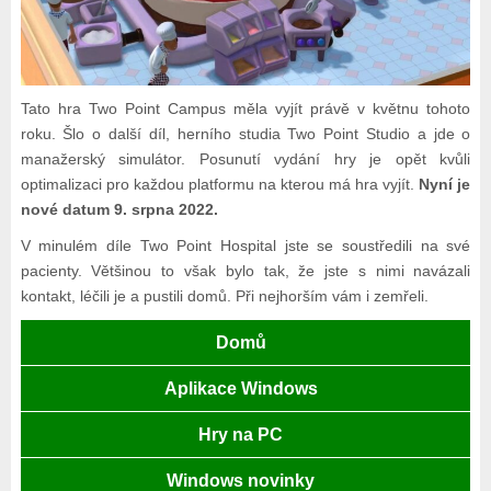
Tato hra Two Point Campus měla vyjít právě v květnu tohoto
roku. Šlo o další díl, herního studia Two Point Studio a jde o
manažerský simulátor. Posunutí vydání hry je opět kvůli
optimalizaci pro každou platformu na kterou má hra vyjít.
Nyní je
nové datum 9. srpna 2022.
V minulém díle Two Point Hospital jste se soustředili na své
pacienty. Většinou to však bylo tak, že jste s nimi navázali
kontakt, léčili je a pustili domů. Při nejhorším vám i zemřeli.
Domů
Aplikace Windows
Hry na PC
Windows novinky