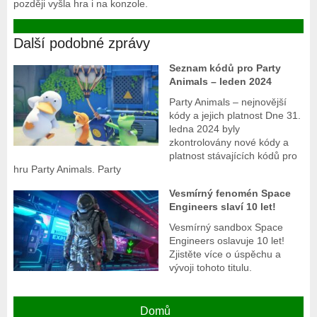
později vyšla hra i na konzole.
Další podobné zprávy
Seznam kódů pro Party
Animals – leden 2024
Party Animals – nejnovější
kódy a jejich platnost Dne 31.
ledna 2024 byly
zkontrolovány nové kódy a
platnost stávajících kódů pro
hru Party Animals. Party
Vesmírný fenomén Space
Engineers slaví 10 let!
Vesmírný sandbox Space
Engineers oslavuje 10 let!
Zjistěte více o úspěchu a
vývoji tohoto titulu.
Domů