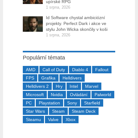
upírské RPG
1 srpna, 2026
Id Software chystal ambiciózní
projekty. Perfect Dark i akce ve
stylu John Wicka skončily v koši
1 srpna, 2026
Populární témata
AMD
Call of Duty
Diablo 4
Fallout
FPS
Grafika
Helldivers
Helldivers 2
Hry
Intel
Marvel
Microsoft
Nvidia
Ovládání
Palworld
PC
Playstation
Sony
Starfield
Star Wars
Steam
Steam Deck
Steamu
Valve
Xbox