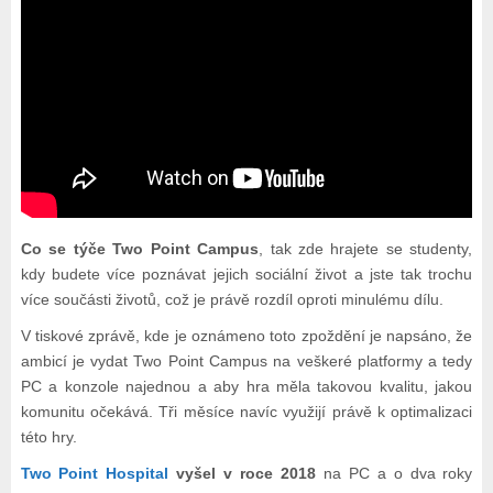
Co se týče Two Point Campus
, tak zde hrajete se studenty,
kdy budete více poznávat jejich sociální život a jste tak trochu
více součásti životů, což je právě rozdíl oproti minulému dílu.
V tiskové zprávě, kde je oznámeno toto zpoždění je napsáno, že
ambicí je vydat Two Point Campus na veškeré platformy a tedy
PC a konzole najednou a aby hra měla takovou kvalitu, jakou
komunitu očekává. Tři měsíce navíc využijí právě k optimalizaci
této hry.
Two Point Hospital
vyšel v roce 2018
na PC a o dva roky