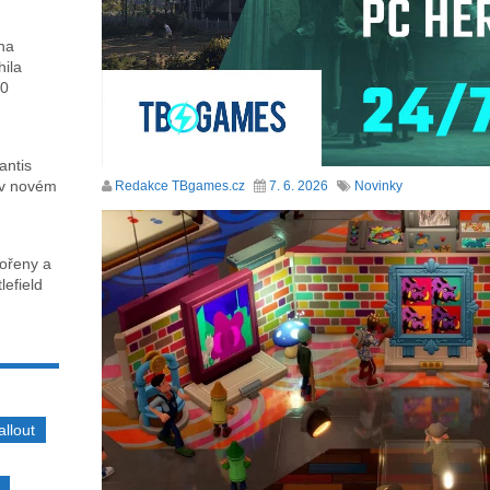
ha
hila
00
antis
 v novém
Redakce TBgames.cz
7. 6. 2026
Novinky
kořeny a
lefield
allout