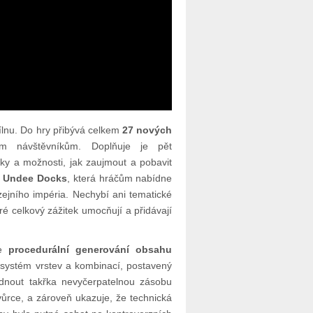
ílnu. Do hry přibývá celkem
27 nových
ým návštěvníkům. Doplňuje je pět
iky a možnosti, jak zaujmout a pobavit
á
Undee Docks
, která hráčům nabídne
zejního impéria. Nechybí ani tematické
é celkový zážitek umocňují a přidávají
že
procedurální generování obsahu
 systém vrstev a kombinací, postavený
dnout takřka nevyčerpatelnou zásobu
tvůrce, a zároveň ukazuje, že technická