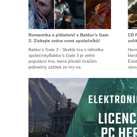
Romantika a přátelství v Baldur’s Gate
CD P
3: Získejte srdce osmi společníků!
urči
Baldur's Gate 3 - Skvělá hra s několika
Hern
společníkyBaldur's Gate 3 je velmi
kter
populární hra, která přináší hráčům
Exist
jedinečný zážitek ze hry na
vývo