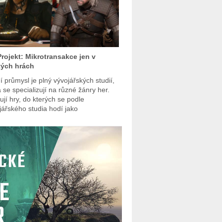
rojekt: Mikrotransakce jen v
tých hrách
í průmysl je plný vývojářských studií,
á se specializují na různé žánry her.
ují hry, do kterých se podle
jářského studia hodí jako