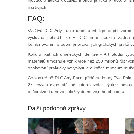
inovace a lidská kreativita mohou jít ruku v ruce, ani
nástrojích.
FAQ:
Využívá DLC Arty-Facts umělou inteligenci při tvorb
výslovně potvrdil, že v DLC není použita žádná ge
kombinováním předem připravených grafických prvků vyt
Kolik unikátních uměleckých děl lze v Art Studiu vytvo
materiálů umožňuje vznik více než 250 milionů různých
opakování prakticky nevyskytuje a každé muzeum může mí
Co konkrétně DLC Arty-Facts přidává do hry Two Point 
27 nových exponátů, pět interaktivních výstav, nov
občerstvení a nové položky do muzejního obchodu.
Další podobné zprávy