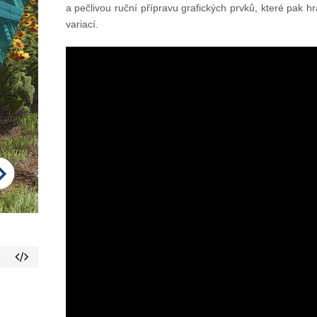
a pečlivou ruční přípravu grafických prvků, které pak
variací.