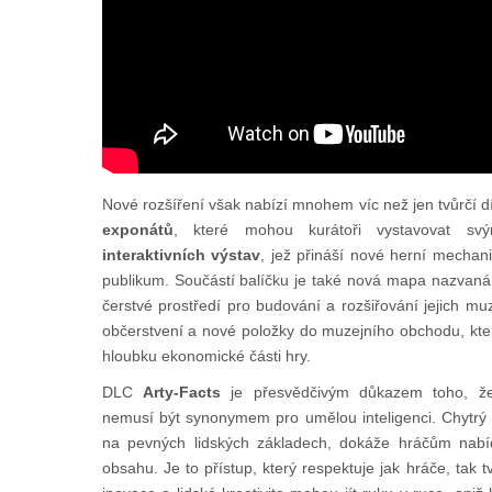
Nové rozšíření však nabízí mnohem víc než jen tvůrčí d
exponátů
, které mohou kurátoři vystavovat sv
interaktivních výstav
, jež přináší nové herní mechan
publikum. Součástí balíčku je také nová mapa nazvan
čerstvé prostředí pro budování a rozšiřování jejich mu
občerstvení a nové položky do muzejního obchodu, kter
hloubku ekonomické části hry.
DLC
Arty-Facts
je přesvědčivým důkazem toho, 
nemusí být synonymem pro umělou inteligenci. Chytrý
na pevných lidských základech, dokáže hráčům nabí
obsahu. Je to přístup, který respektuje jak hráče, tak 