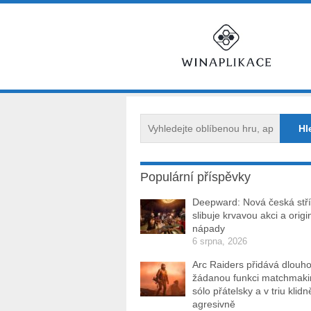
Populární příspěvky
Deepward: Nová česká stří
slibuje krvavou akci a origi
nápady
6 srpna, 2026
Arc Raiders přidává dlouh
žádanou funkci matchmakin
sólo přátelsky a v triu klidn
agresivně