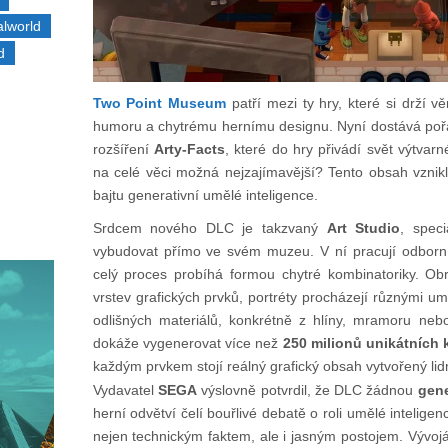
alworld
d
Two Point Museum
patří mezi ty hry, které si drží 
humoru a chytrému hernímu designu. Nyní dostává po
rozšíření
Arty-Facts
, které do hry přivádí svět výtvar
na celé věci možná nejzajímavější? Tento obsah vznikl 
bajtu generativní umělé inteligence.
Srdcem nového DLC je takzvaný
Art Studio
, speci
vybudovat přímo ve svém muzeu. V ní pracují odborní
celý proces probíhá formou chytré kombinatoriky. Ob
vrstev grafických prvků, portréty procházejí různými um
odlišných materiálů, konkrétně z hlíny, mramoru neb
dokáže vygenerovat více než
250 milionů unikátních
každým prvkem stojí reálný grafický obsah vytvořený lid
Vydavatel
SEGA
výslovně potvrdil, že DLC žádnou
gene
herní odvětví čelí bouřlivé debatě o roli umělé inteligen
nejen technickým faktem, ale i jasným postojem. Vývojáři