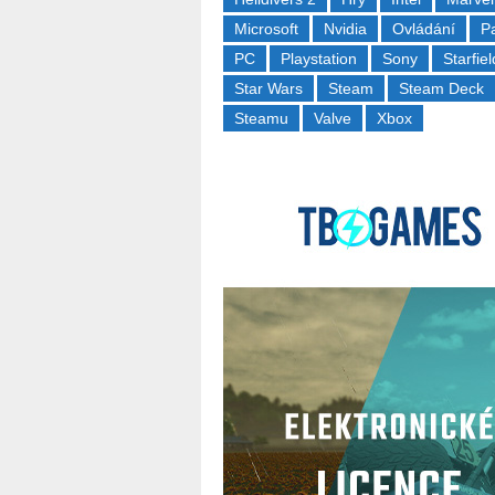
Microsoft
Nvidia
Ovládání
P
PC
Playstation
Sony
Starfiel
Star Wars
Steam
Steam Deck
Steamu
Valve
Xbox