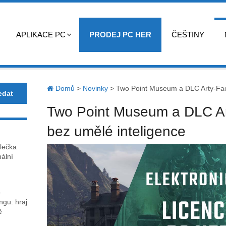
APLIKACE PC
PRODEJ PC HER
ČEŠTINY
Domů
>
Novinky
>
Two Point Museum a DLC Arty-Facts
Two Point Museum a DLC Arty
bez umělé inteligence
lečka
nální
o
gu: hraj
ě