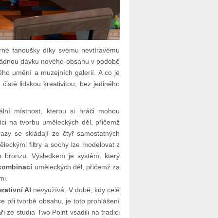
věrné fanoušky díky svému nevtíravému
řádnou dávku nového obsahu v podobě
ného umění a muzejních galerií. A co je
čistě lidskou kreativitou, bez jediného
ální místnost, kterou si hráči mohou
ci na tvorbu uměleckých děl, přičemž
razy se skládají ze čtyř samostatných
ěleckými filtry a sochy lze modelovat z
o bronzu. Výsledkem je systém, který
 kombinací
uměleckých děl, přičemž za
mi.
rativní AI
nevyužívá. V době, kdy celé
ce při tvorbě obsahu, je toto prohlášení
 ze studia Two Point vsadili na tradici