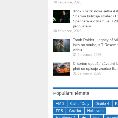
30 července, 2026
Xbox v krizi: nová šéfka As
Sharma kritizuje strategii P
Spencera a oznamuje 3 2
propuštění
30 července, 2026
Tomb Raider: Legacy of Atl
láká na souboj s T-Rexem
videu
31 července, 2026
Criterion opouští závodní 
plně se upisuje značce Batt
31 července, 2026
Populární témata
AMD
Call of Duty
Diablo 4
F
FPS
Grafika
Helldivers
Helldivers 2
Hry
Intel
Marvel