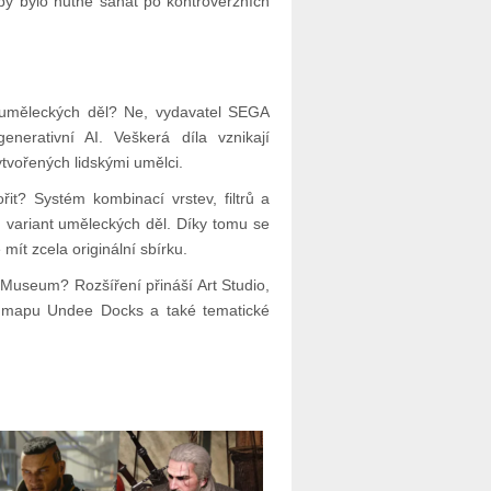
ž by bylo nutné sahat po kontroverzních
ě uměleckých děl? Ne, vydavatel SEGA
nerativní AI. Veškerá díla vznikají
vořených lidskými umělci.
řit? Systém kombinací vrstev, filtrů a
 variant uměleckých děl. Díky tomu se
t zcela originální sbírku.
Museum? Rozšíření přináší Art Studio,
ou mapu Undee Docks a také tematické