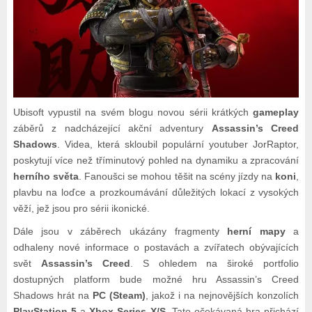
Ubisoft vypustil na svém blogu novou sérii krátkých
gameplay
záběrů z nadcházející akční adventury
Assassin’s Creed
Shadows
. Videa, která skloubil populární youtuber JorRaptor,
poskytují více než tříminutový pohled na dynamiku a zpracování
herního světa
. Fanoušci se mohou těšit na scény jízdy na
koni
,
plavbu na loďce a prozkoumávání důležitých lokací z vysokých
věží, jež jsou pro sérii ikonické.
Dále jsou v záběrech ukázány fragmenty
herní mapy
a
odhaleny nové informace o postavách a zvířatech obývajících
svět
Assassin’s Creed
. S ohledem na široké portfolio
dostupných platform bude možné hru Assassin’s Creed
Shadows hrát na
PC (Steam)
, jakož i na nejnovějších konzolích
PlayStation 5
a
Xbox Series X/S
. Tato očekávaná hra přichází