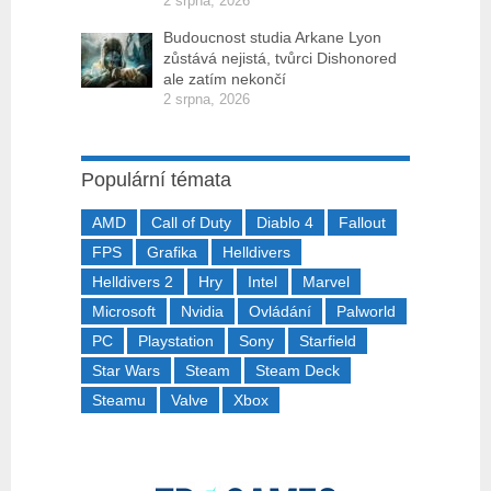
2 srpna, 2026
Budoucnost studia Arkane Lyon
zůstává nejistá, tvůrci Dishonored
ale zatím nekončí
2 srpna, 2026
Populární témata
AMD
Call of Duty
Diablo 4
Fallout
FPS
Grafika
Helldivers
Helldivers 2
Hry
Intel
Marvel
Microsoft
Nvidia
Ovládání
Palworld
PC
Playstation
Sony
Starfield
Star Wars
Steam
Steam Deck
Steamu
Valve
Xbox