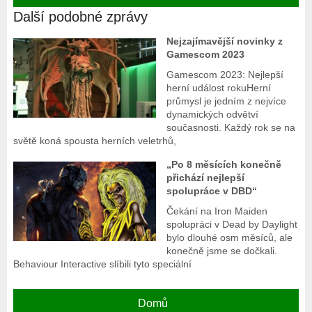
Další podobné zprávy
Nejzajímavější novinky z
Gamescom 2023
Gamescom 2023: Nejlepší
herní událost rokuHerní
průmysl je jedním z nejvíce
dynamických odvětví
současnosti. Každý rok se na
světě koná spousta herních veletrhů,
„Po 8 měsících konečně
přichází nejlepší
spolupráce v DBD“
Čekání na Iron Maiden
spolupráci v Dead by Daylight
bylo dlouhé osm měsíců, ale
konečně jsme se dočkali.
Behaviour Interactive slíbili tyto speciální
Domů