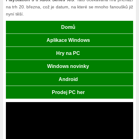
na trh 20. března, což je datum, na které se mnoho fanoušků již
nyní těší.
Domů
Aplikace Windows
Hry na PC
Windows novinky
Android
Prodej PC her