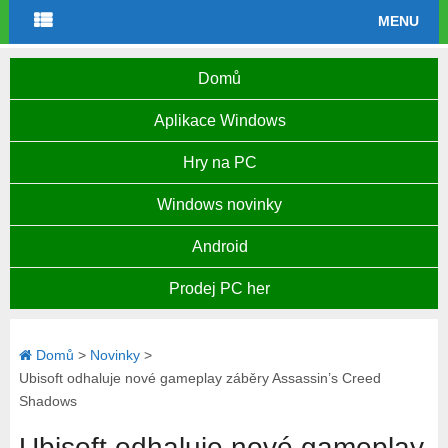
MENU
Domů
Aplikace Windows
Hry na PC
Windows novinky
Android
Prodej PC her
Domů
>
Novinky
>
Ubisoft odhaluje nové gameplay záběry Assassin’s Creed
Shadows
Ubisoft odhaluje nové gameplay