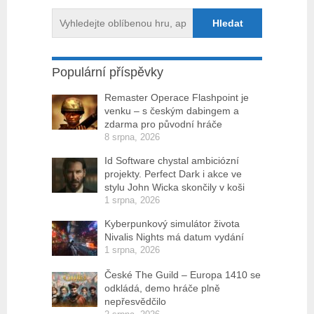
Populární příspěvky
Remaster Operace Flashpoint je
venku – s českým dabingem a
zdarma pro původní hráče
8 srpna, 2026
Id Software chystal ambiciózní
projekty. Perfect Dark i akce ve
stylu John Wicka skončily v koši
1 srpna, 2026
Kyberpunkový simulátor života
Nivalis Nights má datum vydání
1 srpna, 2026
České The Guild – Europa 1410 se
odkládá, demo hráče plně
nepřesvědčilo