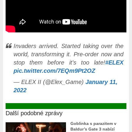
Invaders arrived. Started taking over the
world, transforming it. Pre-order now and
stop them before it's too late!
#ELEX
pic.twitter.com/7EQm9Pt2OZ
— ELEX II (@Elex_Game)
January 11,
2022
Další podobné zprávy
Goblinka s parazitem v
Baldur’s Gate 3 nabízí