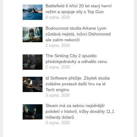
Battlefield 6 křísí 20 let starý herní
režim a spojuje síly s Top Gun
9 srpna, 2026
Budoucnost studia Arkane Lyon
zůstává nejistá, tvůrci Dishonored
ale zatím nekončí
2 srpna, 2026
The Sinking City 2 spustilo
předobjednávky a odhalilo cenu
2 srpna, 2026
id Software přežije. Zbytek studia
zvládne postavit další hru na id
Tech enginu
3 srpna, 2026
Steam má za sebou nejsilnější
pololetí v historii, tržby dosáhly 11,1
miliardy dolarů
3 srpna, 2026