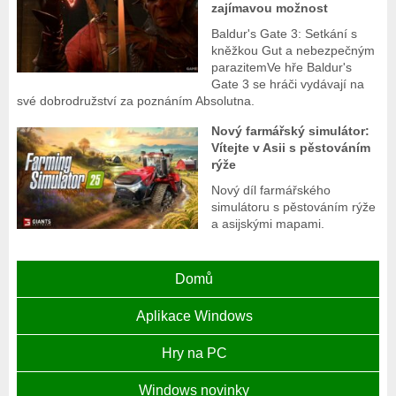
zajímavou možnost
Baldur's Gate 3: Setkání s
kněžkou Gut a nebezpečným
parazitemVe hře Baldur's
Gate 3 se hráči vydávají na
své dobrodružství za poznáním Absolutna.
Nový farmářský simulátor:
Vítejte v Asii s pěstováním
rýže
Nový díl farmářského
simulátoru s pěstováním rýže
a asijskými mapami.
Domů
Aplikace Windows
Hry na PC
Windows novinky