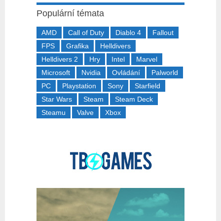
Populární témata
AMD
Call of Duty
Diablo 4
Fallout
FPS
Grafika
Helldivers
Helldivers 2
Hry
Intel
Marvel
Microsoft
Nvidia
Ovládání
Palworld
PC
Playstation
Sony
Starfield
Star Wars
Steam
Steam Deck
Steamu
Valve
Xbox