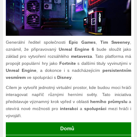
Generální ředitel společnosti
Epic Games
,
Tim Sweeney
,
oznámil, že připravovaný
Unreal Engine 6
bude sloužit jako
základ pro vytvoření rozsáhlého
metaverza
. Tato platforma má
propojit populární hry jako
Fortnite
s dalšími tituly vyvinutými v
Unreal Engine
, a dokonce i s nadcházejícím
persistentním
vesmírem
ve spolupráci s
Disney
.
Cílem je vytvořit jednotný virtuální prostor, kde budou moci hráči
interagovat napříč různými herními světy. Tato iniciativa
představuje významný krok vpřed v oblasti
herního průmyslu
a
otevírá nové možnosti pro
interakci
a
spolupráci
mezi hráči i
vývojáři.
Domů