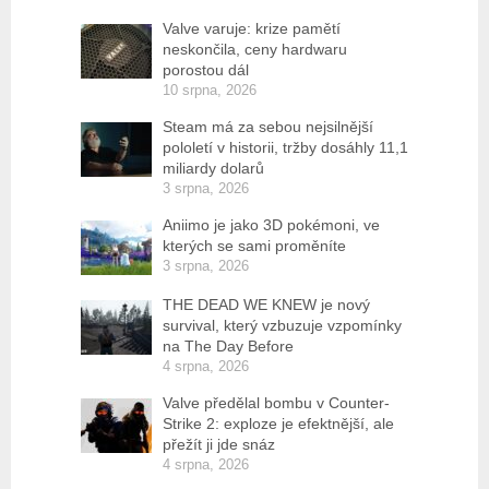
Valve varuje: krize pamětí
neskončila, ceny hardwaru
porostou dál
10 srpna, 2026
Steam má za sebou nejsilnější
pololetí v historii, tržby dosáhly 11,1
miliardy dolarů
3 srpna, 2026
Aniimo je jako 3D pokémoni, ve
kterých se sami proměníte
3 srpna, 2026
THE DEAD WE KNEW je nový
survival, který vzbuzuje vzpomínky
na The Day Before
4 srpna, 2026
Valve předělal bombu v Counter-
Strike 2: exploze je efektnější, ale
přežít ji jde snáz
4 srpna, 2026