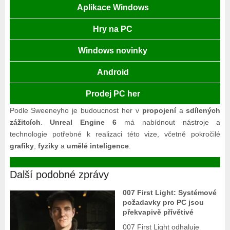
Aplikace Windows
Hry na PC
Windows novinky
Android
Prodej PC her
Podle Sweeneyho je budoucnost her v
propojení
a
sdílených
zážitcích
.
Unreal Engine 6
má nabídnout nástroje a
technologie potřebné k realizaci této vize, včetně pokročilé
grafiky
,
fyziky
a
umělé inteligence
.
Další podobné zprávy
007 First Light: Systémové
požadavky pro PC jsou
překvapivě přívětivé
007 First Light odhaluje