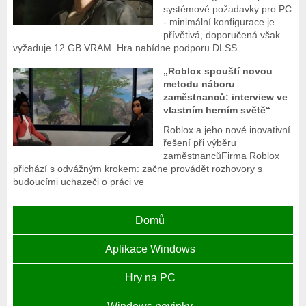
systémové požadavky pro PC
- minimální konfigurace je
přívětivá, doporučená však
vyžaduje 12 GB VRAM. Hra nabídne podporu DLSS
„Roblox spouští novou
metodu náboru
zaměstnanců: interview ve
vlastním herním světě“
Roblox a jeho nové inovativní
řešení při výběru
zaměstnancůFirma Roblox
přichází s odvážným krokem: začne provádět rozhovory s
budoucími uchazeči o práci ve
Domů
Aplikace Windows
Hry na PC