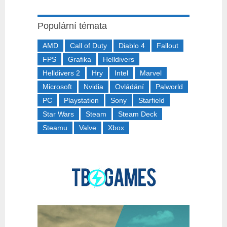
Populární témata
AMD
Call of Duty
Diablo 4
Fallout
FPS
Grafika
Helldivers
Helldivers 2
Hry
Intel
Marvel
Microsoft
Nvidia
Ovládání
Palworld
PC
Playstation
Sony
Starfield
Star Wars
Steam
Steam Deck
Steamu
Valve
Xbox