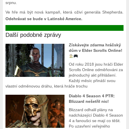
srpnu.
Ve hře má být nová kampaň, která oživí generála Shepherda.
Odehrávat se bude v Latinské Americe.
Další podobné zprávy
Získávejte zdarma hráčský
dům v Elder Scrolls Online!
Od roku 2018 jsou hráči Elder
Scrolls Online odměňováni za
jednoduchý akt přihlášení.
Každý měsíc přináší svou
vlastní odměnovou dráhu, která hráče trochu
Diablo 4 Season 4 PTR:
Blizzard nešetřil nic!
Blizzard odhalil plány na
nadcházející Diablo 4 Season
4 a fanoušci se mají co těšit.
Po uzavření veřejného