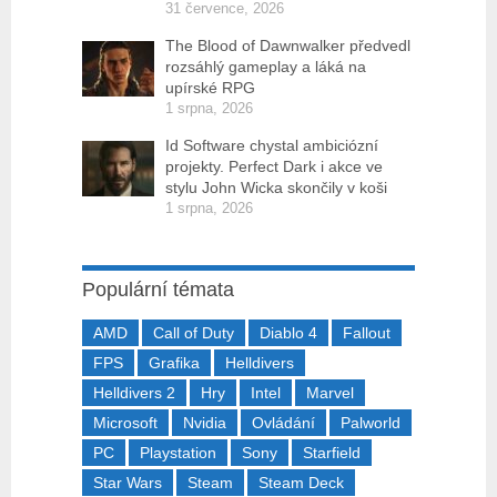
31 července, 2026
The Blood of Dawnwalker předvedl
rozsáhlý gameplay a láká na
upírské RPG
1 srpna, 2026
Id Software chystal ambiciózní
projekty. Perfect Dark i akce ve
stylu John Wicka skončily v koši
1 srpna, 2026
Populární témata
AMD
Call of Duty
Diablo 4
Fallout
FPS
Grafika
Helldivers
Helldivers 2
Hry
Intel
Marvel
Microsoft
Nvidia
Ovládání
Palworld
PC
Playstation
Sony
Starfield
Star Wars
Steam
Steam Deck