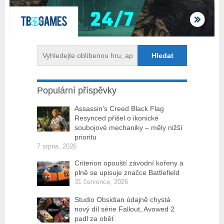
Populární příspěvky
Assassin’s Creed Black Flag
Resynced přišel o ikonické
soubojové mechaniky – měly nižší
prioritu
7 srpna, 2026
Criterion opouští závodní kořeny a
plně se upisuje značce Battlefield
31 července, 2026
Studio Obsidian údajně chystá
nový díl série Fallout, Avowed 2
padl za oběť