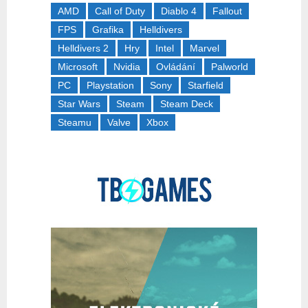
AMD
Call of Duty
Diablo 4
Fallout
FPS
Grafika
Helldivers
Helldivers 2
Hry
Intel
Marvel
Microsoft
Nvidia
Ovládání
Palworld
PC
Playstation
Sony
Starfield
Star Wars
Steam
Steam Deck
Steamu
Valve
Xbox