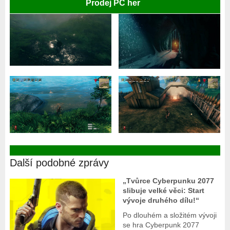
Prodej PC her
Další podobné zprávy
„Tvůrce Cyberpunku 2077
slibuje velké věci: Start
vývoje druhého dílu!“
Po dlouhém a složitém vývoji
se hra Cyberpunk 2077