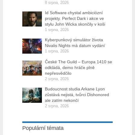
8 srpna, 2026
Id Software chystal ambiciózní
projekty. Perfect Dark i akce ve
stylu John Wicka skončily v koši
1 srpna, 2026
Kyberpunkový simulátor života
Nivalis Nights má datum vydání
1 srpna, 2026
České The Guild – Europa 1410 se
odkládá, demo hráče plně
nepřesvědčilo
2 srpna, 2026
Budoucnost studia Arkane Lyon
zůstává nejistá, tvůrci Dishonored
ale zatím nekončí
2 srpna, 2026
Populární témata