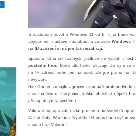
d
S nástupem nového Windows 11 od 5. října bude Valo
abyste měli nastaven Safeboot a zároveň
Windows TPM
na ID zařízení si už jen tak nezahrají.
Spousta lidí si tak rozmyslí, jestli se jim vyplatí v tě
poslední hrou
, která tuto funkci aktivuje. Již nyní se
na IP adresu nebo jen na účet, ale jde přímo na ID z
nevytvoří.
Riot Games zahájilo agresivní kampaň proti podvodní
cheat software, který sice trošku obtěžuje nějaké hrá
přístup do jádra systému.
Valorant má opravdu nízké procento podvodníků oproti 
Call of Duty: Warzone. Nyní Riot Games bude vyžadova
chcete hrát Valorant.