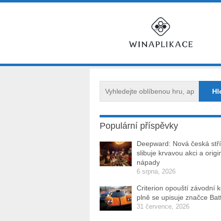
Populární příspěvky
Deepward: Nová česká stří
slibuje krvavou akci a origi
nápady
6 srpna, 2026
Criterion opouští závodní 
plně se upisuje značce Batt
31 července, 2026