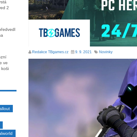
ystá
wed 2
předvedl
na
Redakce TBgames.cz
9. 9. 2021
Novinky
ózní
ce ve
 koši
allout
alworld