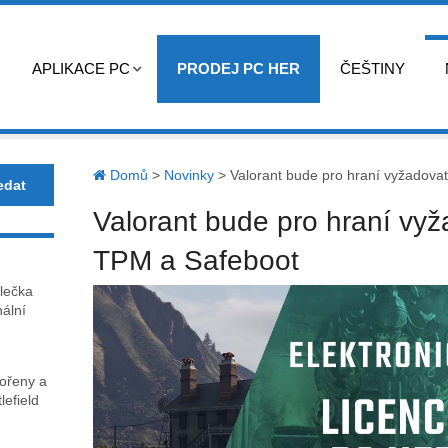
APLIKACE PC
PRODEJ PC HER
ČEŠTINY
Domů
>
Novinky
>
Valorant bude pro hraní vyžadov
Valorant bude pro hraní vy
TPM a Safeboot
lečka
nální
kořeny a
lefield