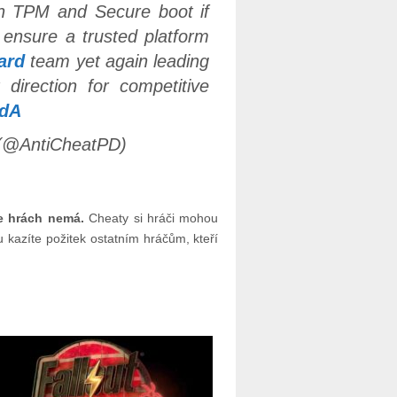
th TPM and Secure boot if
ensure a trusted platform
ard
team yet again leading
 direction for competitive
qdA
(@AntiCheatPD)
e hrách nemá.
Cheaty si hráči mohou
u kazíte požitek ostatním hráčům, kteří