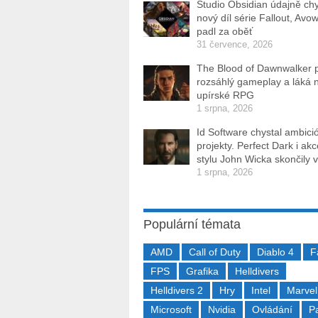
Studio Obsidian údajně ch
nový díl série Fallout, Avo
padl za oběť
31 července, 2026
The Blood of Dawnwalker 
rozsáhlý gameplay a láká 
upírské RPG
1 srpna, 2026
Id Software chystal ambici
projekty. Perfect Dark i ak
stylu John Wicka skončily v
1 srpna, 2026
Populární témata
AMD
Call of Duty
Diablo 4
F
FPS
Grafika
Helldivers
Helldivers 2
Hry
Intel
Marvel
Microsoft
Nvidia
Ovládání
P