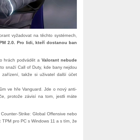
rant vyžadovat na těchto systémech,
 2.0. Pro lidi, kteří dostanou ban
chto hrách podvádět a
Valorant nebude
 o to snaží Call of Duty, kde bany nejdou
ařízení, takže si uživatel další účet
kům ve hře Vanguard. Jde o nový anti-
če, protože závisí na tom, jestli máte
Counter-Strike: Global Offensive nebo
t TPM pro PC s Windows 11 a s tím, že