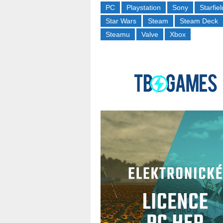
PC
Playstation
Sony
Starfiel
Star Wars
Steam
Steam Deck
Steamu
Valve
Xbox