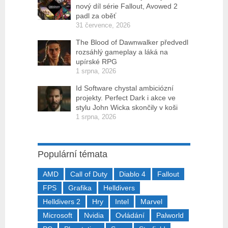
nový díl série Fallout, Avowed 2
padl za oběť
31 července, 2026
The Blood of Dawnwalker předvedl
rozsáhlý gameplay a láká na
upírské RPG
1 srpna, 2026
Id Software chystal ambiciózní
projekty. Perfect Dark i akce ve
stylu John Wicka skončily v koši
1 srpna, 2026
Populární témata
AMD
Call of Duty
Diablo 4
Fallout
FPS
Grafika
Helldivers
Helldivers 2
Hry
Intel
Marvel
Microsoft
Nvidia
Ovládání
Palworld