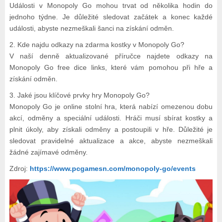
Události v Monopoly Go mohou trvat od několika hodin do
jednoho týdne. Je důležité sledovat začátek a konec každé
události, abyste nezmeškali šanci na získání odměn.
2. Kde najdu odkazy na zdarma kostky v Monopoly Go?
V naší denně aktualizované příručce najdete odkazy na
Monopoly Go free dice links, které vám pomohou při hře a
získání odměn.
3. Jaké jsou klíčové prvky hry Monopoly Go?
Monopoly Go je online stolní hra, která nabízí omezenou dobu
akcí, odměny a speciální události. Hráči musí sbírat kostky a
plnit úkoly, aby získali odměny a postoupili v hře. Důležité je
sledovat pravidelné aktualizace a akce, abyste nezmeškali
žádné zajímavé odměny.
Zdroj:
https://www.pcgamesn.com/monopoly-go/events