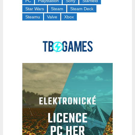
PC
Playstation
Sony
Starfield
Star Wars
Steam
Steam Deck
Steamu
Valve
Xbox