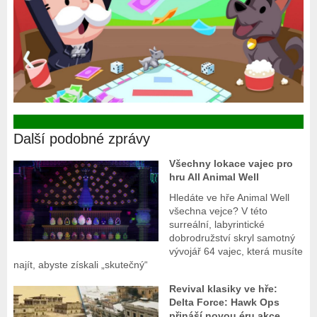
Další podobné zprávy
Všechny lokace vajec pro
hru All Animal Well
Hledáte ve hře Animal Well
všechna vejce? V této
surreální, labyrintické
dobrodružství skryl samotný
vývojář 64 vajec, která musíte
najít, abyste získali „skutečný“
Revival klasiky ve hře:
Delta Force: Hawk Ops
přináší novou éru akce