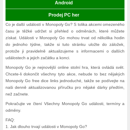
Android
Prodej PC her
Co je další událostí v Monopoly Go? S tolika akcemi omezeného
času je těžké udržet si přehled o odměnách, které můžete
získat. Události v Monopoly Go mohou trvat od několika hodin
do jednoho týdne, takže si tuto stránku uložte do záložek,
protože ji pravidelně aktualizujeme s informacemi o dalších
událostech a jejich začátku a konci.
Monopoly Go je nejnovější online stolní hra, která ovládá svět.
Chcete-li dokončit všechny tyto akce, nebude to bez nějakých
Monopoly Go free dice links jednoduché, takže se podívejte na
naši denně aktualizovanou příručku pro nějaké dárky předtím,
než začnete.
Pokračujte ve čtení Všechny Monopoly Go události, termíny a
odměny.
FAQ:
1. Jak dlouho trvají události v Monopoly Go?