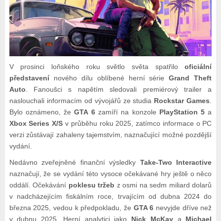
V prosinci loňského roku světlo světa spatřilo
oficiální
představení
nového dílu oblíbené herní série
Grand Theft
Auto
. Fanoušci s napětím sledovali premiérový trailer a
naslouchali informacím od vývojářů ze studia
Rockstar Games
.
Bylo oznámeno, že
GTA 6
zamíří na konzole
PlayStation 5
a
Xbox Series X/S
v průběhu roku 2025, zatímco informace o PC
verzi zůstávají zahaleny tajemstvím, naznačující možné pozdější
vydání.
Nedávno zveřejněné finanční výsledky
Take-Two Interactive
naznačují, že se vydání této vysoce očekávané hry ještě o něco
oddálí. Očekávání
poklesu tržeb
z osmi na sedm miliard dolarů
v nadcházejícím fiskálním roce, trvajícím od dubna 2024 do
března 2025, vedou k předpokladu, že
GTA 6
nevyjde dříve než
v dubnu 2025. Herní analytici jako
Nick McKay
a
Michael