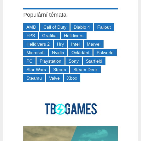
Populární témata
AMD
Call of Duty
Diablo 4
Fallout
FPS
Grafika
Helldivers
Helldivers 2
Hry
Intel
Marvel
Microsoft
Nvidia
Ovládání
Palworld
PC
Playstation
Sony
Starfield
Star Wars
Steam
Steam Deck
Steamu
Valve
Xbox