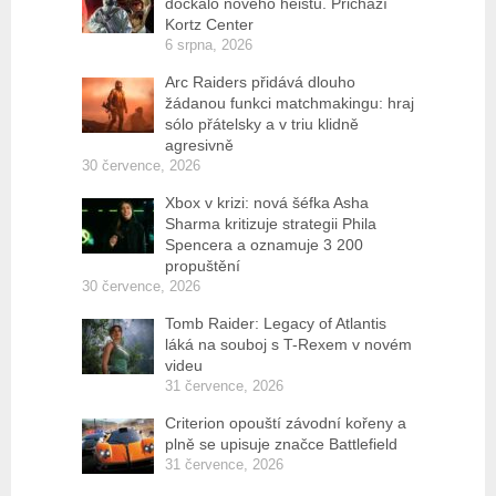
dočkalo nového heistu. Přichází
Kortz Center
6 srpna, 2026
Arc Raiders přidává dlouho
žádanou funkci matchmakingu: hraj
sólo přátelsky a v triu klidně
agresivně
30 července, 2026
Xbox v krizi: nová šéfka Asha
Sharma kritizuje strategii Phila
Spencera a oznamuje 3 200
propuštění
30 července, 2026
Tomb Raider: Legacy of Atlantis
láká na souboj s T-Rexem v novém
videu
31 července, 2026
Criterion opouští závodní kořeny a
plně se upisuje značce Battlefield
31 července, 2026