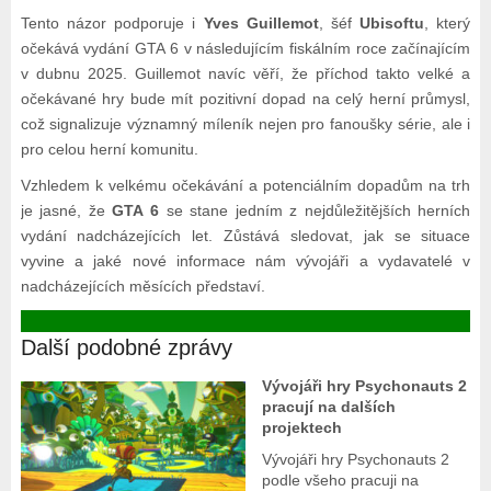
Tento názor podporuje i
Yves Guillemot
, šéf
Ubisoftu
, který
očekává vydání GTA 6 v následujícím fiskálním roce začínajícím
v dubnu 2025. Guillemot navíc věří, že příchod takto velké a
očekávané hry bude mít pozitivní dopad na celý herní průmysl,
což signalizuje významný míleník nejen pro fanoušky série, ale i
pro celou herní komunitu.
Vzhledem k velkému očekávání a potenciálním dopadům na trh
je jasné, že
GTA 6
se stane jedním z nejdůležitějších herních
vydání nadcházejících let. Zůstává sledovat, jak se situace
vyvine a jaké nové informace nám vývojáři a vydavatelé v
nadcházejících měsících představí.
Další podobné zprávy
Vývojáři hry Psychonauts 2
pracují na dalších
projektech
Vývojáři hry Psychonauts 2
podle všeho pracuji na