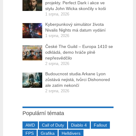
projekty. Perfect Dark i akce ve
stylu John Wicka skončily v koši
1 srpna, 2026
Kyberpunkový simulátor života
Nivalis Nights má datum vydání
1 srpna, 2026
České The Guild – Europa 1410 se
odkládá, demo hráče plně
nepřesvědčilo
2 srpna, 2026
Budoucnost studia Arkane Lyon
zůstává nejistá, tvůrci Dishonored
ale zatím nekončí
2 srpna, 2026
Populární témata
AMD
Call of Duty
Diablo 4
Fallout
FPS
Grafika
Helldivers