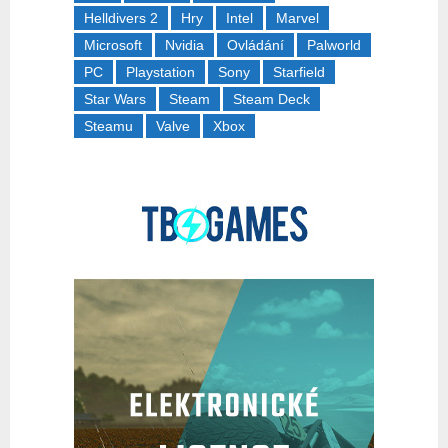
Helldivers 2
Hry
Intel
Marvel
Microsoft
Nvidia
Ovládání
Palworld
PC
Playstation
Sony
Starfield
Star Wars
Steam
Steam Deck
Steamu
Valve
Xbox