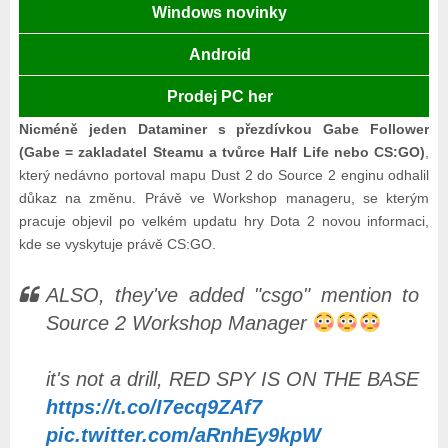
Windows novinky
Android
Prodej PC her
Nicméně jeden Dataminer s přezdívkou Gabe Follower
(Gabe = zakladatel Steamu a tvůrce Half Life nebo CS:GO)
,
který nedávno portoval mapu Dust 2 do Source 2 enginu odhalil
důkaz na změnu. Právě ve Workshop manageru, se kterým
pracuje objevil po velkém updatu hry Dota 2 novou informaci,
kde se vyskytuje právě CS:GO.
ALSO, they've added "csgo" mention to
Source 2 Workshop Manager
it's not a drill, RED SPY IS ON THE BASE
https://t.co/I7ecq9ZAf7
pic.twitter.com/aRnhEy9kpW