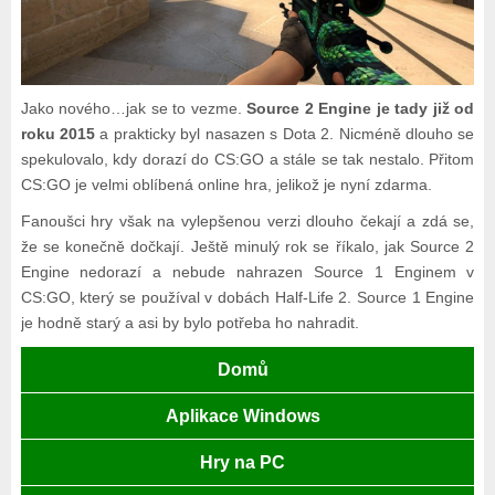
Jako nového…jak se to vezme.
Source 2 Engine je tady již od
roku 2015
a prakticky byl nasazen s Dota 2. Nicméně dlouho se
spekulovalo, kdy dorazí do CS:GO a stále se tak nestalo. Přitom
CS:GO je velmi oblíbená online hra, jelikož je nyní zdarma.
Fanoušci hry však na vylepšenou verzi dlouho čekají a zdá se,
že se konečně dočkají. Ještě minulý rok se říkalo, jak Source 2
Engine nedorazí a nebude nahrazen Source 1 Enginem v
CS:GO, který se používal v dobách Half-Life 2. Source 1 Engine
je hodně starý a asi by bylo potřeba ho nahradit.
Domů
Aplikace Windows
Hry na PC