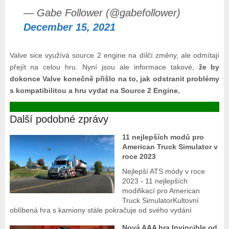
— Gabe Follower (@gabefollower)
December 15, 2021
Valve sice využívá source 2 engine na dílčí změny, ale odmítají
přejít na celou hru. Nyní jsou ale informace takové,
že by
dokonce Valve konečně přišlo na to, jak odstranit problémy
s kompatibilitou a hru vydat na Source 2 Engine.
Další podobné zprávy
11 nejlepších modů pro
American Truck Simulator v
roce 2023
Nejlepší ATS módy v roce
2023 - 11 nejlepších
modifikací pro American
Truck SimulatorKultovní
oblíbená hra s kamiony stále pokračuje od svého vydání
Nová AAA hra Invincible od