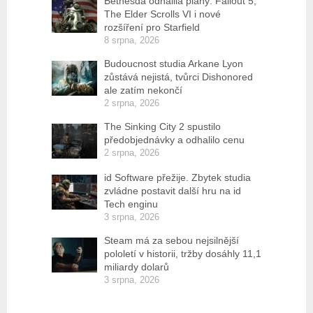
Bethesda odhalila plány: Fallout 5,
The Elder Scrolls VI i nové
rozšíření pro Starfield
8 srpna, 2026
Budoucnost studia Arkane Lyon
zůstává nejistá, tvůrci Dishonored
ale zatím nekončí
2 srpna, 2026
The Sinking City 2 spustilo
předobjednávky a odhalilo cenu
2 srpna, 2026
id Software přežije. Zbytek studia
zvládne postavit další hru na id
Tech enginu
3 srpna, 2026
Steam má za sebou nejsilnější
pololetí v historii, tržby dosáhly 11,1
miliardy dolarů
3 srpna, 2026