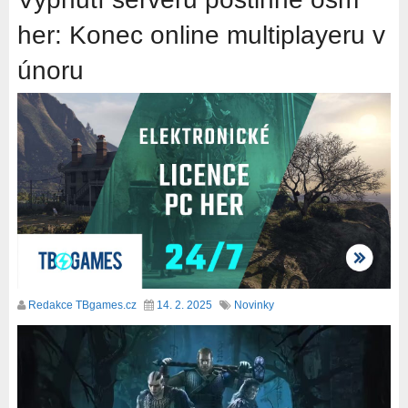
her: Konec online multiplayeru v
únoru
Redakce TBgames.cz
14. 2. 2025
Novinky