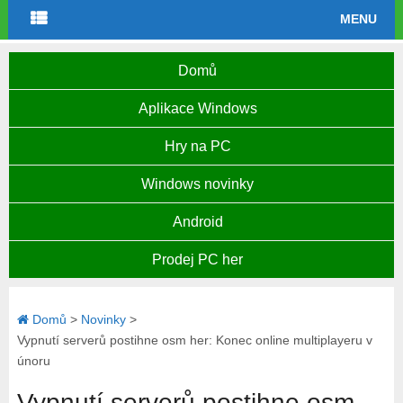
MENU
Domů
Aplikace Windows
Hry na PC
Windows novinky
Android
Prodej PC her
Domů
>
Novinky
>
Vypnutí serverů postihne osm her: Konec online multiplayeru v
únoru
Vypnutí serverů postihne osm