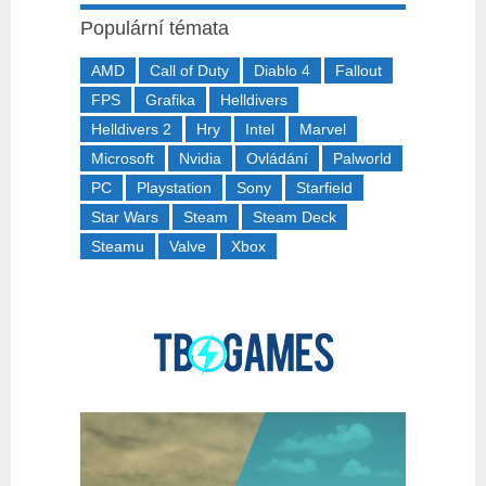
Populární témata
AMD
Call of Duty
Diablo 4
Fallout
FPS
Grafika
Helldivers
Helldivers 2
Hry
Intel
Marvel
Microsoft
Nvidia
Ovládání
Palworld
PC
Playstation
Sony
Starfield
Star Wars
Steam
Steam Deck
Steamu
Valve
Xbox