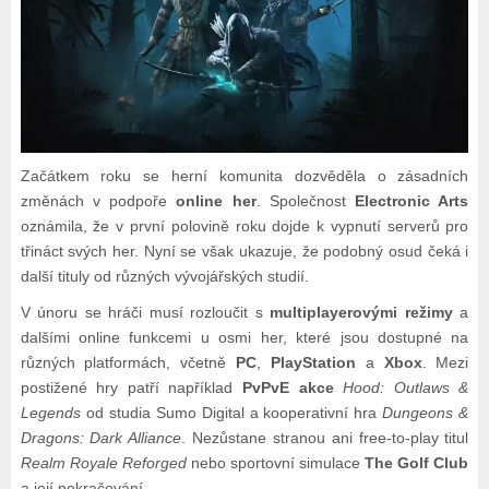
Začátkem roku se herní komunita dozvěděla o zásadních
změnách v podpoře
online her
. Společnost
Electronic Arts
oznámila, že v první polovině roku dojde k vypnutí serverů pro
třináct svých her. Nyní se však ukazuje, že podobný osud čeká i
další tituly od různých vývojářských studií.
V únoru se hráči musí rozloučit s
multiplayerovými režimy
a
dalšími online funkcemi u osmi her, které jsou dostupné na
různých platformách, včetně
PC
,
PlayStation
a
Xbox
. Mezi
postižené hry patří například
PvPvE akce
Hood: Outlaws &
Legends
od studia Sumo Digital a kooperativní hra
Dungeons &
Dragons: Dark Alliance
. Nezůstane stranou ani free-to-play titul
Realm Royale Reforged
nebo sportovní simulace
The Golf Club
a její pokračování.