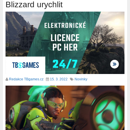
Blizzard urychlit
Redakce TBgames.cz
15. 3. 2022
Novinky