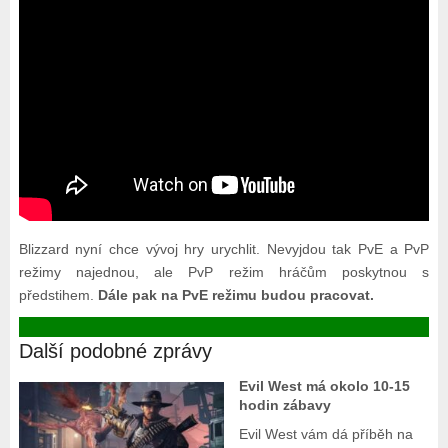
Blizzard nyní chce vývoj hry urychlit. Nevyjdou tak PvE a PvP
režimy najednou, ale PvP režim hráčům poskytnou s
předstihem.
Dále pak na PvE režimu budou pracovat.
Další podobné zprávy
Evil West má okolo 10-15
hodin zábavy
Evil West vám dá příběh na