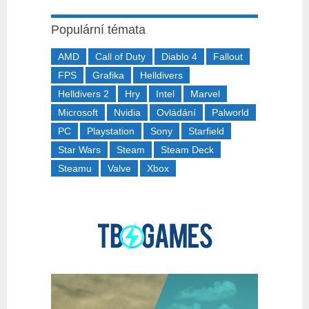
Populární témata
AMD
Call of Duty
Diablo 4
Fallout
FPS
Grafika
Helldivers
Helldivers 2
Hry
Intel
Marvel
Microsoft
Nvidia
Ovládání
Palworld
PC
Playstation
Sony
Starfield
Star Wars
Steam
Steam Deck
Steamu
Valve
Xbox