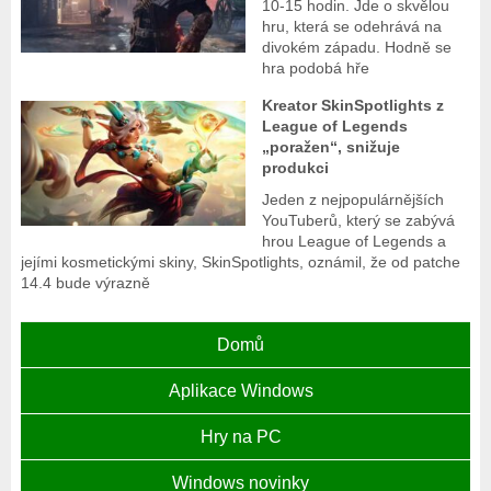
10-15 hodin. Jde o skvělou
hru, která se odehrává na
divokém západu. Hodně se
hra podobá hře
Kreator SkinSpotlights z
League of Legends
„poražen“, snižuje
produkci
Jeden z nejpopulárnějších
YouTuberů, který se zabývá
hrou League of Legends a
jejími kosmetickými skiny, SkinSpotlights, oznámil, že od patche
14.4 bude výrazně
Domů
Aplikace Windows
Hry na PC
Windows novinky