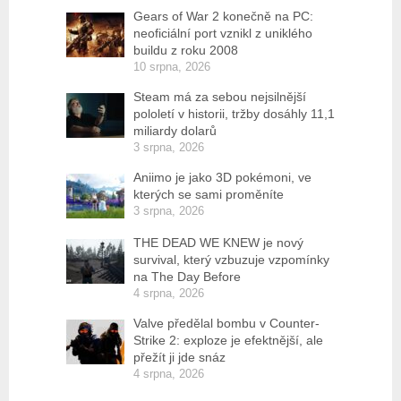
Gears of War 2 konečně na PC:
neoficiální port vznikl z uniklého
buildu z roku 2008
10 srpna, 2026
Steam má za sebou nejsilnější
pololetí v historii, tržby dosáhly 11,1
miliardy dolarů
3 srpna, 2026
Aniimo je jako 3D pokémoni, ve
kterých se sami proměníte
3 srpna, 2026
THE DEAD WE KNEW je nový
survival, který vzbuzuje vzpomínky
na The Day Before
4 srpna, 2026
Valve předělal bombu v Counter-
Strike 2: exploze je efektnější, ale
přežít ji jde snáz
4 srpna, 2026