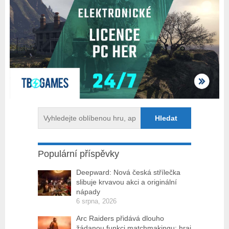
Populární příspěvky
Deepward: Nová česká střílečka
slibuje krvavou akci a originální
nápady
6 srpna, 2026
Arc Raiders přidává dlouho
žádanou funkci matchmakingu: hraj