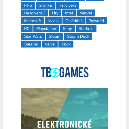
FPS
Grafika
Helldivers
Helldivers 2
Hry
Intel
Marvel
Microsoft
Nvidia
Ovládání
Palworld
PC
Playstation
Sony
Starfield
Star Wars
Steam
Steam Deck
Steamu
Valve
Xbox