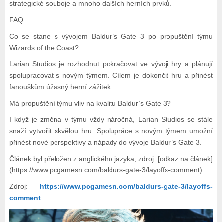
strategické souboje a mnoho dalších herních prvků.
FAQ:
Co se stane s vývojem Baldur’s Gate 3 po propuštění týmu
Wizards of the Coast?
Larian Studios je rozhodnut pokračovat ve vývoji hry a plánují
spolupracovat s novým týmem. Cílem je dokončit hru a přinést
fanouškům úžasný herní zážitek.
Má propuštění týmu vliv na kvalitu Baldur’s Gate 3?
I když je změna v týmu vždy náročná, Larian Studios se stále
snaží vytvořit skvělou hru. Spolupráce s novým týmem umožní
přinést nové perspektivy a nápady do vývoje Baldur’s Gate 3.
Článek byl přeložen z anglického jazyka, zdroj: [odkaz na článek]
(https://www.pcgamesn.com/baldurs-gate-3/layoffs-comment)
Zdroj:
https://www.pcgamesn.com/baldurs-gate-3/layoffs-
comment