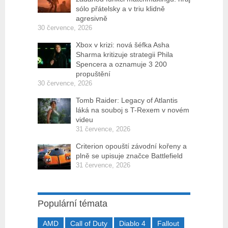
sólo přátelsky a v triu klidně
agresivně
30 července, 2026
Xbox v krizi: nová šéfka Asha
Sharma kritizuje strategii Phila
Spencera a oznamuje 3 200
propuštění
30 července, 2026
Tomb Raider: Legacy of Atlantis
láká na souboj s T-Rexem v novém
videu
31 července, 2026
Criterion opouští závodní kořeny a
plně se upisuje značce Battlefield
31 července, 2026
Populární témata
AMD
Call of Duty
Diablo 4
Fallout