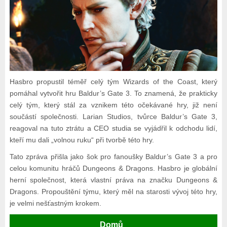
Hasbro propustil téměř celý tým Wizards of the Coast, který
pomáhal vytvořit hru Baldur’s Gate 3. To znamená, že prakticky
celý tým, který stál za vznikem této očekávané hry, již není
součástí společnosti. Larian Studios, tvůrce Baldur’s Gate 3,
reagoval na tuto ztrátu a CEO studia se vyjádřil k odchodu lidí,
kteří mu dali „volnou ruku“ při tvorbě této hry.
Tato zpráva přišla jako šok pro fanoušky Baldur’s Gate 3 a pro
celou komunitu hráčů Dungeons & Dragons. Hasbro je globální
herní společnost, která vlastní práva na značku Dungeons &
Dragons. Propouštění týmu, který měl na starosti vývoj této hry,
je velmi nešťastným krokem.
Domů