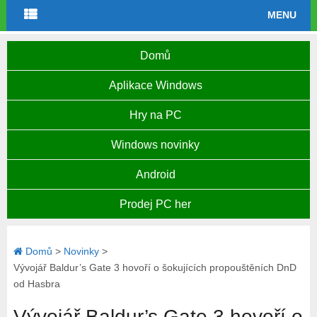
MENU
Domů
Aplikace Windows
Hry na PC
Windows novinky
Android
Prodej PC her
Domů
>
Novinky
>
Vývojář Baldur’s Gate 3 hovoří o šokujících propouštěních DnD
od Hasbra
Vývojář Baldur’s Gate 3 hovoří o