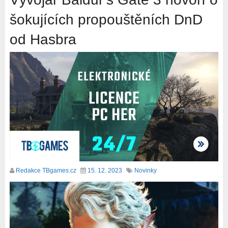
šokujících propouštěních DnD
od Hasbra
Redakce TBgames.cz
15. 12. 2023
Novinky