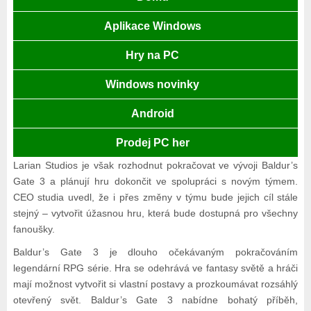
Aplikace Windows
Hry na PC
Windows novinky
Android
Prodej PC her
Larian Studios je však rozhodnut pokračovat ve vývoji Baldur’s
Gate 3 a plánují hru dokončit ve spolupráci s novým týmem.
CEO studia uvedl, že i přes změny v týmu bude jejich cíl stále
stejný – vytvořit úžasnou hru, která bude dostupná pro všechny
fanoušky.
Baldur’s Gate 3 je dlouho očekávaným pokračováním
legendární RPG série. Hra se odehrává ve fantasy světě a hráči
mají možnost vytvořit si vlastní postavy a prozkoumávat rozsáhlý
otevřený svět. Baldur’s Gate 3 nabídne bohatý příběh,