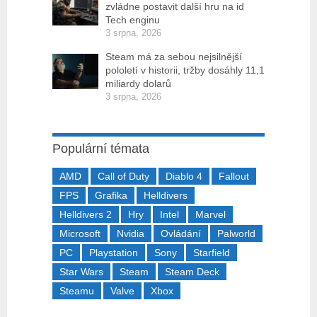
zvládne postavit další hru na id
Tech enginu
3 srpna, 2026
Steam má za sebou nejsilnější
pololetí v historii, tržby dosáhly 11,1
miliardy dolarů
3 srpna, 2026
Populární témata
AMD
Call of Duty
Diablo 4
Fallout
FPS
Grafika
Helldivers
Helldivers 2
Hry
Intel
Marvel
Microsoft
Nvidia
Ovládání
Palworld
PC
Playstation
Sony
Starfield
Star Wars
Steam
Steam Deck
Steamu
Valve
Xbox