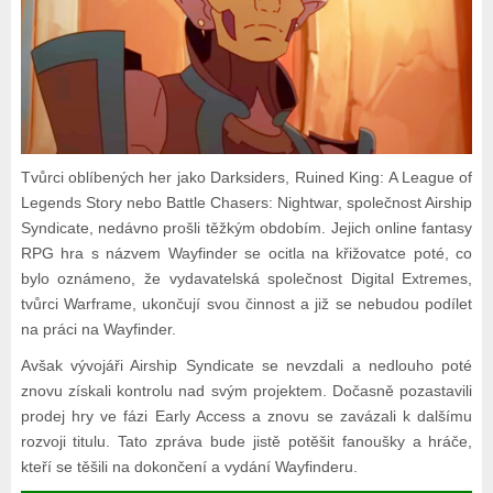
Tvůrci oblíbených her jako Darksiders, Ruined King: A League of
Legends Story nebo Battle Chasers: Nightwar, společnost Airship
Syndicate, nedávno prošli těžkým obdobím. Jejich online fantasy
RPG hra s názvem Wayfinder se ocitla na křižovatce poté, co
bylo oznámeno, že vydavatelská společnost Digital Extremes,
tvůrci Warframe, ukončují svou činnost a již se nebudou podílet
na práci na Wayfinder.
Avšak vývojáři Airship Syndicate se nevzdali a nedlouho poté
znovu získali kontrolu nad svým projektem. Dočasně pozastavili
prodej hry ve fázi Early Access a znovu se zavázali k dalšímu
rozvoji titulu. Tato zpráva bude jistě potěšit fanoušky a hráče,
kteří se těšili na dokončení a vydání Wayfinderu.