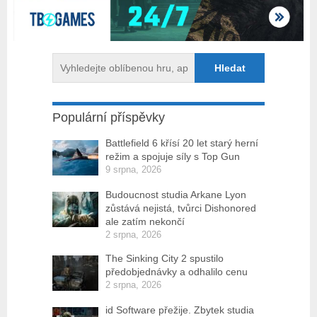
Populární příspěvky
Battlefield 6 křísí 20 let starý herní
režim a spojuje síly s Top Gun
9 srpna, 2026
Budoucnost studia Arkane Lyon
zůstává nejistá, tvůrci Dishonored
ale zatím nekončí
2 srpna, 2026
The Sinking City 2 spustilo
předobjednávky a odhalilo cenu
2 srpna, 2026
id Software přežije. Zbytek studia