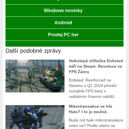
Windows novinky
Android
Prodej PC her
Další podobné zprávy
Velkolepá střílečka Enlisted
míří na Steam: Revoluce ve
FPS Žánru
Enlisted: Reinforced na
Steamu v Q1 2024 přináší
rozsáhlé FPS bitvy s
unikátním řízením oddílů.
Mikrotransakce ve hře
Halo? I to je možné.
Bude mít halo mikrotransakce
nebo ne? Podle všeho se