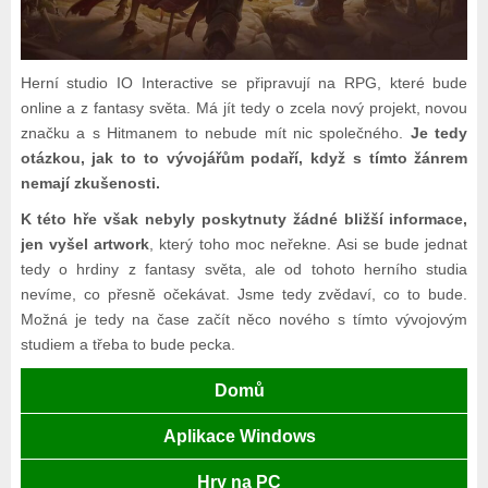
Herní studio IO Interactive se připravují na RPG, které bude
online a z fantasy světa. Má jít tedy o zcela nový projekt, novou
značku a s Hitmanem to nebude mít nic společného.
Je tedy
otázkou, jak to to vývojářům podaří, když s tímto žánrem
nemají zkušenosti.
K této hře však nebyly poskytnuty žádné bližší informace,
jen vyšel artwork
, který toho moc neřekne. Asi se bude jednat
tedy o hrdiny z fantasy světa, ale od tohoto herního studia
nevíme, co přesně očekávat. Jsme tedy zvědaví, co to bude.
Možná je tedy na čase začít něco nového s tímto vývojovým
studiem a třeba to bude pecka.
Domů
Aplikace Windows
Hry na PC