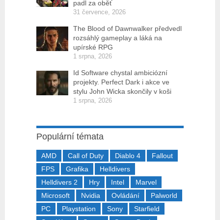
padl za oběť
31 července, 2026
The Blood of Dawnwalker předvedl
rozsáhlý gameplay a láká na
upírské RPG
1 srpna, 2026
Id Software chystal ambiciózní
projekty. Perfect Dark i akce ve
stylu John Wicka skončily v koši
1 srpna, 2026
Populární témata
AMD
Call of Duty
Diablo 4
Fallout
FPS
Grafika
Helldivers
Helldivers 2
Hry
Intel
Marvel
Microsoft
Nvidia
Ovládání
Palworld
PC
Playstation
Sony
Starfield