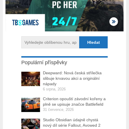
Populární příspěvky
Deepward: Nová česká střílečka
slibuje krvavou akci a originální
nápady
6 srpna, 2026
Criterion opouští závodní kořeny a
plně se upisuje značce Battlefield
31 července, 2026
Studio Obsidian údajně chystá
nový díl série Fallout, Avowed 2