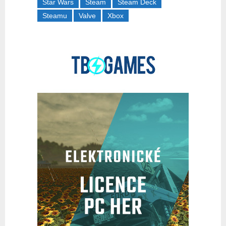
Star Wars
Steam
Steam Deck
Steamu
Valve
Xbox