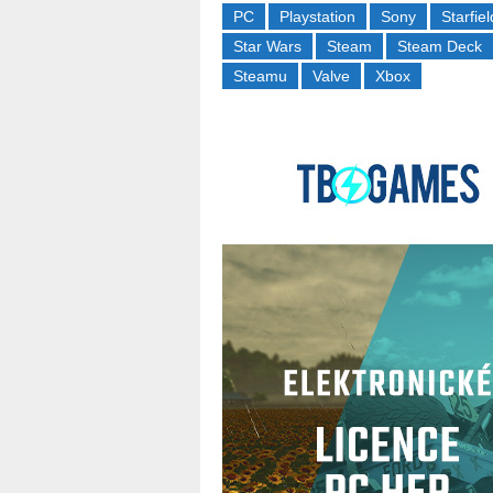
PC
Playstation
Sony
Starfiel
Star Wars
Steam
Steam Deck
Steamu
Valve
Xbox