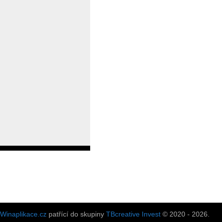
Winaplikace.cz
patřící do skupiny
TBcreative Invest
© 2020 - 2026.