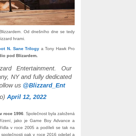
 s Blizzardem. Od dnešního dne se tedy
lizzard hrami.
ot N. Sane Trilogy
a Tony Hawk Pro
udio pod Blizardem.
zzard Entertainment. Our
ny, NY and fully dedicated
follow us
@Blizzard_Ent
io)
April 12, 2022
 v roce 1996
. Společnost byla založená
ařízení, jako je Game Boy Advance a
řídla v roce 2005 a podíleli se tak na
l společnosti pak v roce 2016 odešel a