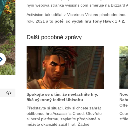
nyní webová stránka vvisions.com směřuje na Blizzard 
Activision tak udělal z Vicarious Visions plnohodnotnou
roku 2021 a
to poté, co vydali hru Tony Hawk 1 + 2.
Další podobné zprávy
Spokojte se s tím, že nevlastníte hry,
Nová
říká výkonný ředitel Ubisoftu
Nahr
Offe
Představte si situaci, kdy si chcete zahrát
oblíbenou hru Assassin's Creed. Otevřete
Coun
si herní platformu, zaplatíte předplatné a
stří
můžete okamžitě začít hrát. Žádné