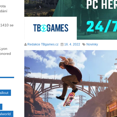
vota
ydání
 1410 se
Redakce TBgames.cz
16. 4. 2022
Novinky
 Lyon
honored
allout
alworld