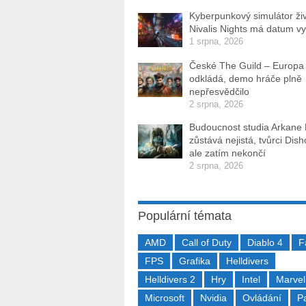
Kyberpunkový simulátor ži
Nivalis Nights má datum v
1 srpna, 2026
České The Guild – Europa
odkládá, demo hráče plně
nepřesvědčilo
2 srpna, 2026
Budoucnost studia Arkane
zůstává nejistá, tvůrci Dis
ale zatím nekončí
2 srpna, 2026
Populární témata
AMD
Call of Duty
Diablo 4
F
FPS
Grafika
Helldivers
Helldivers 2
Hry
Intel
Marvel
Microsoft
Nvidia
Ovládání
P