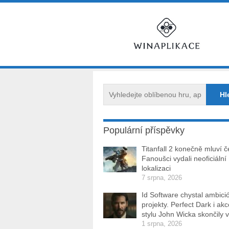
Populární příspěvky
Titanfall 2 konečně mluví č
Fanoušci vydali neoficiální
lokalizaci
7 srpna, 2026
Id Software chystal ambici
projekty. Perfect Dark i ak
stylu John Wicka skončily v
1 srpna, 2026