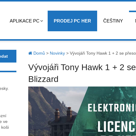
APLIKACE PC
PRODEJ PC HER
ČEŠTINY
Domů
>
Novinky
>
Vývojáři Tony Hawk 1 + 2 se přeso
Vývojáři Tony Hawk 1 + 2 se
Blizzard
esky.
ózní
ce ve
 koši