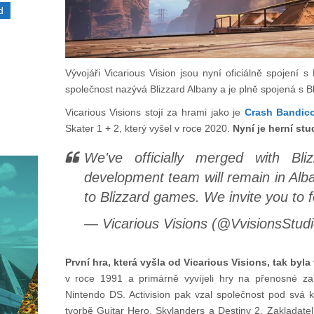
d
Vývojáři Vicarious Vision jsou nyní oficiálně spojení
společnost nazývá Blizzard Albany a je plně spojená s B
Vicarious Visions stojí za hrami jako je
Crash Bandico
Skater 1 + 2, který vyšel v roce 2020.
Nyní je herní st
We've officially merged with Bli
development team will remain in Alba
to Blizzard games. We invite you to 
— Vicarious Visions (@VvisionsStud
První hra, která vyšla od Vicarious Visions, tak byla
v roce 1991 a primárně vyvíjeli hry na přenosné z
Nintendo DS. Activision pak vzal společnost pod svá k
tvorbě Guitar Hero, Skylanders a Destiny 2. Zakladate