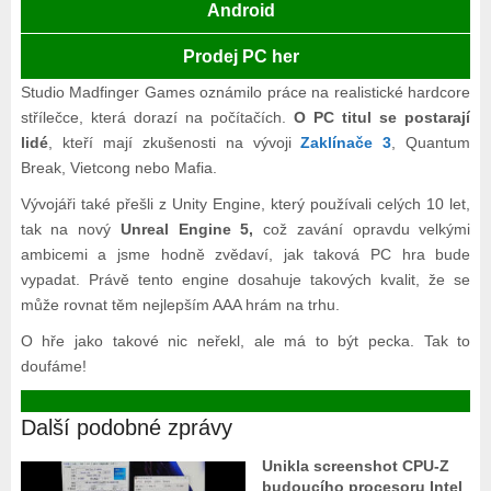
Android
Prodej PC her
Studio Madfinger Games oznámilo práce na realistické hardcore
střílečce, která dorazí na počítačích.
O PC titul se postarají
lidé
, kteří mají zkušenosti na vývoji
Zaklínače 3
, Quantum
Break, Vietcong nebo Mafia.
Vývojáři také přešli z Unity Engine, který používali celých 10 let,
tak na nový
Unreal Engine 5,
což zavání opravdu velkými
ambicemi a jsme hodně zvědaví, jak taková PC hra bude
vypadat. Právě tento engine dosahuje takových kvalit, že se
může rovnat těm nejlepším AAA hrám na trhu.
O hře jako takové nic neřekl, ale má to být pecka. Tak to
doufáme!
Další podobné zprávy
Unikla screenshot CPU-Z
budoucího procesoru Intel