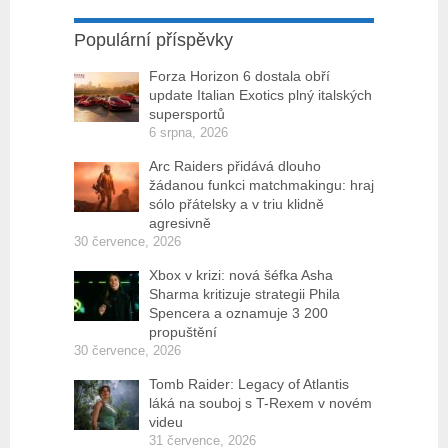
Populární příspěvky
Forza Horizon 6 dostala obří
update Italian Exotics plný italských
supersportů
6 srpna, 2026
Arc Raiders přidává dlouho
žádanou funkci matchmakingu: hraj
sólo přátelsky a v triu klidně
agresivně
30 července, 2026
Xbox v krizi: nová šéfka Asha
Sharma kritizuje strategii Phila
Spencera a oznamuje 3 200
propuštění
30 července, 2026
Tomb Raider: Legacy of Atlantis
láká na souboj s T-Rexem v novém
videu
31 července, 2026