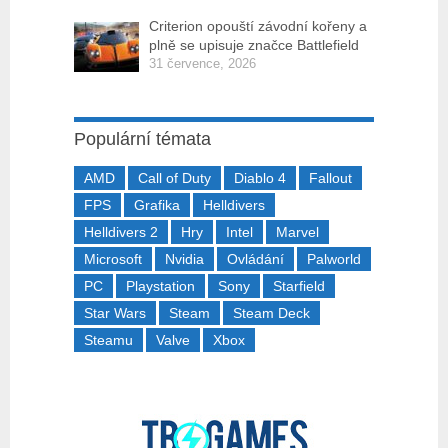
Criterion opouští závodní kořeny a
plně se upisuje značce Battlefield
31 července, 2026
Populární témata
AMD
Call of Duty
Diablo 4
Fallout
FPS
Grafika
Helldivers
Helldivers 2
Hry
Intel
Marvel
Microsoft
Nvidia
Ovládání
Palworld
PC
Playstation
Sony
Starfield
Star Wars
Steam
Steam Deck
Steamu
Valve
Xbox