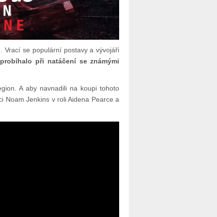
 Vrací se populární postavy a vývojáři
 probíhalo při natáčení se známými
ion. A aby navnadili na koupi tohoto
rci Noam Jenkins v roli Aidena Pearce a