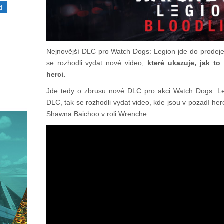
d
Nejnovější DLC pro Watch Dogs: Legion jde do prodeje.
se rozhodli vydat nové video,
které ukazuje, jak to
herci.
Jde tedy o zbrusu nové DLC pro akci Watch Dogs: Leg
DLC, tak se rozhodli vydat video, kde jsou v pozadí he
Shawna Baichoo v roli Wrenche.