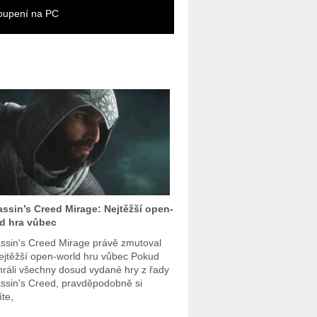
oupení na PC
ssin’s Creed Mirage: Nejtěžší open-
d hra vůbec
ssin's Creed Mirage právě zmutoval
ejtěžší open-world hru vůbec Pokud
 hráli všechny dosud vydané hry z řady
ssin's Creed, pravděpodobně si
íte,