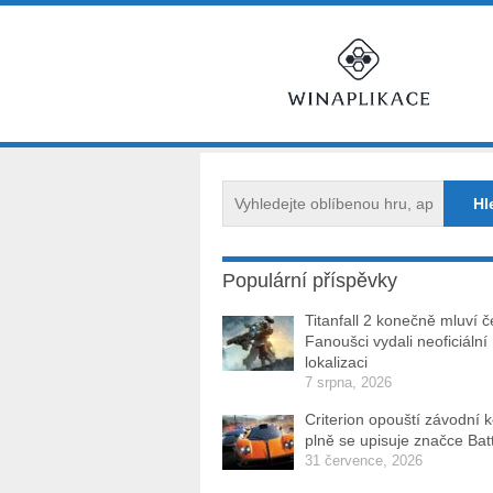
Populární příspěvky
Titanfall 2 konečně mluví č
Fanoušci vydali neoficiální
lokalizaci
7 srpna, 2026
Criterion opouští závodní 
plně se upisuje značce Batt
31 července, 2026