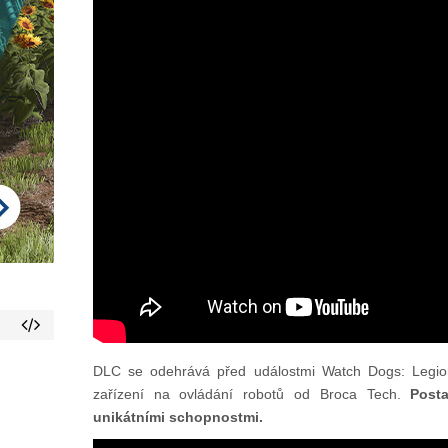
DLC se odehrává před událostmi Watch Dogs: Legion
zařízení na ovládání robotů od Broca Tech.
Posta
unikátními schopnostmi.