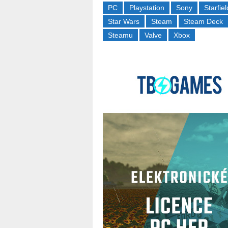
PC
Playstation
Sony
Starfiel
Star Wars
Steam
Steam Deck
Steamu
Valve
Xbox