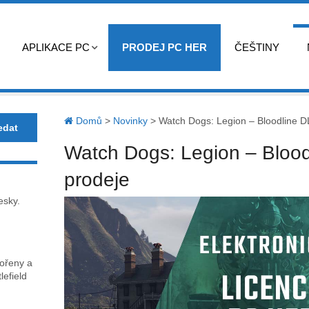
APLIKACE PC
PRODEJ PC HER
ČEŠTINY
Domů
>
Novinky
>
Watch Dogs: Legion – Bloodline D
Watch Dogs: Legion – Blood
prodeje
esky.
kořeny a
lefield