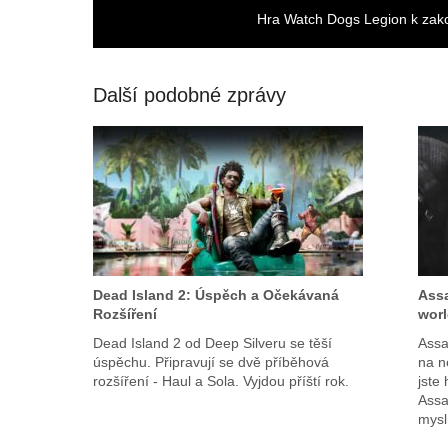
Hra Watch Dogs Legion k zak
Další podobné zprávy
Dead Island 2: Úspěch a Očekávaná
Assa
Rozšíření
worl
Dead Island 2 od Deep Silveru se těší
Assa
úspěchu. Připravují se dvě příběhová
na n
rozšíření - Haul a Sola. Vyjdou příští rok.
jste
Assa
mysl