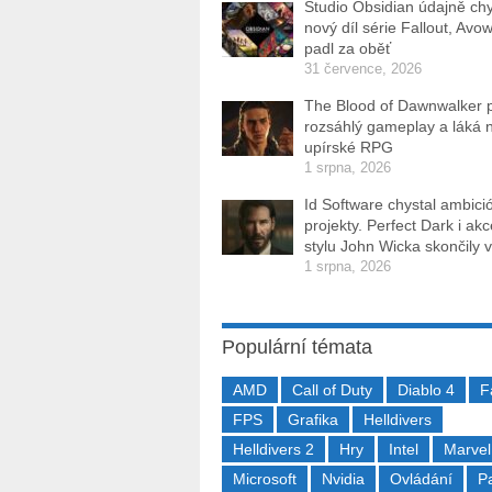
Studio Obsidian údajně ch
nový díl série Fallout, Avo
padl za oběť
31 července, 2026
The Blood of Dawnwalker 
rozsáhlý gameplay a láká 
upírské RPG
1 srpna, 2026
Id Software chystal ambici
projekty. Perfect Dark i ak
stylu John Wicka skončily v
1 srpna, 2026
Populární témata
AMD
Call of Duty
Diablo 4
F
FPS
Grafika
Helldivers
Helldivers 2
Hry
Intel
Marvel
Microsoft
Nvidia
Ovládání
P