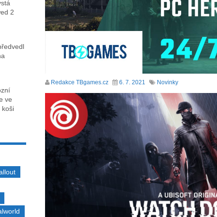
ystá
wed 2
předvedl
na
Redakce TBgames.cz
6. 7. 2021
Novinky
ózní
ce ve
 koši
allout
alworld