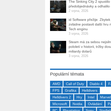
The Sinking City 2 spustilo
předobjednávky a odhalilo
2 srpna, 2026
id Software přežije. Zbytek
zvládne postavit další hru 
Tech enginu
3 srpna, 2026
Steam má za sebou nejsiln
pololetí v historii, tržby do
miliardy dolarů
3 srpna, 2026
Populární témata
AMD
Call of Duty
Diablo 4
F
FPS
Grafika
Helldivers
Helldivers 2
Hry
Intel
Marvel
Microsoft
Nvidia
Ovládání
P
PC
Playstation
Sony
Starfiel