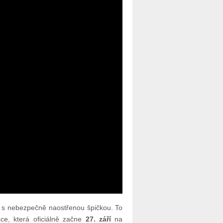
s nebezpečně naostřenou špičkou. To
áce, která oficiálně začne
27. září
na