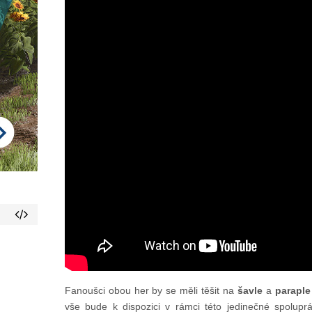
Fanoušci obou her by se měli těšit na
šavle
a
paraple
vše bude k dispozici v rámci této jedinečné spolupr