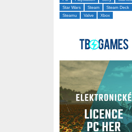
Star Wars
Steam
Steam Deck
Steamu
Valve
Xbox