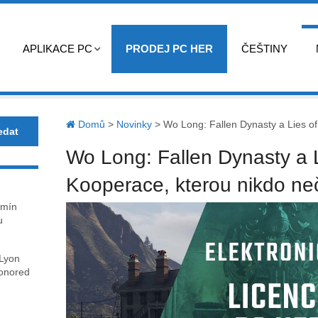
APLIKACE PC
PRODEJ PC HER
ČEŠTINY
Domů
>
Novinky
>
Wo Long: Fallen Dynasty a Lies of
Wo Long: Fallen Dynasty a L
Kooperace, kterou nikdo ne
rmín
u
 Lyon
honored