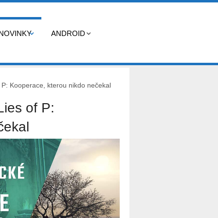
NOVINKY
ANDROID
 P: Kooperace, kterou nikdo nečekal
ies of P:
čekal