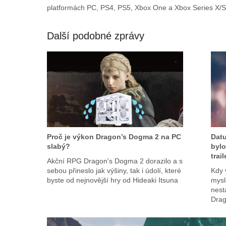
platformách PC, PS4, PS5, Xbox One a Xbox Series X/S
Další podobné zprávy
Proč je výkon Dragon’s Dogma 2 na PC
Datu
slabý?
bylo
trai
Akční RPG Dragon's Dogma 2 dorazilo a s
sebou přineslo jak výšiny, tak i údolí, které
Kdy 
byste od nejnovější hry od Hideaki Itsuna
mysl
nest
Drag