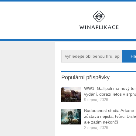
Populární příspěvky
WW1: Gallipoli má nový te
vydání, dorazí letos v srpn
9 srpna, 2026
Budoucnost studia Arkane
zůstává nejistá, tvůrci Dis
ale zatím nekončí
2 srpna, 2026