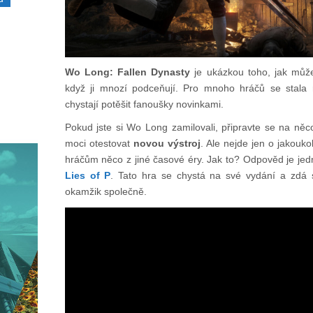
Wo Long: Fallen Dynasty
je ukázkou toho, jak může
když ji mnozí podceňují. Pro mnoho hráčů se stala r
chystají potěšit fanoušky novinkami.
Pokud jste si Wo Long zamilovali, připravte se na něc
moci otestovat
novou výstroj
. Ale nejde jen o jakoukol
hráčům něco z jiné časové éry. Jak to? Odpověd je jed
Lies of P
. Tato hra se chystá na své vydání a zdá s
okamžik společně.