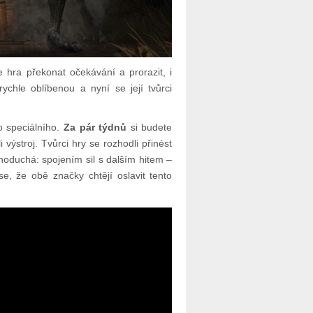
 hra překonat očekávání a prorazit, i
ychle oblíbenou a nyní se její tvůrci
o speciálního.
Za pár týdnů
si budete
i výstroj. Tvůrci hry se rozhodli přinést
noduchá: spojením sil s dalším hitem –
e, že obě značky chtějí oslavit tento