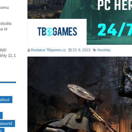
 cenu
 studia
na id
ější
Redakce TBgames.cz
23. 9. 2023
Novinky
sáhly 11,1
allout
alworld
d