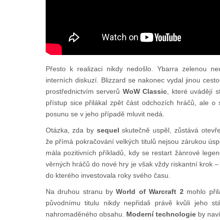
Přesto k realizaci nikdy nedošlo. Ybarra zelenou ne
interních diskuzí. Blizzard se nakonec vydal jinou cest
prostřednictvím serverů
WoW Classic
, které uvádějí 
přístup sice přilákal zpět část odchozích hráčů, ale 
posunu se v jeho případě mluvit nedá.
Otázka, zda by
sequel
skutečně uspěl, zůstává otevře
že přímá pokračování velkých titulů nejsou zárukou ús
mála pozitivních příkladů, kdy se restart žánrové lege
věrných hráčů do nové hry je však vždy riskantní krok –
do kterého investovala roky svého času.
Na druhou stranu by
World of Warcraft 2
mohlo přil
původnímu titulu nikdy nepřidali právě kvůli jeho st
nahromaděného obsahu.
Moderní technologie
by naví