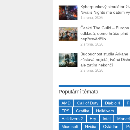
Kyberpunkový simulátor ži
Nivalis Nights má datum v
1 srpna, 2026
České The Guild – Europa
odkládá, demo hráče plně
nepřesvědčilo
2 srpna, 2026
Budoucnost studia Arkane
zůstává nejistá, tvůrci Dis
ale zatím nekončí
2 srpna, 2026
Populární témata
AMD
Call of Duty
Diablo 4
F
FPS
Grafika
Helldivers
Helldivers 2
Hry
Intel
Marvel
Microsoft
Nvidia
Ovládání
P