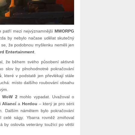
ále patří mezi nejvýznamnější
MMORPG
, zda by nebylo načase udělat skutečný
e se, že podobnou myšlenku neměli jen
ard Entertainment
.
al, že během svého působení aktivně
ho slov by plnohodnotné pokračování
ů
, které v podstatě jen převlékají stále
duchá: místo dalšího roubování obsahu
ovým.
by
WoW 2
mohlo vypadat. Uvažoval o
zi
Aliancí
a
Hordou
– který je pro sérii
án. Dalším námětem bylo pokračování
ol celé ságy. Ybarra rovněž zmiňoval
á by oslovila veterány toužící po větší