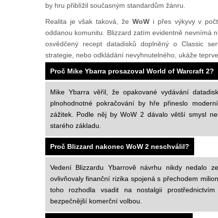
by hru přiblížil současným standardům žánru.
Realita je však taková, že
WoW
i přes výkyvy v počtu
oddanou komunitu. Blizzard zatím evidentně nevnímá 
osvědčený recept datadisků doplněný o Classic se
strategie, nebo odkládání nevyhnutelného, ukáže teprve
Proč Mike Ybarra prosazoval World of Warcraft 2?
Mike Ybarra věřil, že opakované vydávání datadis
plnohodnotné pokračování by hře přineslo moderní 
zážitek. Podle něj by WoW 2 dávalo větší smysl než 
starého základu.
Proč Blizzard nakonec WoW 2 neschválil?
Vedení Blizzardu Ybarrově návrhu nikdy nedalo ze
ovlivňovaly finanční rizika spojená s přechodem milion
toho rozhodla vsadit na nostalgii prostřednictví
bezpečnější komerční volbou.