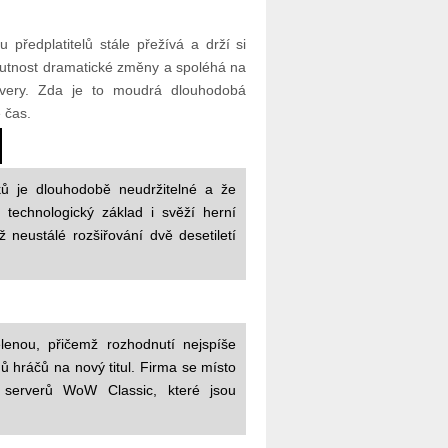
 předplatitelů stále přežívá a drží si
nutnost dramatické změny a spoléhá na
rvery. Zda je to moudrá dlouhodobá
 čas.
ků je dlouhodobě neudržitelné a že
technologický základ i svěží herní
neustálé rozšiřování dvě desetiletí
lenou, přičemž rozhodnutí nejspíše
ů hráčů na nový titul. Firma se místo
m serverů WoW Classic, které jsou