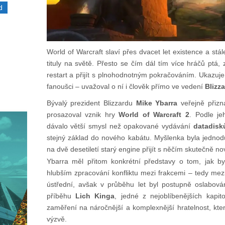
d
World of Warcraft slaví přes dvacet let existence a st
tituly na světě. Přesto se čím dál tím více hráčů ptá
restart a přijít s plnohodnotným pokračováním. Ukazuj
fanoušci – uvažoval o ní i člověk přímo ve vedení
Blizz
Bývalý prezident Blizzardu
Mike Ybarra
veřejně přizn
prosazoval vznik hry
World of Warcraft 2
. Podle je
dávalo větší smysl než opakované vydávání
datadisk
stejný základ do nového kabátu. Myšlenka byla jedno
na dvě desetiletí starý engine přijít s něčím skutečně n
Ybarra měl přitom konkrétní představy o tom, jak 
hlubším zpracování konfliktu mezi frakcemi – tedy me
ústřední, avšak v průběhu let byl postupně oslabov
příběhu
Lich Kinga
, jedné z nejoblíbenějších kapit
zaměření na náročnější a komplexnější hratelnost, kter
výzvě.