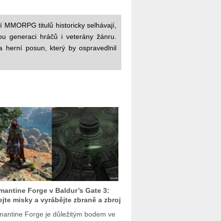
 MMORPG titulů historicky selhávají,
u generaci hráčů i veterány žánru.
 herní posun, který by ospravedlnil
antine Forge v Baldur’s Gate 3:
ejte misky a vyrábějte zbraně a zbroj
antine Forge je důležitým bodem ve