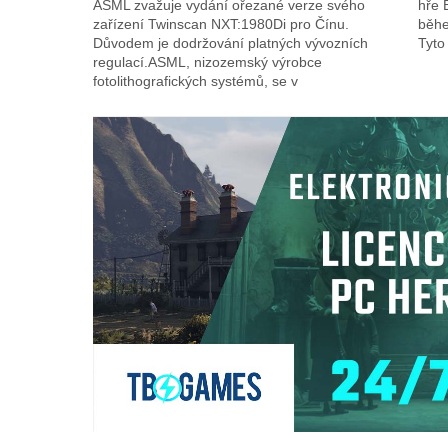
ASML zvažuje vydání ořezané verze svého
hře 
zařízení Twinscan NXT:1980Di pro Čínu.
běhe
Důvodem je dodržování platných vývozních
Tyto 
regulací.ASML, nizozemský výrobce
fotolithografických systémů, se v