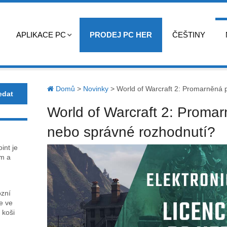
APLIKACE PC
PRODEJ PC HER
ČEŠTINY
Domů
>
Novinky
>
World of Warcraft 2: Promarněná p
World of Warcraft 2: Promarn
nebo správné rozhodnutí?
int je
m a
ózní
ce ve
 koši