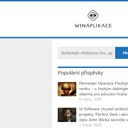
Populární příspěvky
Remaster Operace Flashpo
venku – s českým dabinge
zdarma pro původní hráče
8 srpna, 2026
Id Software chystal ambici
projekty. Perfect Dark i ak
stylu John Wicka skončily v
1 srpna, 2026