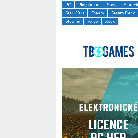
PC
Playstation
Sony
Starfiel
Star Wars
Steam
Steam Deck
Steamu
Valve
Xbox