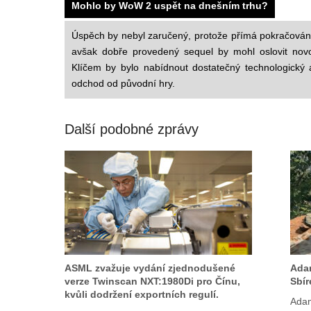
Mohlo by WoW 2 uspět na dnešním trhu?
Úspěch by nebyl zaručený, protože přímá pokračování
avšak dobře provedený sequel by mohl oslovit novo
Klíčem by bylo nabídnout dostatečný technologický a
odchod od původní hry.
Další podobné zprávy
ASML zvažuje vydání zjednodušené
Adam
verze Twinscan NXT:1980Di pro Čínu,
Sbír
kvůli dodržení exportních regulí.
Adam