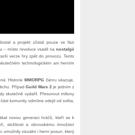
dostal a projekt zůstal pouze ve fázi
ou – místo revoluce vsadil na
nostalgii
starší verze hry zpět do provozu. Tento
o skutečném technologickém ani herním
ná. Historie
MMORPG
žánru ukazuje,
pěchu. Případ
Guild Wars 2
je jedním z
ndy skutečně vydařil. Přesunout miliony
 část komunity odmítne odejít od světa,
ákat novou generaci hráčů, kteří se k
áří, složitosti a obrovskému množství
c umožnily vizuální i herní posun, který