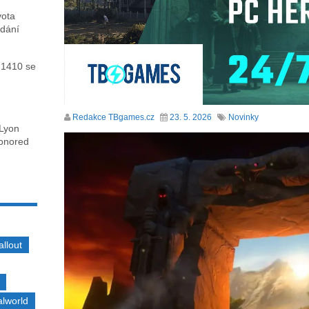
vota
ydání
 1410 se
Redakce TBgames.cz
23. 5. 2026
Novinky
 Lyon
honored
allout
alworld