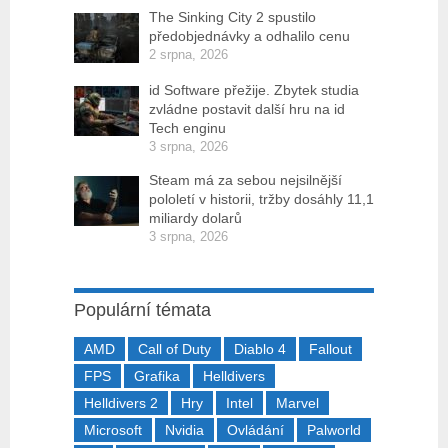
The Sinking City 2 spustilo
předobjednávky a odhalilo cenu
2 srpna, 2026
id Software přežije. Zbytek studia
zvládne postavit další hru na id
Tech enginu
3 srpna, 2026
Steam má za sebou nejsilnější
pololetí v historii, tržby dosáhly 11,1
miliardy dolarů
3 srpna, 2026
Populární témata
AMD
Call of Duty
Diablo 4
Fallout
FPS
Grafika
Helldivers
Helldivers 2
Hry
Intel
Marvel
Microsoft
Nvidia
Ovládání
Palworld