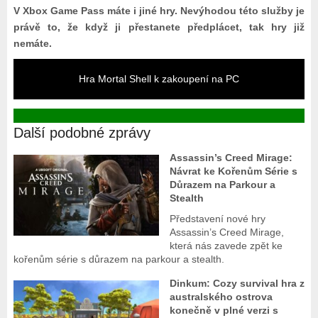
V Xbox Game Pass máte i jiné hry. Nevýhodou této služby je
právě to, že když ji přestanete předplácet, tak hry již
nemáte.
Hra Mortal Shell k zakoupení na PC
Další podobné zprávy
Assassin’s Creed Mirage:
Návrat ke Kořenům Série s
Důrazem na Parkour a
Stealth
Představení nové hry
Assassin’s Creed Mirage,
která nás zavede zpět ke
kořenům série s důrazem na parkour a stealth.
Dinkum: Cozy survival hra z
australského ostrova
konečně v plné verzi s