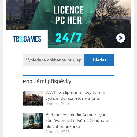
Populární příspěvky
WW1: Gallipoli má nový termín
vydání, dorazí letos v srpnu
9 srpna, 2026
Budoucnost studia Arkane Lyon
zůstává nejistá, tvůrci Dishonored
ale zatím nekončí
2 srpna, 2026