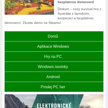
bezplatnou demoverzí
Dinkum – cozy survival hra z
Austrálie s farměním,
kooperací a bezplatnou
demoverzí. Zkuste demo na Steamu!
Domů
Aplikace Windows
Hry na PC
Windows novinky
Android
Prodej PC her