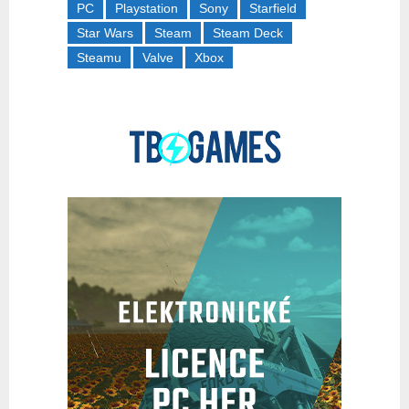
PC
Playstation
Sony
Starfield
Star Wars
Steam
Steam Deck
Steamu
Valve
Xbox