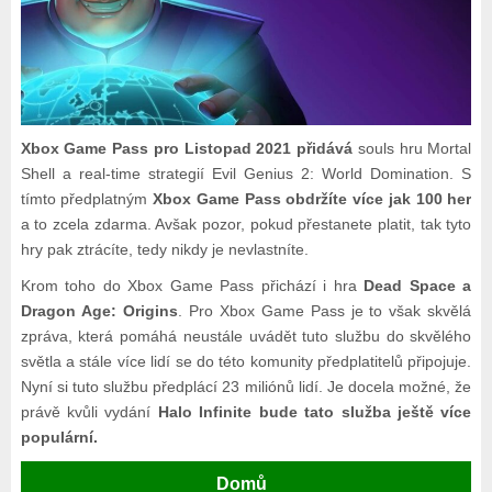
Xbox Game Pass pro Listopad 2021 přidává
souls hru Mortal
Shell a real-time strategií Evil Genius 2: World Domination. S
tímto předplatným
Xbox Game Pass obdržíte více jak 100 her
a to zcela zdarma. Avšak pozor, pokud přestanete platit, tak tyto
hry pak ztrácíte, tedy nikdy je nevlastníte.
Krom toho do Xbox Game Pass přichází i hra
Dead Space a
Dragon Age: Origins
. Pro Xbox Game Pass je to však skvělá
zpráva, která pomáhá neustále uvádět tuto službu do skvělého
světla a stále více lidí se do této komunity předplatitelů připojuje.
Nyní si tuto službu předplácí 23 miliónů lidí. Je docela možné, že
právě kvůli vydání
Halo Infinite bude tato služba ještě více
populární.
Domů