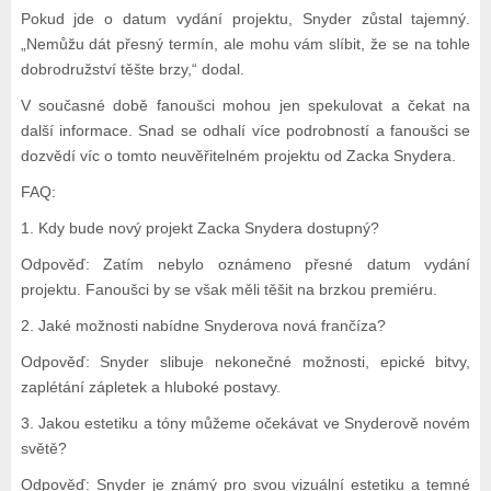
Pokud jde o datum vydání projektu, Snyder zůstal tajemný.
„Nemůžu dát přesný termín, ale mohu vám slíbit, že se na tohle
dobrodružství těšte brzy,“ dodal.
V současné době fanoušci mohou jen spekulovat a čekat na
další informace. Snad se odhalí více podrobností a fanoušci se
dozvědí víc o tomto neuvěřitelném projektu od Zacka Snydera.
FAQ:
1. Kdy bude nový projekt Zacka Snydera dostupný?
Odpověď: Zatím nebylo oznámeno přesné datum vydání
projektu. Fanoušci by se však měli těšit na brzkou premiéru.
2. Jaké možnosti nabídne Snyderova nová frančíza?
Odpověď: Snyder slibuje nekonečné možnosti, epické bitvy,
zaplétání zápletek a hluboké postavy.
3. Jakou estetiku a tóny můžeme očekávat ve Snyderově novém
světě?
Odpověď: Snyder je známý pro svou vizuální estetiku a temné