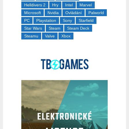
Helldivers 2
Hry
Intel
Marvel
Microsoft
Nvidia
Ovládání
Palworld
PC
Playstation
Sony
Starfield
Star Wars
Steam
Steam Deck
Steamu
Valve
Xbox