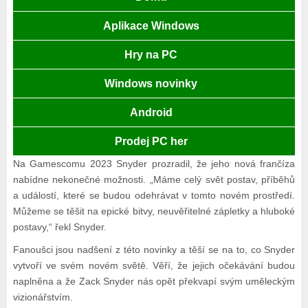
Aplikace Windows
Hry na PC
Windows novinky
Android
Prodej PC her
Na Gamescomu 2023 Snyder prozradil, že jeho nová frančíza
nabídne nekonečné možnosti. „Máme celý svět postav, příběhů
a událostí, které se budou odehrávat v tomto novém prostředí.
Můžeme se těšit na epické bitvy, neuvěřitelné zápletky a hluboké
postavy,“ řekl Snyder.
Fanoušci jsou nadšení z této novinky a těší se na to, co Snyder
vytvoří ve svém novém světě. Věří, že jejich očekávání budou
naplněna a že Zack Snyder nás opět překvapí svým uměleckým
vizionářstvím.