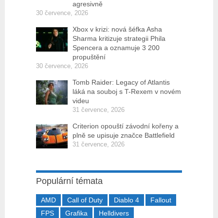
agresivně
30 července, 2026
Xbox v krizi: nová šéfka Asha
Sharma kritizuje strategii Phila
Spencera a oznamuje 3 200
propuštění
30 července, 2026
Tomb Raider: Legacy of Atlantis
láká na souboj s T-Rexem v novém
videu
31 července, 2026
Criterion opouští závodní kořeny a
plně se upisuje značce Battlefield
31 července, 2026
Populární témata
AMD
Call of Duty
Diablo 4
Fallout
FPS
Grafika
Helldivers