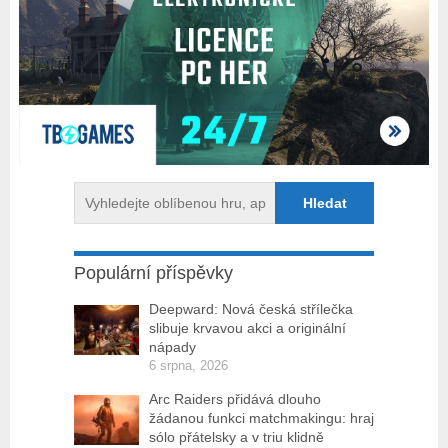
Populární příspěvky
Deepward: Nová česká střílečka
slibuje krvavou akci a originální
nápady
6 srpna, 2026
Arc Raiders přidává dlouho
žádanou funkci matchmakingu: hraj
sólo přátelsky a v triu klidně