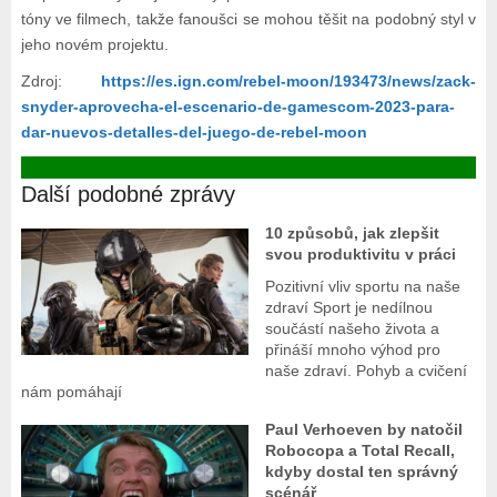
tóny ve filmech, takže fanoušci se mohou těšit na podobný styl v
jeho novém projektu.
Zdroj:
https://es.ign.com/rebel-moon/193473/news/zack-
snyder-aprovecha-el-escenario-de-gamescom-2023-para-
dar-nuevos-detalles-del-juego-de-rebel-moon
Další podobné zprávy
10 způsobů, jak zlepšit
svou produktivitu v práci
Pozitivní vliv sportu na naše
zdraví Sport je nedílnou
součástí našeho života a
přináší mnoho výhod pro
naše zdraví. Pohyb a cvičení
nám pomáhají
Paul Verhoeven by natočil
Robocopa a Total Recall,
kdyby dostal ten správný
scénář