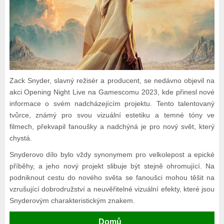
Zack Snyder, slavný režisér a producent, se nedávno objevil na
akci Opening Night Live na Gamescomu 2023, kde přinesl nové
informace o svém nadcházejícím projektu. Tento talentovaný
tvůrce, známý pro svou vizuální estetiku a temné tóny ve
filmech, překvapil fanoušky a nadchýná je pro nový svět, který
chystá.
Snyderovo dílo bylo vždy synonymem pro velkolepost a epické
příběhy, a jeho nový projekt slibuje být stejně ohromující. Na
podniknout cestu do nového světa se fanoušci mohou těšit na
vzrušující dobrodružství a neuvěřitelné vizuální efekty, které jsou
Snyderovým charakteristickým znakem.
Domů