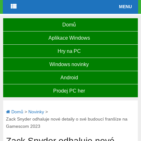
MENU
Domů
Aplikace Windows
Hry na PC
Windows novinky
Android
Prodej PC her
Domů
>
Novinky
>
Zack Snyder odhaluje nové detaily o své budoucí franšíze na
Gamescom 2023
Zack Snyder odhaluje nové