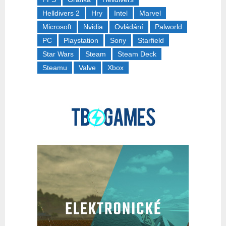
Helldivers 2
Hry
Intel
Marvel
Microsoft
Nvidia
Ovládání
Palworld
PC
Playstation
Sony
Starfield
Star Wars
Steam
Steam Deck
Steamu
Valve
Xbox