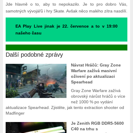
Jde hlavně o to, aby to nepokazilo. Je to pro dobro Vás,
samotných vývojářů i hry Skate. Avšak něco malého zítra nasdílí.
EA Play Live jinak je 22. července a to v 19:00
našeho času
Další podobné zprávy
Návrat Hráčů: Gray Zone
Warfare zažívá masivní
oživení po aktualizaci
Spearhead
Gray Zone Warfare zažívá
obrovský nárůst hráčů o více
než 1000 % po vydání
aktualizace Spearhead. Zjistěte, jak tento extraction shooter od
Madfinger
Je Zenith RGB DDR5-5600
C40 na trhu s