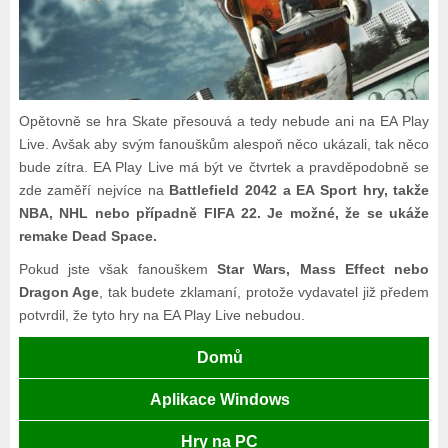
Opětovně se hra Skate přesouvá a tedy nebude ani na EA Play
Live. Avšak aby svým fanouškům alespoň něco ukázali, tak něco
bude zítra. EA Play Live má být ve čtvrtek a pravděpodobně se
zde zaměří nejvíce na
Battlefield 2042 a EA Sport hry, takže
NBA, NHL nebo případně FIFA 22. Je možné, že se ukáže
remake Dead Space.
Pokud jste však fanouškem
Star Wars, Mass Effect nebo
Dragon Age
, tak budete zklamaní, protože vydavatel již předem
potvrdil, že tyto hry na EA Play Live nebudou.
Domů
Aplikace Windows
Hry na PC