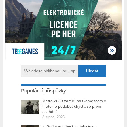
Populární příspěvky
Metro 2039 zamíří na Gamescom v
hratelné podobě, chystá se první
osahání
8 srpna, 2026
Id Software chystal ambiciózní