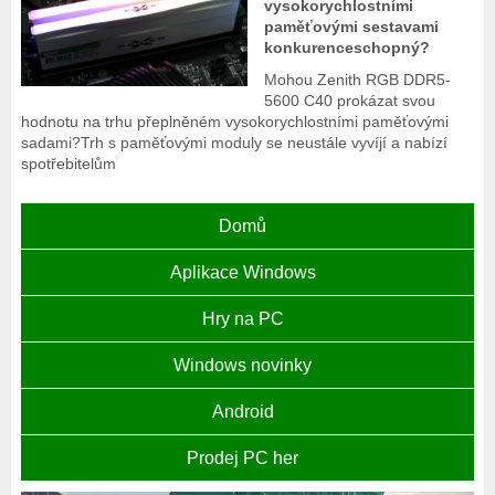
vysokorychlostními
paměťovými sestavami
konkurenceschopný?
Mohou Zenith RGB DDR5-
5600 C40 prokázat svou
hodnotu na trhu přeplněném vysokorychlostními paměťovými
sadami?Trh s paměťovými moduly se neustále vyvíjí a nabízí
spotřebitelům
Domů
Aplikace Windows
Hry na PC
Windows novinky
Android
Prodej PC her