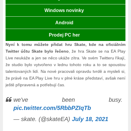
Windows novinky
Android
Prodej PC her
Nyní k tomu můžete přidat hru Skate, kde na oficiálním
Twitter účtu Skate bylo řečeno
, že hra Skate se na EA Play
Live neukáže a jen se něco ukáže zítra. Ve svém Twitteru říkají,
že studio bylo vytvořeno v lednu tohoto roku a to se spoustou
talentovaných lidí. Na nové pracovali opravdu tvrdě a mysleli si,
že právě na EA Play Live hru v plné kráse představí, avšak není
ještě připravená a potřebují čas.
we've been busy.
pic.twitter.com/5RbbPZIqTb
— skate. (@skateEA)
July 18, 2021