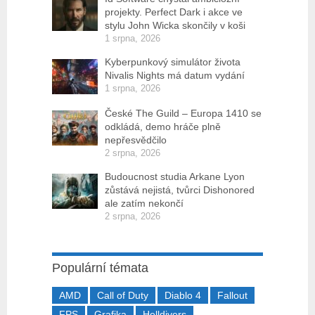
projekty. Perfect Dark i akce ve
stylu John Wicka skončily v koši
1 srpna, 2026
Kyberpunkový simulátor života
Nivalis Nights má datum vydání
1 srpna, 2026
České The Guild – Europa 1410 se
odkládá, demo hráče plně
nepřesvědčilo
2 srpna, 2026
Budoucnost studia Arkane Lyon
zůstává nejistá, tvůrci Dishonored
ale zatím nekončí
2 srpna, 2026
Populární témata
AMD
Call of Duty
Diablo 4
Fallout
FPS
Grafika
Helldivers