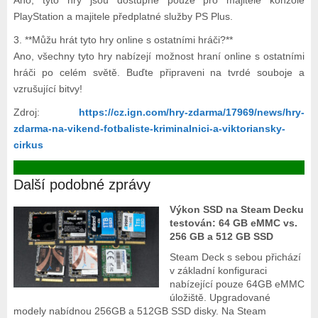
Ano, tyto hry jsou dostupné pouze pro majitele konzole
PlayStation a majitele předplatné služby PS Plus.
3. **Můžu hrát tyto hry online s ostatními hráči?**
Ano, všechny tyto hry nabízejí možnost hraní online s ostatními
hráči po celém světě. Buďte připraveni na tvrdé souboje a
vzrušující bitvy!
Zdroj:
https://cz.ign.com/hry-zdarma/17969/news/hry-
zdarma-na-vikend-fotbaliste-kriminalnici-a-viktoriansky-
cirkus
Další podobné zprávy
Výkon SSD na Steam Decku
testován: 64 GB eMMC vs.
256 GB a 512 GB SSD
Steam Deck s sebou přichází
v základní konfiguraci
nabízející pouze 64GB eMMC
úložiště. Upgradované
modely nabídnou 256GB a 512GB SSD disky. Na Steam