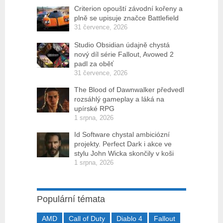
Criterion opouští závodní kořeny a
plně se upisuje značce Battlefield
31 července, 2026
Studio Obsidian údajně chystá
nový díl série Fallout, Avowed 2
padl za oběť
31 července, 2026
The Blood of Dawnwalker předvedl
rozsáhlý gameplay a láká na
upírské RPG
1 srpna, 2026
Id Software chystal ambiciózní
projekty. Perfect Dark i akce ve
stylu John Wicka skončily v koši
1 srpna, 2026
Populární témata
AMD
Call of Duty
Diablo 4
Fallout