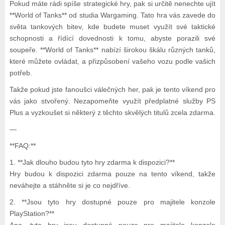
Pokud máte rádi spíše strategické hry, pak si určitě nenechte ujít
**World of Tanks** od studia Wargaming. Tato hra vás zavede do
světa tankových bitev, kde budete muset využít své taktické
schopnosti a řídící dovednosti k tomu, abyste porazili své
soupeře. **World of Tanks** nabízí širokou škálu různých tanků,
které můžete ovládat, a přizpůsobení vašeho vozu podle vašich
potřeb.
Takže pokud jste fanoušci válečných her, pak je tento víkend pro
vás jako stvořený. Nezapomeňte využít předplatné služby PS
Plus a vyzkoušet si některý z těchto skvělých titulů zcela zdarma.
—
**FAQ:**
1. **Jak dlouho budou tyto hry zdarma k dispozici?**
Hry budou k dispozici zdarma pouze na tento víkend, takže
neváhejte a stáhněte si je co nejdříve.
2. **Jsou tyto hry dostupné pouze pro majitele konzole
PlayStation?**