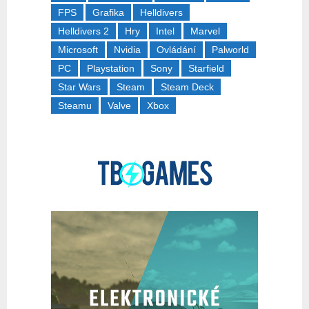
FPS
Grafika
Helldivers
Helldivers 2
Hry
Intel
Marvel
Microsoft
Nvidia
Ovládání
Palworld
PC
Playstation
Sony
Starfield
Star Wars
Steam
Steam Deck
Steamu
Valve
Xbox