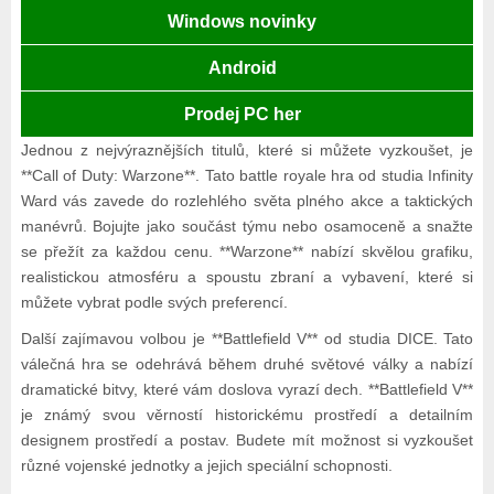
Windows novinky
Android
Prodej PC her
Jednou z nejvýraznějších titulů, které si můžete vyzkoušet, je
**Call of Duty: Warzone**. Tato battle royale hra od studia Infinity
Ward vás zavede do rozlehlého světa plného akce a taktických
manévrů. Bojujte jako součást týmu nebo osamoceně a snažte
se přežít za každou cenu. **Warzone** nabízí skvělou grafiku,
realistickou atmosféru a spoustu zbraní a vybavení, které si
můžete vybrat podle svých preferencí.
Další zajímavou volbou je **Battlefield V** od studia DICE. Tato
válečná hra se odehrává během druhé světové války a nabízí
dramatické bitvy, které vám doslova vyrazí dech. **Battlefield V**
je známý svou věrností historickému prostředí a detailním
designem prostředí a postav. Budete mít možnost si vyzkoušet
různé vojenské jednotky a jejich speciální schopnosti.