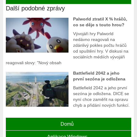
Další podobné zprávy
Palworld ztratil X % hráčů,
co se děje s touto hrou?
Vývojáři hry Palworld
nedávno reagovali na
zdánlivý pokles počtu hráčů
od spuštění hry. V diskusi na
sociálních médiích vývojáři
reagovali slovy: "Nový obsah
Battlefield 2042 a jeho
první sezóna je odložena
Battlefield 2042 a jeho první
sezóna je odložena. DICE se
nyní chce zaměřit na opravu
chyb a přidání nových funkcí.
Domů
Aplikace Windows