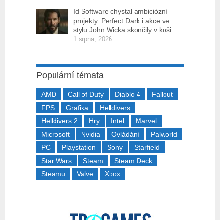
Id Software chystal ambiciózní
projekty. Perfect Dark i akce ve
stylu John Wicka skončily v koši
1 srpna, 2026
Populární témata
AMD
Call of Duty
Diablo 4
Fallout
FPS
Grafika
Helldivers
Helldivers 2
Hry
Intel
Marvel
Microsoft
Nvidia
Ovládání
Palworld
PC
Playstation
Sony
Starfield
Star Wars
Steam
Steam Deck
Steamu
Valve
Xbox