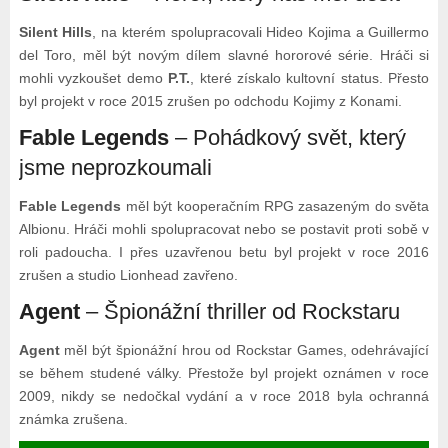
Silent Hills
, na kterém spolupracovali Hideo Kojima a Guillermo
del Toro, měl být novým dílem slavné hororové série. Hráči si
mohli vyzkoušet demo
P.T.
, které získalo kultovní status. Přesto
byl projekt v roce 2015 zrušen po odchodu Kojimy z Konami.
Fable Legends
– Pohádkový svět, který
jsme neprozkoumali
Fable Legends
měl být kooperačním RPG zasazeným do světa
Albionu. Hráči mohli spolupracovat nebo se postavit proti sobě v
roli padoucha. I přes uzavřenou betu byl projekt v roce 2016
zrušen a studio Lionhead zavřeno.
Agent
– Špionážní thriller od Rockstaru
Agent
měl být špionážní hrou od Rockstar Games, odehrávající
se během studené války. Přestože byl projekt oznámen v roce
2009, nikdy se nedočkal vydání a v roce 2018 byla ochranná
známka zrušena.