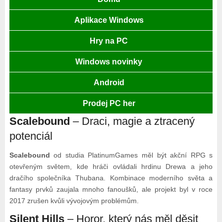
Aplikace Windows
Hry na PC
Windows novinky
Android
Prodej PC her
Scalebound
– Draci, magie a ztracený
potenciál
Scalebound
od studia PlatinumGames měl být akční RPG s
otevřeným světem, kde hráči ovládali hrdinu Drewa a jeho
dračího společníka Thubana. Kombinace moderního světa a
fantasy prvků zaujala mnoho fanoušků, ale projekt byl v roce
2017 zrušen kvůli vývojovým problémům.
Silent Hills
– Horor, který nás měl děsit