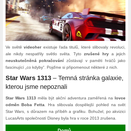
Ve světě
videoher
existuje řada titulů, které slibovaly revoluci,
ale nikdy nespatřily světlo světa. Tyto
zrušené hry
a jejich
neuskutečněná pokračování
zůstávají v paměti hráčů jako
fascinující „co kdyby“. Pojďme si připomenout některé z nich.
Star Wars 1313
– Temná stránka galaxie,
kterou jsme nepoznali
Star Wars 1313
měla být akční adventura zaměřená na
lovce
odměn Boba Fetta
. Hra slibovala dospělejší pohled na svět
Star Wars, s důrazem na příběh a grafiku. Bohužel, po akvizici
LucasArts společností Disney byla hra v roce 2013 zrušena.
Domů