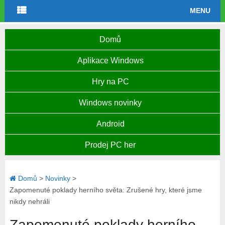
MENU
Domů
Aplikace Windows
Hry na PC
Windows novinky
Android
Prodej PC her
Domů
>
Novinky
>
Zapomenuté poklady herního světa: Zrušené hry, které jsme
nikdy nehráli
Zapomenuté poklady herního