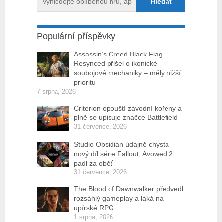
Populární příspěvky
Assassin’s Creed Black Flag
Resynced přišel o ikonické
soubojové mechaniky – měly nižší
prioritu
7 srpna, 2026
Criterion opouští závodní kořeny a
plně se upisuje značce Battlefield
31 července, 2026
Studio Obsidian údajně chystá
nový díl série Fallout, Avowed 2
padl za oběť
31 července, 2026
The Blood of Dawnwalker předvedl
rozsáhlý gameplay a láká na
upírské RPG
1 srpna, 2026